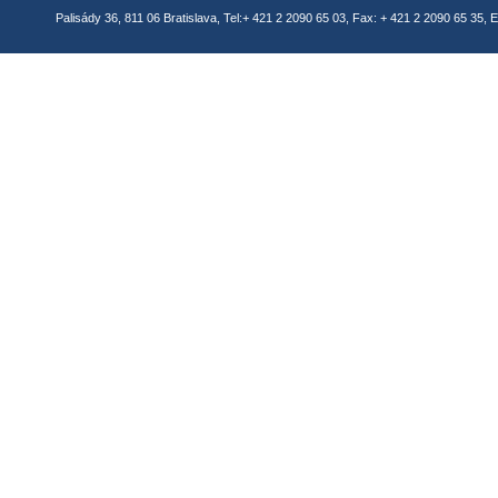
Palisády 36, 811 06 Bratislava, Tel:+ 421 2 2090 65 03, Fax: + 421 2 2090 65 35, E