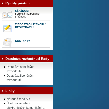
Rýchly prístup
SŤAŽNOSTI
Formulár na podanie
sťažnosti
ŽIADOSTI O LICENCIU /
REGISTRÁCIU
KONTAKTY
Databáza rozhodnutí Rady
Databáza sankčných
rozhodnutí
Databáza licenčných
rozhodnutí
Linky
Národná rada SR
Úrad pre reguláciu
elektronických komunikácií a