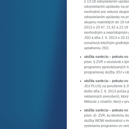
o 13:18 odvysielaním upúta
odvysielaním upútavky na 
nevhodné pre vekovú skupinu
odvysielaním upútavky na 
skupinu maloletých do 18 rok
2013 o 20:47, 21:42 a 22:19
nevhodným a neprístupným p
JSO a dňa 2. 6. 2013 o 20:
označená totožným grafický
uplatneniu JSO;
uložila sankciu – pokutu vo
písm. l) ZVR v súvislosti s 
programov sprevádzaných hl
programovej služby JOJ v obd
uložila sankciu – pokutu vo
JOJ PLUS) za porušenie § 35
došlo dňa 2. 6. 2013 počas 
reklamných prerušení), ktorý
Milionár z chatrče
, ktorý v 
uložila sankciu – pokutu vo
písm. d) ZVR, ku ktorému doš
služby WOW nedosiahol v mes
vysielania programov vo ver