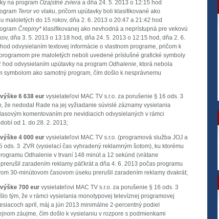
vky na program
Ozajstné zviera
a dňa 24. 5. 2013 o 12:15 hod
program
Teror vo
vlaku
, pričom upútavky boli klasifikované ako
 maloletých do 15 rokov, dňa 2. 6. 2013 o 20:47 a 21:42 hod
program
Črepiny*
klasifikovanej ako nevhodná a neprístupná pre vekovú
ov, dňa 3. 5. 2013 o 13:18 hod, dňa 24. 5. 2013 o 12:15 hod, dňa 2. 6.
 hod odvysielaním textovej informácie o vlastnom programe, pričom k
rogramom pre maloletých neboli uvedené príslušné grafické symboly
22 hod odvysielaním upútavky na program
Odhalenie
, ktorá nebola
m symbolom ako samotný program, čím došlo k nesprávnemu
 výške 6 638 eur
vysielateľovi MAC TV s.r.o. za porušenie § 16 ods. 3
tým, že nedodal Rade na jej vyžiadanie súvislé záznamy vysielania
asovým komentovaním pre nevidiacich odvysielaných v rámci
obí od 1. do 28. 2. 2013;
 výške 4 000 eur
vysielateľovi MAC TV s.r.o. (programová služba JOJ a
 ods. 3 ZVR (vysielací čas vyhradený reklamným šotom), ku ktorému
programu Odhalenie v trvaní 148 minút a 12 sekúnd (vrátane
 prerušil zaradením reklamy päťkrát a dňa 4. 6. 2013 počas programu
prvom 30-minútovom časovom úseku prerušil zaradením reklamy dvakrát;
 výške 700 eur
vysielateľovi MAC TV s.r.o. za porušenie § 16 ods. 3
lo tým, že v rámci vysielania monotypovej televíznej programovej
iacoch apríl, máj a jún 2013 minimálne 2-percentný podiel
ejnom záujme, čím došlo k vysielaniu v rozpore s podmienkami