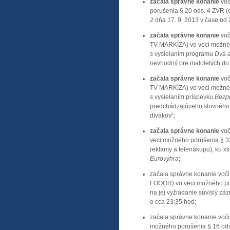
začala správne konanie
voč
porušenia § 20 ods. 4 ZVR (
2
dňa 17. 9. 2013 v čase od 
začala správne konanie
voč
TV MARKÍZA) vo veci možného
s vysielaním programu
Dva a
nevhodný pre maloletých do 
začala správne konanie
voč
TV MARKÍZA) vo veci možného
s vysielaním príspevku
Bezpe
predchádzajúceho slovného 
divákov“;
začala správne konanie
voč
veci možného porušenia § 32
reklamy a telenákupu), ku k
Eurovýhra
;
začala správne konanie voči
FOOOR) vo veci možného poru
na jej vyžiadanie súvislý z
o cca 23:35 hod;
začala správne konanie voči
možného porušenia § 16 ods. 