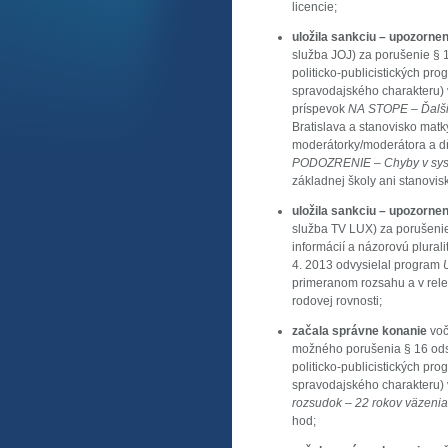
licencie;
uložila sankciu – upozorne
služba JOJ) za porušenie § 1
politicko-publicistických pr
spravodajského charakteru) v
príspevok
NA STOPE – Ďalšie
Bratislava a stanovisko matk
moderátorky/moderátora a dň
PODOZRENIE – Chyby v syst
základnej školy ani stanovi
uložila sankciu – upozorne
služba TV LUX) za porušenie
informácií a názorovú plurali
4. 2013 odvysielal program
primeranom rozsahu a v relev
rodovej rovnosti;
začala správne konanie
voč
možného porušenia § 16 ods.
politicko-publicistických pr
spravodajského charakteru) v
rozsudok – 22 rokov väzenia
hod;