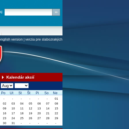
j:
english version
|
verzia pre slabozrakých
Kalendár akcií
Po
Ut
St
Št
Pi
So
Ne