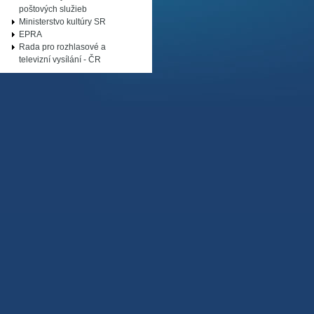
poštových služieb
Ministerstvo kultúry SR
EPRA
Rada pro rozhlasové a
televizní vysílání - ČR