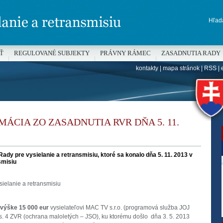
Hľada
Ť
REGULOVANÉ SUBJEKTY
PRÁVNY RÁMEC
ZASADNUTIA RADY
kontakty
|
mapa stránok
|
RSS
|
H
ÁCIA ZO ZASADNUTIA RVR DŇA 5. 11.
ady pre vysielanie a retransmisiu, ktoré sa konalo dňa 5. 11. 2013 v
smisiu
ielanie a retransmisiu
 výške 15 000 eur
vysielateľovi MAC TV s.r.o. (programová služba JOJ
. 4 ZVR (ochrana maloletých – JSO), ku ktorému došlo dňa 3. 5. 2013