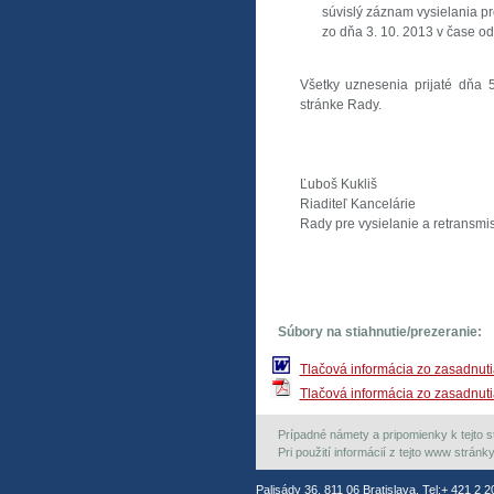
súvislý záznam vysielania p
zo dňa 3. 10. 2013 v čase od
Všetky uznesenia prijaté dňa 
stránke Rady.
Ľuboš Kukliš
Riaditeľ Kancelárie
Rady pre vysielanie a retransmi
Súbory na stiahnutie/prezeranie:
Tlačová informácia zo zasadnut
Tlačová informácia zo zasadnut
Prípadné námety a pripomienky k tejto st
Pri použití informácií z tejto www strán
Palisády 36, 811 06 Bratislava, Tel:+ 421 2 