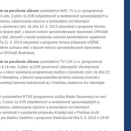
nie na porušenie zákona
vysielateľovi MAC TV s.r.o. (programová
6 ods. 3 písm. b) ZVR (objektívnosť a nestrannosť spravodajských a
ogramov, oddeľovanie názorov a komentárov od informácií
 súvislosti s tým, že dňa 10. 4. 2013 odvysielal v programe
Noviny
 týrané deti!
, v ktorom nebolo sprostredkované stanovisko ÚPSVaR
y detí, zároveň v úvode príspevku odznelo komentatívne vyjadrenie
a 11. 4. 2013 odvysielal v programe
Noviny
príspevok
VÁŽNE
éme ochrany detí
, v ktorom nebolo sprostredkované stanovisko
sko ÚPSVaR Bratislava;
nie na porušenie zákona
vysielateľovi TV LUX s.r.o. (programová
 § 16 ods. 3 písm. a) ZVR (povinnosť zabezpečiť všestrannosť
tu v rámci vysielanej programovej služby) v súvislosti s tým, že dňa 22.
U Nikodéma
, v ktorom nesprostredkoval tému rodovej rovnosti v
antnej časovej nadväznosti aj z hľadiska zástancov tzv. ideológie
i vysielateľovi RTVS (programová služba Rádio Slovensko) vo veci
 3 písm. b) ZVR (objektívnosť a nestrannosť spravodajských a
ogramov, oddeľovanie názorov a komentárov od informácií
 súvislosti s vysielaním príspevku
Krajský súd v Prešove zrušil
 pre Bakiho Sadikiho
v programe
Rádiožurnál
dňa 5. 9. 2013 o 18:00