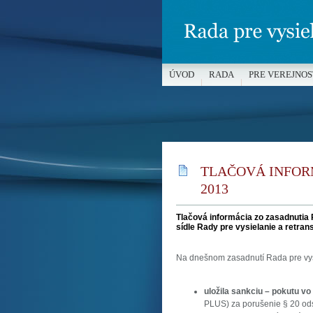
ÚVOD
RADA
PRE VEREJNOS
MÉDIÁ A OCHRANA MALOLETÝC
TLAČOVÁ INFORM
2013
Tlačová informácia zo zasadnutia R
sídle Rady pre vysielanie a retran
Na dnešnom zasadnutí Rada pre vys
uložila sankciu – pokutu vo
PLUS) za porušenie § 20 ods