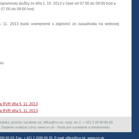
rogramovej služby zo dňa 1. 10. 2013 v čase od 07:00 do 09:00 hod a
 07:00 do 09:00 hod.
5. 11. 2013 budú uverejnené v zápisnici zo zasadnutia na webovej
siu
ia RVR dňa 5. 11. 2013
ia RVR dňa 5. 11. 2013
ránke, prosím, oznámte na: office@rvr.sk, resp. tel. č. + 421 2 20 90 65 03.
ky žiadame uvádzať zdroj: www.rvr.sk - Rada pre vysielanie a retransmisiu.
2090 65 03, Fax: + 421 2 2090 65 35, E-mail:
office@rvr.sk
,
www.rvr.sk