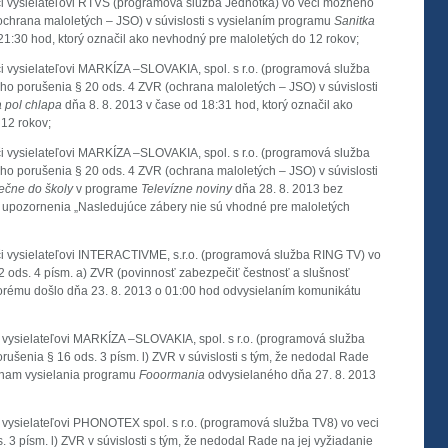
i vysielateľovi RTVS (programová služba Jednotka) vo veci možného
ochrana maloletých – JSO) v súvislosti s vysielaním programu
Sanitka
21:30 hod, ktorý označil ako nevhodný pre maloletých do 12 rokov;
i vysielateľovi MARKÍZA –SLOVAKIA, spol. s r.o. (programová služba
 porušenia § 20 ods. 4 ZVR (ochrana maloletých – JSO) v súvislosti
 pol chlapa
dňa 8. 8. 2013 v čase od 18:31 hod, ktorý označil ako
12 rokov;
i vysielateľovi MARKÍZA –SLOVAKIA, spol. s r.o. (programová služba
 porušenia § 20 ods. 4 ZVR (ochrana maloletých – JSO) v súvislosti
čne do školy
v programe
Televízne noviny
dňa 28. 8. 2013 bez
upozornenia „Nasledujúce zábery nie sú vhodné pre maloletých
i vysielateľovi INTERACTIVME, s.r.o. (programová služba RING TV) vo
 ods. 4 písm. a) ZVR (povinnosť zabezpečiť čestnosť a slušnosť
torému došlo dňa 23. 8. 2013 o 01:00 hod odvysielaním komunikátu
 vysielateľovi MARKÍZA –SLOVAKIA, spol. s r.o. (programová služba
šenia § 16 ods. 3 písm. l) ZVR v súvislosti s tým, že nedodal Rade
áznam vysielania programu
Fooormania
odvysielaného dňa 27. 8. 2013
 vysielateľovi PHONOTEX spol. s r.o. (programová služba TV8) vo veci
3 písm. l) ZVR v súvislosti s tým, že nedodal Rade na jej vyžiadanie