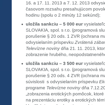
16. a 17. 11. 2013 a 7. 12. 2013 odvysi
časovom rozsahu presahujúcom povole
hodinu (spolu o 2 minúty 12 sekúnd);
uložila sankciu – 5 000 eur
vysielate
SLOVAKIA, spol. s r.o. (programová s
porušenie § 20 ods. 1 ZVR (ochrana mal
odvysielaním príspevku
Zvrátená zába
Televízne noviny
dňa 21. 11. 2013, kto
zobrazenie hrubého, neopodstatneného 
uložila sankciu – 3 500 eur
vysielate
SLOVAKIA, spol. s r.o. (programová s
porušenie § 20 ods. 4 ZVR (ochrana ma
súvislosti s odvysielaním príspevku
Ek
programe
Televízne noviny
dňa 7.12.20
„zobrazenia erotických pomôcok, ktoré
na prezentáciu erotiky a erotických tém