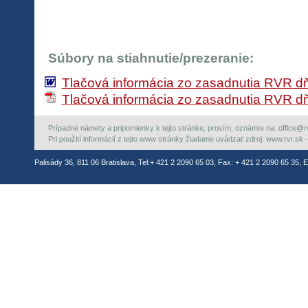
Súbory na stiahnutie/prezeranie:
Tlačová informácia zo zasadnutia RVR dň
Tlačová informácia zo zasadnutia RVR dň
Prípadné námety a pripomienky k tejto stránke, prosím, oznámte na: office@rvr.
Pri použití informácií z tejto www stránky žiadame uvádzať zdroj: www.rvr.sk -
Palisády 36, 811 06 Bratislava, Tel:+ 421 2 2090 65 03, Fax: + 421 2 2090 65 35, E