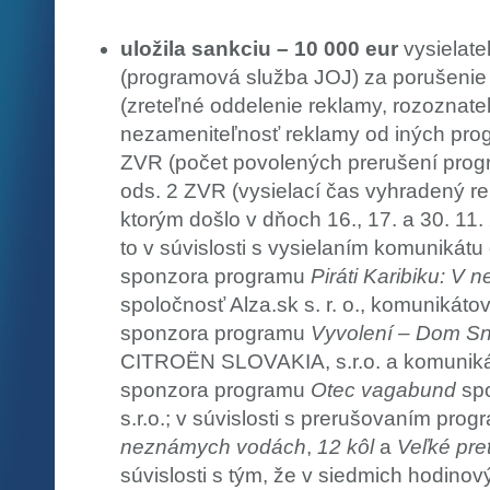
uložila sankciu – 10 000 eur
vysielate
(programová služba JOJ) za porušenie
(zreteľné oddelenie reklamy, rozoznate
nezameniteľnosť reklamy od iných prog
ZVR (počet povolených prerušení prog
ods. 2 ZVR (vysielací čas vyhradený r
ktorým došlo v dňoch 16., 17. a 30. 11.
to v súvislosti s vysielaním komunikát
sponzora programu
Piráti Karibiku: V
spoločnosť Alza.sk s. r. o., komunikáto
sponzora programu
Vyvolení – Dom S
CITROËN SLOVAKIA, s.r.o. a komuniká
sponzora programu
Otec vagabund
spo
s.r.o.; v súvislosti s prerušovaním pro
neznámych vodách
,
12 kôl
a
Veľké pre
súvislosti s tým, že v siedmich hodino