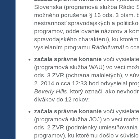
Slovenska (programová služba Rádio S
možného porušenia § 16 ods. 3 písm. b
nestrannosť spravodajských a politicko-
programov, oddeľovanie názorov a kom
spravodajského charakteru), ku ktorém
vysielaním programu
Rádiožurnál
o cc
začala správne konanie
voči vysielat
(programová služba WAU) vo veci mož
ods. 3 ZVR (ochrana maloletých), v súvi
2. 2014 o cca 12:33 hod odvysielal pr
Beverly Hills
, ktorý označil ako nevhod
divákov do 12 rokov;
začala správne konanie
voči vysielat
(programová služba JOJ) vo veci možn
ods. 2 ZVR (podmienky umiestňovania
programov), ku ktorému došlo v súvislos