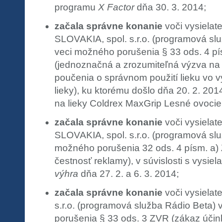
programu
X Factor
dňa 30. 3. 2014;
začala správne konanie
voči vysiela
SLOVAKIA, spol. s.r.o. (programová s
veci možného porušenia § 33 ods. 4 p
(jednoznačná a zrozumiteľná výzva na 
poučenia o správnom použití lieku vo v
lieky), ku ktorému došlo dňa 20. 2. 20
na lieky Coldrex MaxGrip Lesné ovocie 
začala správne konanie
voči vysiela
SLOVAKIA, spol. s.r.o. (programová sl
možného porušenia 32 ods. 4 písm. a)
čestnosť reklamy), v súvislosti s vysi
výhra
dňa 27. 2. a 6. 3. 2014;
začala správne konanie
voči vysielat
s.r.o. (programová služba Rádio Beta)
porušenia § 33 ods. 3 ZVR (zákaz účin