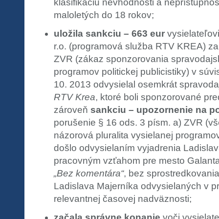
klasifikáciu nevhodnosti a neprístupno
maloletých do 18 rokov;
uložila sankciu – 663 eur
vysielateľov
r.o. (programová služba RTV KREA) za 
ZVR (zákaz sponzorovania spravodajs
programov politickej publicistiky) v súvi
10. 2013 odvysielal osemkrát spravod
RTV Krea
, ktoré boli sponzorované pr
zároveň
sankciu – upozornenie na p
porušenie § 16 ods. 3 písm. a) ZVR (vš
názorová pluralita vysielanej programo
došlo odvysielaním vyjadrenia Ladislav
pracovným vzťahom pre mesto Galanta
„Bez komentára“
, bez sprostredkovania
Ladislava Majerníka odvysielaných v 
relevantnej časovej nadväznosti;
začala správne konanie
voči vysielat