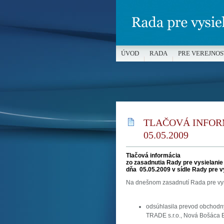
ÚVOD
RADA
PRE VEREJNOS
MÉDIÁ A OCHRANA MALOLETÝC
TLAČOVÁ INFOR
05.05.2009
Tlačová informácia
zo zasadnutia Rady pre vysielanie
dňa
05.05.2009
v sídle Rady pre v
Na dnešnom zasadnutí Rada pre vys
odsúhlasila prevod obchodn
TRADE s.r.o., Nová Bošáca E