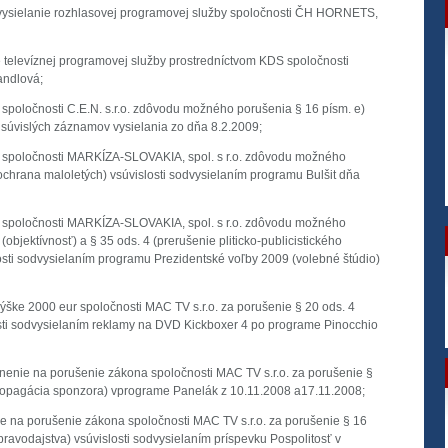
ne vysielanie rozhlasovej programovej služby spoločnosti ČH HORNETS,
ie televíznej programovej služby prostredníctvom KDS spoločnosti
andlová;
 spoločnosti C.E.N. s.r.o. zdôvodu možného porušenia § 16 písm. e)
súvislých záznamov vysielania zo dňa 8.2.2009;
i spoločnosti MARKÍZA-SLOVAKIA, spol. s r.o. zdôvodu možného
ochrana maloletých) vsúvislosti sodvysielaním programu Bulšit dňa
i spoločnosti MARKÍZA-SLOVAKIA, spol. s r.o. zdôvodu možného
objektívnosť) a § 35 ods. 4 (prerušenie pliticko-publicistického
sti sodvysielaním programu Prezidentské voľby 2009 (volebné štúdio)
výške 2000 eur spoločnosti MAC TV s.r.o. za porušenie § 20 ods. 4
sti sodvysielaním reklamy na DVD Kickboxer 4 po programe Pinocchio
rnenie na porušenie zákona spoločnosti MAC TV s.r.o. za porušenie §
ropagácia sponzora) vprograme Panelák z 10.11.2008 a17.11.2008;
ie na porušenie zákona spoločnosti MAC TV s.r.o. za porušenie § 16
pravodajstva) vsúvislosti sodvysielaním príspevku Pospolitosť v