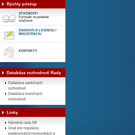
Rýchly prístup
SŤAŽNOSTI
Formulár na podanie
sťažnosti
ŽIADOSTI O LICENCIU /
REGISTRÁCIU
KONTAKTY
Databáza rozhodnutí Rady
Databáza sankčných
rozhodnutí
Databáza licenčných
rozhodnutí
Linky
Národná rada SR
Úrad pre reguláciu
elektronických komunikácií a