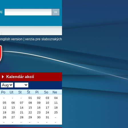
j:
english version
|
verzia pre slabozrakých
Kalendár akcií
Po
Ut
St
Št
Pi
So
Ne