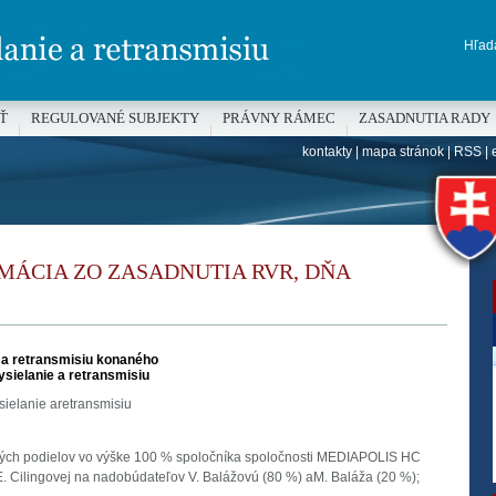
Hľada
Ť
REGULOVANÉ SUBJEKTY
PRÁVNY RÁMEC
ZASADNUTIA RADY
kontakty
|
mapa stránok
|
RSS
|
H
MÁCIA ZO ZASADNUTIA RVR, DŇA
 a retransmisiu konaného
ysielanie a retransmisiu
ielanie aretransmisiu
ých podielov vo výške 100 % spoločníka spoločnosti MEDIAPOLIS HC
. Cilingovej na nadobúdateľov V. Balážovú (80 %) aM. Baláža (20 %);