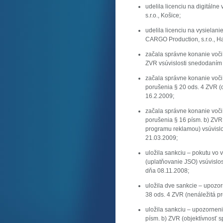
udelila licenciu na digitál
s.r.o., Košice;
udelila licenciu na vysielan
CARGO Production, s.r.o., H
začala správne konanie voči
ZVR vsúvislosti snedodaním 
začala správne konanie voč
porušenia § 20 ods. 4 ZVR (
16.2.2009;
začala správne konanie voč
porušenia § 16 písm. b) ZVR (
programu reklamou) vsúvislo
21.03.2009;
uložila sankciu – pokutu vo 
(uplatňovanie JSO) vsúvislo
dňa 08.11.2008;
uložila dve sankcie – upozo
38 ods. 4 ZVR (nenáležitá p
uložila sankciu – upozornen
písm. b) ZVR (objektívnosť s