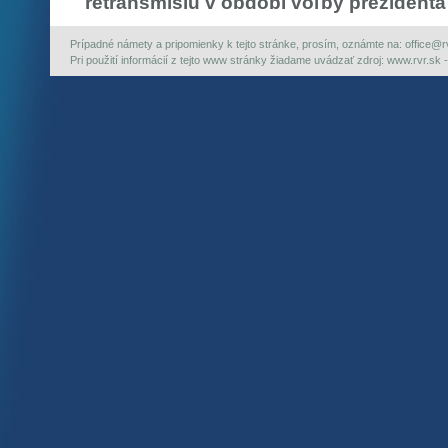
retransmisiu v období voľby prezidenta
Prípadné námety a pripomienky k tejto stránke, prosím, oznámte na: office@rvr.
Pri použití informácií z tejto www stránky žiadame uvádzať zdroj: www.rvr.sk -