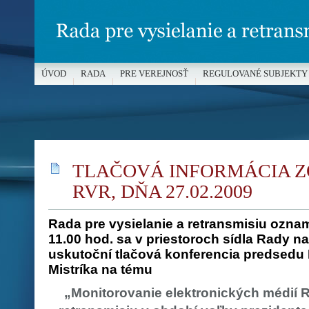
ÚVOD
RADA
PRE VEREJNOSŤ
REGULOVANÉ SUBJEKTY
MÉDIÁ A OCHRANA MALOLETÝCH
TLAČOVÁ INFORMÁCIA Z
RVR, DŇA 27.02.2009
Rada pre vysielanie a retransmisiu ozna
11.00 hod.
sa v priestoroch sídla Rady na 
uskutoční
tlačová konferencia predsedu 
Mistríka
na tému
„Monitorovanie elektronických médií R