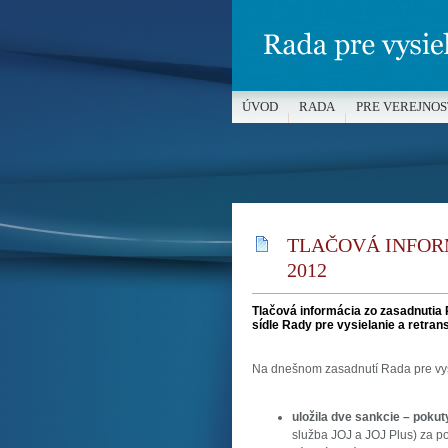
ÚVOD
RADA
PRE VEREJNOS
MÉDIÁ A OCHRANA MALOLETÝC
TLAČOVÁ INFORM
2012
Tlačová informácia zo zasadnutia R
sídle Rady pre vysielanie a retran
Na dnešnom zasadnutí Rada pre vys
uložila dve sankcie – poku
služba JOJ a JOJ Plus) za po