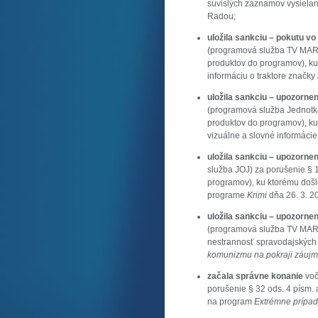
súvislých záznamov vysielani
Radou;
uložila sankciu – pokutu v
(programová služba TV MARK
produktov do programov), k
informáciu o traktore značky
uložila sankciu – upozorne
(programová služba Jednotk
produktov do programov), k
vizuálne a slovné informácie 
uložila sankciu – upozorne
služba JOJ) za porušenie § 
programov), ku ktorému doš
programe
Krimi
dňa 26. 3. 2
uložila sankciu – upozorne
(programová služba TV MARKÍ
nestrannosť spravodajských
komunizmu na pokraji záuj
začala správne konanie
voč
porušenie § 32 ods. 4 písm. 
na program
Extrémne prípa