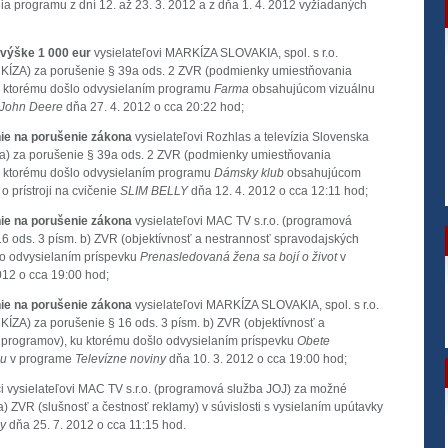
a programu z dní 12. až 23. 3. 2012 a z dňa 1. 4. 2012 vyžiadaných
o výške 1 000 eur
vysielateľovi MARKÍZA SLOVAKIA, spol. s r.o.
ÍZA) za porušenie § 39a ods. 2 ZVR (podmienky umiestňovania
u ktorému došlo odvysielaním programu
Farma
obsahujúcom vizuálnu
John Deere
dňa 27. 4. 2012 o cca 20:22 hod;
nie na porušenie zákona
vysielateľovi Rozhlas a televízia Slovenska
a) za porušenie § 39a ods. 2 ZVR (podmienky umiestňovania
u ktorému došlo odvysielaním programu
Dámsky klub
obsahujúcom
o prístroji na cvičenie
SLIM BELLY
dňa 12. 4. 2012 o cca 12:11 hod;
nie na porušenie zákona
vysielateľovi MAC TV s.r.o. (programová
16 ods. 3 písm. b) ZVR (objektívnosť a nestrannosť spravodajských
lo odvysielaním príspevku
Prenasledovaná žena sa bojí o život
v
012 o cca 19:00 hod;
nie na porušenie zákona
vysielateľovi MARKÍZA SLOVAKIA, spol. s r.o.
ZA) za porušenie § 16 ods. 3 písm. b) ZVR (objektívnosť a
 programov), ku ktorému došlo odvysielaním príspevku
Obete
mu
v programe
Televízne noviny
dňa 10. 3. 2012 o cca 19:00 hod;
i vysielateľovi MAC TV s.r.o. (programová služba JOJ) za možné
a) ZVR (slušnosť a čestnosť reklamy) v súvislosti s vysielaním upútavky
dy
dňa 25. 7. 2012 o cca 11:15 hod.