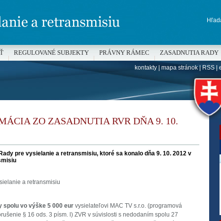
Hľada
Ť
REGULOVANÉ SUBJEKTY
PRÁVNY RÁMEC
ZASADNUTIA RADY
kontakty
|
mapa stránok
|
RSS
|
H
ÁCIA ZO ZASADNUTIA RVR DŇA 9. 10.
ady pre vysielanie a retransmisiu, ktoré sa konalo dňa 9. 10. 2012 v
smisiu
ielanie a retransmisiu
ty spolu vo výške 5 000 eur
vysielateľovi MAC TV s.r.o. (programová
rušenie § 16 ods. 3 písm. l) ZVR v súvislosti s nedodaním spolu 27