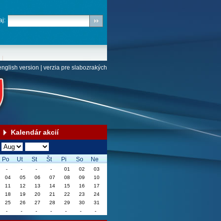
j:
english version
|
verzia pre slabozrakých
Kalendár akcií
Po
Ut
St
Št
Pi
So
Ne