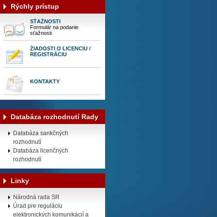
Rýchly prístup
SŤAŽNOSTI
Formulár na podanie
sťažnosti
ŽIADOSTI O LICENCIU /
REGISTRÁCIU
KONTAKTY
Databáza rozhodnutí Rady
Databáza sankčných
rozhodnutí
Databáza licenčných
rozhodnutí
Linky
Národná rada SR
Úrad pre reguláciu
elektronických komunikácií a