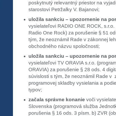
poskytnutý relevantný priestor na vyjad
starostovi Petržalky V. Bajanovi;
uložila sankciu – upozornenie na po
vysielateľovi RADIO ONE ROCK, s.r.o.
Radio One Rock) za porušenie § 51 ods.
tým, že neoznámil Rade v zákonnej le
obchodného názvu spoločnosti;
uložila sankciu – upozornenie na po
vysielateľovi TV ORAVIA s.r.o. (progr
ORAVIA) za porušenie § 28 ods. 4 digi
súvislosti s tým, že neoznámil Rade v
programovej skladby vysielania a podi
typov;
začala správne konanie
voči vysielat
Slovenska (programová služba Jednot
porušenia § 16 ods. 3 písm. b) ZVR (ob