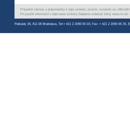
Prípadné námety a pripomienky k tejto stránke, prosím, oznámte na: office@rvr.
Pri použití informácií z tejto www stránky žiadame uvádzať zdroj: www.rvr.sk -
Palisády 36, 811 06 Bratislava, Tel:+ 421 2 2090 65 03, Fax: + 421 2 2090 65 35, E