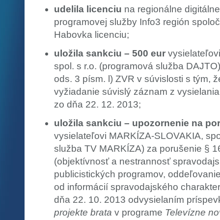
udelila licenciu
na regionálne digitálne
programovej služby Info3 región spoločn
Habovka licenciu;
uložila sankciu – 500 eur
vysielateľ
spol. s r.o. (programová služba DAJTO
ods. 3 písm. l) ZVR v súvislosti s tým, 
vyžiadanie súvislý záznam z vysielan
zo dňa 22. 12. 2013;
uložila sankciu – upozornenie na po
vysielateľovi MARKÍZA-SLOVAKIA, spol.
služba TV MARKÍZA) za porušenie § 16
(objektívnosť a nestrannosť spravodajsk
publicistických programov, oddeľovani
od informácií spravodajského charakter
dňa 22. 10. 2013 odvysielaním príspe
projekte brata
v programe
Televízne no