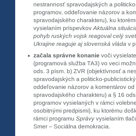
nestrannosť spravodajských a politicko-
programov, oddeľovanie názorov a kom
spravodajského charakteru), ku ktorém
vysielaním príspevkov
Aktuálna situáci
pohyb ruských vojsk reagoval celý svet
Ukrajine reaguje aj slovenská vláda
v p
začala správne konanie
voči vysielate
(programová služba TA3) vo veci možn
ods. 3 písm. b) ZVR (objektívnosť a ne
spravodajských a politicko-publicistick
oddeľovanie názorov a komentárov od 
spravodajského charakteru) a § 16 ods.
programov vysielaných v rámci volebn
osobitnými predpismi), ku ktorému došl
rámci programu
Správy
vysielaním tlač
Smer – Sociálna demokracia.