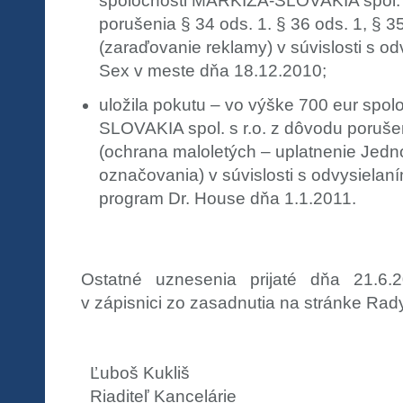
spoločnosti MARKÍZA-SLOVAKIA spol. s
porušenia § 34 ods. 1. § 36 ods. 1, § 
(zaraďovanie reklamy) v súvislosti s o
Sex v meste dňa 18.12.2010;
uložila pokutu – vo výške 700 eur spo
SLOVAKIA spol. s r.o. z dôvodu poruše
(ochrana maloletých – uplatnenie Jed
označovania) v súvislosti s odvysiela
program Dr. House dňa 1.1.2011.
Ostatné uznesenia prijaté dňa 21.6.
v zápisnici zo zasadnutia na stránke Rady
Ľuboš Kukliš
Riaditeľ Kancelárie