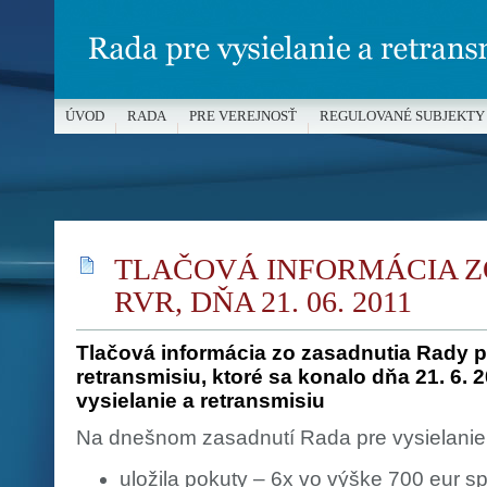
ÚVOD
RADA
PRE VEREJNOSŤ
REGULOVANÉ SUBJEKTY
MÉDIÁ A OCHRANA MALOLETÝCH
TLAČOVÁ INFORMÁCIA Z
RVR, DŇA 21. 06. 2011
Tlačová informácia zo zasadnutia Rady pr
retransmisiu, ktoré sa konalo dňa 21. 6. 
vysielanie a retransmisiu
Na dnešnom zasadnutí Rada pre vysielanie 
uložila pokuty – 6x vo výške 700 eur s