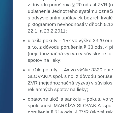
z dôvodu porušenia § 20 ods. 4 ZVR (o
uplatnenie Jednotného systému označov
s odvysielaním upútaviek bez ich trval
piktogramom nevhodnosti v dňoch 5.12.,
22.1. a 23.2.2011;
uložila pokuty – 15x vo výške 3320 eu
s.r.o. z dôvodu porušenia § 33 ods. 4 
(nejednoznačná výzva) v súvislosti s 
spotov na lieky;
uložila pokuty – 4x vo výške 3320 eur
SLOVAKIA spol. s r.o. z dôvodu porušen
ZVR (nejednoznačná výzva) v súvislost
reklamných spotov na lieky;
opätovne uložila sankciu – pokutu vo 
spoločnosti MARKÍZA-SLOVAKIA spol. 
porušenia § 31a ods. 4 ZVR (skrytá rekl