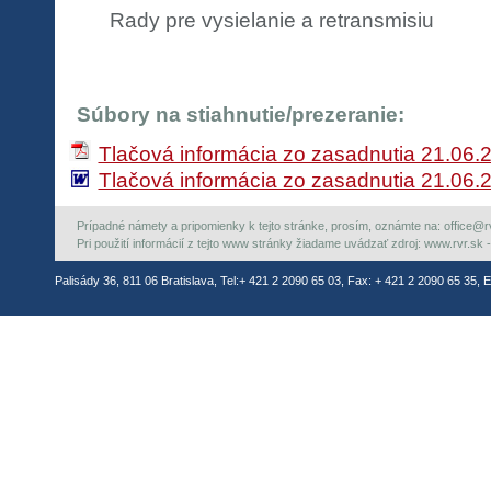
Rady pre vysielanie a retransmisiu
Súbory na stiahnutie/prezeranie:
Tlačová informácia zo zasadnutia 21.06.
Tlačová informácia zo zasadnutia 21.06
Prípadné námety a pripomienky k tejto stránke, prosím, oznámte na: office@rvr.
Pri použití informácií z tejto www stránky žiadame uvádzať zdroj: www.rvr.sk -
Palisády 36, 811 06 Bratislava, Tel:+ 421 2 2090 65 03, Fax: + 421 2 2090 65 35, E