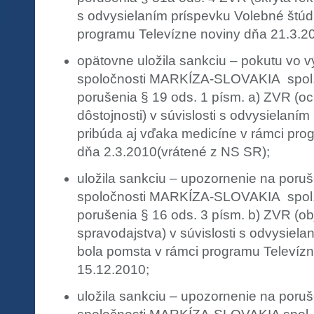
s odvysielaním príspevku Volebné štúd
programu Televízne noviny dňa 21.3.20
opätovne uložila sankciu – pokutu vo 
spoločnosti MARKÍZA-SLOVAKIA spol. 
porušenia § 19 ods. 1 písm. a) ZVR (o
dôstojnosti) v súvislosti s odvysielan
pribúda aj vďaka medicíne v rámci pro
dňa 2.3.2010(vrátené z NS SR);
uložila sankciu – upozornenie na poru
spoločnosti MARKÍZA-SLOVAKIA spol. 
porušenia § 16 ods. 3 písm. b) ZVR (ob
spravodajstva) v súvislosti s odvysiela
bola pomsta v rámci programu Televíz
15.12.2010;
uložila sankciu – upozornenie na poru