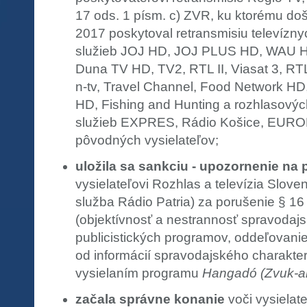
17 ods. 1 písm. c) ZVR, ku ktorému došl
2017 poskytoval retransmisiu televízn
služieb JOJ HD, JOJ PLUS HD, WAU 
Duna TV HD, TV2, RTL II, Viasat 3, RT
n-tv, Travel Channel, Food Network HD,
HD, Fishing and Hunting a rozhlasový
služieb EXPRES, Rádio Košice, EURO
pôvodných vysielateľov;
uložila sa sankciu - upozornenie na
vysielateľovi Rozhlas a televízia Slov
služba Rádio Patria) za porušenie § 16
(objektívnosť a nestrannosť spravodajsk
publicistických programov, oddeľovani
od informácií spravodajského charakteru
vysielaním programu
Hangadó (Zvuk-ar
začala správne konanie
voči vysielat