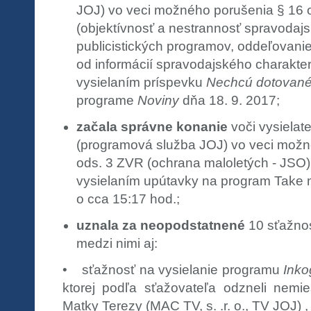
JOJ) vo veci možného porušenia § 16 o
(objektívnosť a nestrannosť spravodajsk
publicistických programov, oddeľovani
od informácií spravodajského charakteru
vysielaním príspevku
Nechcú dotované 
programe
Noviny
dňa 18. 9. 2017;
začala správne konanie
voči vysielate
(programová služba JOJ) vo veci možn
ods. 3 ZVR (ochrana maloletých - JSO) v
vysielaním upútavky na program Take 
o cca 15:17 hod.;
uznala za neopodstatnené
10 sťažnost
medzi nimi aj:
• sťažnosť na vysielanie programu
Inko
ktorej podľa sťažovateľa odzneli nemie
Matky Terezy (MAC TV, s. .r. o., TV JOJ) ,