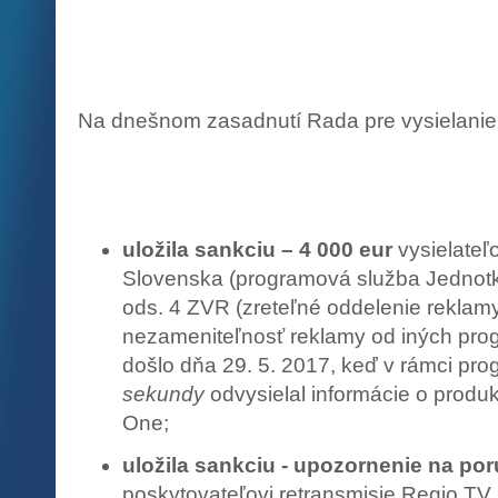
Na dnešnom zasadnutí Rada pre vysielanie 
uložila sankciu – 4 000 eur
vysielateľo
Slovenska (programová služba Jednotk
ods. 4 ZVR (zreteľné oddelenie reklamy
nezameniteľnosť reklamy od iných pro
došlo dňa 29. 5. 2017, keď v rámci pr
sekundy
odvysielal informácie o produk
One;
uložila sankciu - upozornenie na po
poskytovateľovi retransmisie Regio TV, 