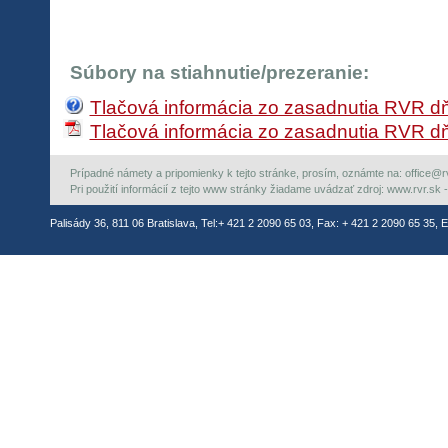
Súbory na stiahnutie/prezeranie:
Tlačová informácia zo zasadnutia RVR dň
Tlačová informácia zo zasadnutia RVR dň
Prípadné námety a pripomienky k tejto stránke, prosím, oznámte na: office@rvr.
Pri použití informácií z tejto www stránky žiadame uvádzať zdroj: www.rvr.sk -
Palisády 36, 811 06 Bratislava, Tel:+ 421 2 2090 65 03, Fax: + 421 2 2090 65 35, E