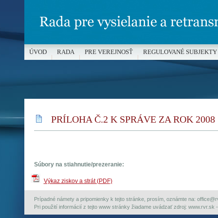
ÚVOD
RADA
PRE VEREJNOSŤ
REGULOVANÉ SUBJEKTY
MÉDIÁ A OCHRANA MALOLETÝCH
PRÍLOHA Č.2 K SPRÁVE ZA ROK 2008
Súbory na stiahnutie/prezeranie:
Výkaz ziskov a strát (PDF)
Prípadné námety a pripomienky k tejto stránke, prosím, oznámte na: office@rvr.
Pri použití informácií z tejto www stránky žiadame uvádzať zdroj: www.rvr.sk -