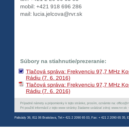
mobil: +421 918 696 286
mail: lucia.jelcova@rvr.sk
Súbory na stiahnutie/prezeranie:
Tlačová správa: Frekvenciu 97,7 MHz Koš
Rádiu (7. 6. 2016)
Tlačová správa: Frekvenciu 97,7 MHz Koš
Rádiu (7. 6. 2016)
Prípadné námety a pripomienky k tejto stránke, prosím, oznámte na: office@rvr.
Pri použití informácií z tejto www stránky žiadame uvádzať zdroj: www.rvr.sk -
Palisády 36, 811 06 Bratislava, Tel:+ 421 2 2090 65 03, Fax: + 421 2 2090 65 35, E