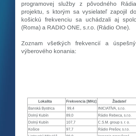
programovej služby z pôvodného Rádi
projektu, s ktorým sa vysielateľ zapojil 
košickú frekvenciu sa uchádzali aj spoloč
(Roma) a RADIO ONE, s.r.o. (Rádio One).
Zoznam všetkých frekvencií a úspešn
výberového konania:
Lokalita
Frekvencia [MHz]
Žiadateľ
Banská Bystrica
99,4
INICIATÍVA, s.r.o.
Dolný Kubín
89,0
Rádio Rebeca, s.r.o.
Dolný Kubín
107,7
C.S.M. group s. r. o.
Košice
97,7
Rádio Prešov, s.r.o.