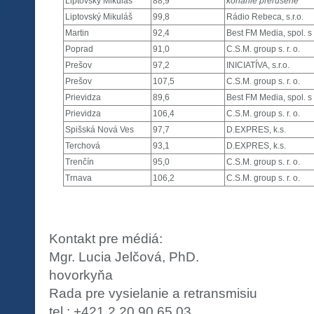
Liptovský Mikuláš
88,9
konanie prerušené
Liptovský Mikuláš
99,8
Rádio Rebeca, s.r.o.
Martin
92,4
Best FM Media, spol. s r
Poprad
91,0
C.S.M. group s. r. o.
Prešov
97,2
INICIATÍVA, s.r.o.
Prešov
107,5
C.S.M. group s. r. o.
Prievidza
89,6
Best FM Media, spol. s r
Prievidza
106,4
C.S.M. group s. r. o.
Spišská Nová Ves
97,7
D.EXPRES, k.s.
Terchová
93,1
D.EXPRES, k.s.
Trenčín
95,0
C.S.M. group s. r. o.
Trnava
106,2
C.S.M. group s. r. o.
Kontakt pre médiá:
Mgr. Lucia Jelčová, PhD.
hovorkyňa
Rada pre vysielanie a retransmisiu
tel.: +421 2 20 90 65 03