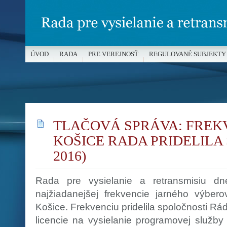
ÚVOD
RADA
PRE VEREJNOSŤ
REGULOVANÉ SUBJEKTY
MÉDIÁ A OCHRANA MALOLETÝCH
TLAČOVÁ SPRÁVA: FREKV
KOŠICE RADA PRIDELILA S
2016)
Rada pre vysielanie a retransmisiu dn
najžiadanejšej frekvencie jarného výbe
Košice. Frekvenciu pridelila spoločnosti Rádio
licencie na vysielanie programovej služb