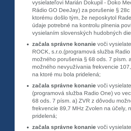
vysielateľovi Marián Dokupil - Doko M
Rádio GO DeeJay) za porušenie § 28c 
ktorému došlo tým, že neposkytol Rade
údaje potrebné na kontrolu plnenia povi
vysielaním slovenských hudobných diel
začala správne konanie
voči vysiela
ROCK, s.r.o.(programová služba Radio
možného porušenia § 68 ods. 7 písm. 
možného nevyužívania frekvencie 107,
na ktoré mu bola pridelená;
začala správne konanie
voči vysielat
(programová služba Radio One) vo vec
68 ods. 7 písm. a) ZVR z dôvodu mož
frekvencie 89,7 MHz Zvolen na účely, n
pridelená;
začala správne konanie
voči vysielat