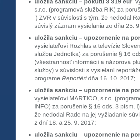
uložila sankciu – pokutu 3 319 eur
vy
s.r.o. (programová služba RiK) za poru
l) ZVR v súvislosti s tým, že nedodal R
súvislý záznam vysielania zo dňa 25. 9
uložila sankciu – upozornenie na po
vysielateľovi Rozhlas a televízie Slov
služba Jednotka) za porušenie § 16 od
(všestrannosť informácií a názorová plu
služby) v súvislosti s vysielaní reportá
programe
Reportéri
dňa 16. 10. 2017;
uložila sankciu – upozornenie na po
vysielateľovi MARTICO, s.r.o. (progr
INFO) za porušenie § 16 ods. 3 písm. l)
že nedodal Rade na jej vyžiadanie súv
z dní 18. a 25. 9. 2017;
uložila sankciu – upozornenie na po