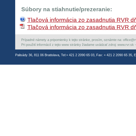
Súbory na stiahnutie/prezeranie:
Tlačová informácia zo zasadnutia RVR dň
Tlačová informácia zo zasadnutia RVR dň
Prípadné námety a pripomienky k tejto stránke, prosím, oznámte na: office@rvr.
Pri použití informácií z tejto www stránky žiadame uvádzať zdroj: www.rvr.sk -
Palisády 36, 811 06 Bratislava, Tel:+ 421 2 2090 65 03, Fax: + 421 2 2090 65 35, E