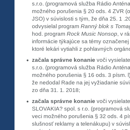
s.r.o. (programová služba Rádio Anténa
možného porušenia § 20 ods. 4 ZVR (o
JSO) v súvislosti s tým, že dňa 25. 1 .
odvysielal program
Ranný blok s Toma
hod. program
Rock Music Nonsop
, v r
informácie týkajúce sa témy označenej
ktoré lekári vytiahli z pohlavných orgán
začala správne konanie
voči vysielat
s.r.o. (programová služba Rádio Anténa
možného porušenia § 16 ods. 3 písm. l)
že nedodal Rade na jej vyžiadanie súv
zo dňa 31. 1. 2018;
začala správne konanie
voči vysielat
SLOVAKIA? spol. s r.o. (programová 
veci možného porušenia § 32 ods. 4 pí
slušnosť reklamy a telenákupu) v súvisl