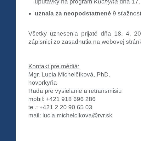
upútavky na program
Kuchyňa
dňa 17. 
uznala za neopodstatnené
9 sťažností
Všetky uznesenia prijaté dňa 18. 4. 2
zápisnici zo zasadnutia na webovej strán
Kontakt pre médiá:
Mgr. Lucia Michelčíková, PhD.
hovorkyňa
Rada pre vysielanie a retransmisiu
mobil: +421 918 696 286
tel.: +421 2 20 90 65 03
mail: lucia.michelcikova@rvr.sk