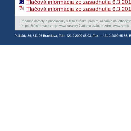
Tlačová informácia zo zasadnutia 6.3.20
Tlačová informácia zo zasadnutia 6.3.20
Prípadné námety a pripomienky k tejto stránke, prosím, oznámte na: office@rvr.
Pri použití informácií z tejto www stránky žiadame uvádzať zdroj: www.rvr.sk -
Palisády 36, 811 06 Bratislava, Tel:+ 421 2 2090 65 03, Fax: + 421 2 2090 65 35, E