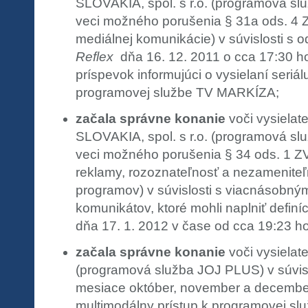
SLOVAKIA, spol. s r.o. (programová s
veci možného porušenia § 31a ods. 4 Z
mediálnej komunikácie) v súvislosti s 
Reflex
dňa 16. 12. 2011 o cca 17:30 ho
príspevok informujúci o vysielaní seriá
programovej službe TV MARKÍZA;
začala správne konanie
voči vysiela
SLOVAKIA, spol. s r.o. (programová s
veci možného porušenia § 34 ods. 1 ZV
reklamy, rozoznateľnosť a nezameniteľ
programov) v súvislosti s viacnásobný
komunikátov, ktoré mohli naplniť definíc
dňa 17. 1. 2012 v čase od cca 19:23 ho
začala správne konanie
voči vysielat
(programová služba JOJ PLUS) v súvislo
mesiace október, november a decembe
multimodálny prístup k programovej sl