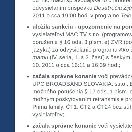
od informácií spravodajského charakteru
odvysielaním príspevku
Desaťročia žijú
2011 o cca 19:00 hod. v programe
Tele
uložila sankciu - upozornenie na po
vysielateľovi MAC TV s.r.o. (programo
porušenie § 16 ods. 3 písm. e) ZVR (p
jazyka) za odvysielanie programu
Ako 
mamu
(IV. séria, 1. a 2. časť) s český
10. 2011 o cca 16:11 a 16:39 hod.;
začala správne konanie
voči prevádzk
UPC BROADBAND SLOVAKIA, s.r.o., Bra
možného porušenia § 17 ods. 1 písm. c)
možným poskytovaním retransmisie pr
Prima family, ČT1, ČT2 a ČT24 bez sú
vysielateľov;
začala správne konanie
voči vysiela