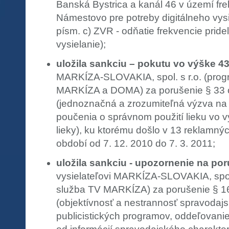
Banská Bystrica a kanál 46 v území f
Námestovo pre potreby digitálneho vysi
písm. c) ZVR - odňatie frekvencie prid
vysielanie);
uložila sankciu – pokutu vo výške 4
MARKÍZA-SLOVAKIA, spol. s r.o. (pro
MARKÍZA a DOMA) za porušenie § 33 o
(jednoznačná a zrozumiteľná výzva na 
poučenia o správnom použití lieku vo v
lieky), ku ktorému došlo v 13 reklamný
období od 7. 12. 2010 do 7. 3. 2011;
uložila sankciu - upozornenie na po
vysielateľovi MARKÍZA-SLOVAKIA, spol.
služba TV MARKÍZA) za porušenie § 16
(objektívnosť a nestrannosť spravodajsk
publicistických programov, oddeľovani