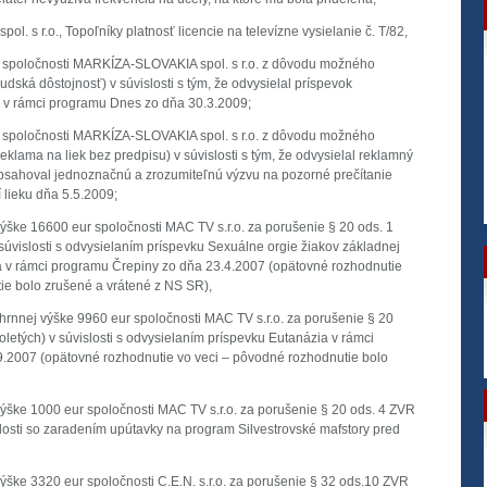
pol. s r.o., Topoľníky platnosť licencie na televízne vysielanie č. T/82,
i spoločnosti MARKÍZA-SLOVAKIA spol. s r.o. z dôvodu možného
dská dôstojnosť) v súvislosti s tým, že odvysielal príspevok
v rámci programu Dnes zo dňa 30.3.2009;
i spoločnosti MARKÍZA-SLOVAKIA spol. s r.o. z dôvodu možného
eklama na liek bez predpisu) v súvislosti s tým, že odvysielal reklamný
eobsahoval jednoznačnú a zrozumiteľnú výzvu na pozorné prečítanie
 lieku dňa 5.5.2009;
výške 16600 eur spoločnosti MAC TV s.r.o. za porušenie § 20 ods. 1
úvislosti s odvysielaním príspevku Sexuálne orgie žiakov základnej
a v rámci programu Črepiny zo dňa 23.4.2007 (opätovné rozhodnutie
ie bolo zrušené a vrátené z NS SR),
úhrnnej výške 9960 eur spoločnosti MAC TV s.r.o. za porušenie § 20
letých) v súvislosti s odvysielaním príspevku Eutanázia v rámci
.2007 (opätovné rozhodnutie vo veci – pôvodné rozhodnutie bolo
výške 1000 eur spoločnosti MAC TV s.r.o. za porušenie § 20 ods. 4 ZVR
losti so zaradením upútavky na program Silvestrovské mafstory pred
výške 3320 eur spoločnosti C.E.N. s.r.o. za porušenie § 32 ods.10 ZVR