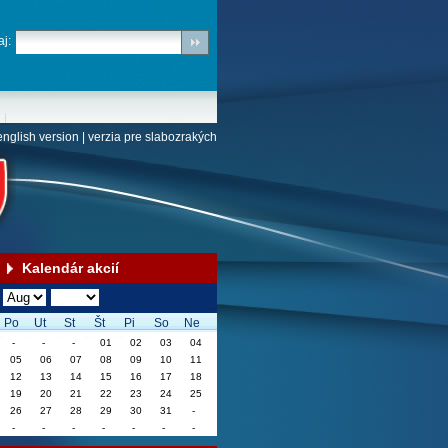
j:
english version
|
verzia pre slabozrakých
Kalendár akcií
Po
Ut
St
Št
Pi
So
Ne