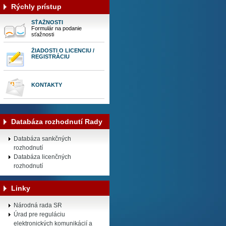
Rýchly prístup
SŤAŽNOSTI
Formulár na podanie
sťažnosti
ŽIADOSTI O LICENCIU /
REGISTRÁCIU
KONTAKTY
Databáza rozhodnutí Rady
Databáza sankčných
rozhodnutí
Databáza licenčných
rozhodnutí
Linky
Národná rada SR
Úrad pre reguláciu
elektronických komunikácií a