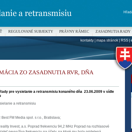
Hľada
Ť
REGULOVANÉ SUBJEKTY
PRÁVNY RÁMEC
ZASADNUTIA RADY
kontakty
|
mapa stránok
|
RSS
|
H
MÁCIA ZO ZASADNUTIA RVR, DŇA
Rady pre vysielanie a retransmisiu konaného dňa 23.06.2009 v sídle
u
ielanie a retransmisiu
 Best FM Media spol. s r.o., Bratislava;
eality Invest, a.s. Poprad frekvenciu 94,2 MHz Poprad na rozhlasové
elateľ nevyužíva frekvenciu na účely, na ktoré mu bola pridelená,