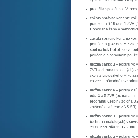
predlžila spoločnosti Vepros s
začala správne konanie voč
porušenia § 19 ods. 1 ZVR (ľu
Dobodaná žena v nemocnici 
začala správne konanie voč
porušenia § 33 ods. 5 ZVR (r
spot na liek Dettol, ktorý n
poučenia o správnom použití
uložila sankciu – pokutu vo 
ZVR (ochrana maloletých) v s
školy z Liptovského Mikuláš
vo veci – pôvodné rozhodnut
uložila sankcie – pokuty v s
ods. 3 a 5 ZVR (ochrana malo
programu Črepiny zo dňa 3.9
zrušené a vrátené z NS SR),
uložila sankciu – pokutu vo 
(ochrana maloletých) v súvis
22.00 hod. dňa 25.12.2008,
uložila sankciu – pokutu vo 