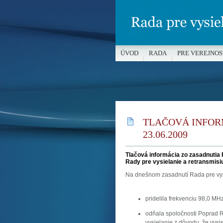
ÚVOD
RADA
PRE VEREJNOS
MÉDIÁ A OCHRANA MALOLETÝC
TLAČOVÁ INFOR
23.06.2009
Tlačová informácia zo zasadnutia 
Rady pre vysielanie a retransmisi
Na dnešnom zasadnutí Rada pre vys
pridelila frekvenciu 98,0 MHz
odňala spoločnosti Poprad R
vysielanie z dôvodu, že vysi