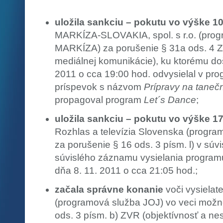
uložila sankciu – pokutu vo výške 1
MARKÍZA-SLOVAKIA, spol. s r.o. (pro
MARKÍZA) za porušenie § 31a ods. 4 Z
mediálnej komunikácie), ku ktorému doš
2011 o cca 19:00 hod. odvysielal v pr
príspevok s názvom
Prípravy na tanečn
propagoval program
Let´s Dance
;
uložila sankciu – pokutu vo výške 1
Rozhlas a televízia Slovenska (progra
za porušenie § 16 ods. 3 písm. l) v súv
súvislého záznamu vysielania progra
dňa 8. 11. 2011 o cca 21:05 hod.;
začala správne konanie
voči vysielat
(programová služba JOJ) vo veci možn
ods. 3 písm. b) ZVR (objektívnosť a ne