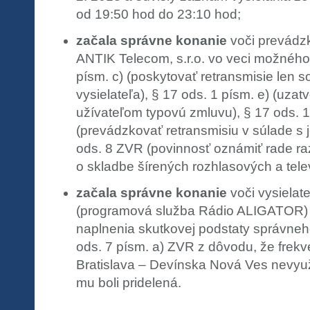
od 19:50 hod do 23:10 hod;
začala správne konanie
voči prevádzk
ANTIK Telecom, s.r.o. vo veci možného
písm. c) (poskytovať retransmisie len
vysielateľa), § 17 ods. 1 písm. e) (uzat
užívateľom typovú zmluvu), § 17 ods. 1
(prevádzkovať retransmisiu v súlade s je
ods. 8 ZVR (povinnosť oznámiť rade r
o skladbe šírených rozhlasových a tele
začala správne konanie
voči vysielat
(programová služba Rádio ALIGATOR)
naplnenia skutkovej podstaty správneho
ods. 7 písm. a) ZVR z dôvodu, že frek
Bratislava – Devínska Nová Ves nevyuž
mu boli pridelená.