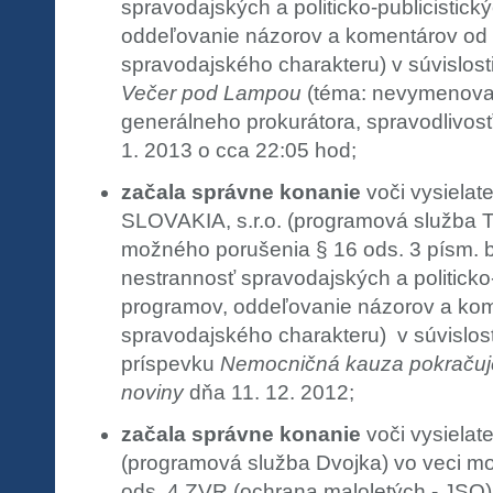
spravodajských a politicko-publicistick
oddeľovanie názorov a komentárov od 
spravodajského charakteru) v súvislost
Večer pod Lampou
(téma: nevymenovan
generálneho prokurátora, spravodlivos
1. 2013 o cca 22:05 hod;
začala správne konanie
voči vysielat
SLOVAKIA, s.r.o. (programová služba 
možného porušenia § 16 ods. 3 písm. b
nestrannosť spravodajských a politicko-
programov, oddeľovanie názorov a kom
spravodajského charakteru) v súvislost
príspevku
Nemocničná kauza pokračuj
noviny
dňa 11. 12. 2012;
začala správne konanie
voči vysielat
(programová služba Dvojka) vo veci m
ods. 4 ZVR (ochrana maloletých - JSO) v