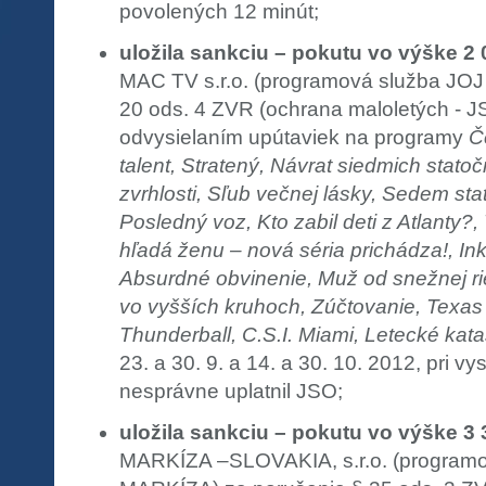
povolených 12 minút;
uložila sankciu – pokutu vo výške 2
MAC TV s.r.o. (programová služba JOJ
20 ods. 4 ZVR (ochrana maloletých - J
odvysielaním upútaviek na programy
Č
talent, Stratený, Návrat siedmich stato
zvrhlosti, Sľub večnej lásky, Sedem sta
Posledný voz, Kto zabil deti z Atlanty?,
hľadá ženu – nová séria prichádza!, Ink
Absurdné obvinenie, Muž od snežnej r
vo vyšších kruhoch, Zúčtovanie, Texas
Thunderball, C.S.I. Miami, Letecké kata
23. a 30. 9. a 14. a 30. 10. 2012, pri vy
nesprávne uplatnil JSO;
uložila sankciu – pokutu vo výške 3
MARKÍZA –SLOVAKIA, s.r.o. (programo