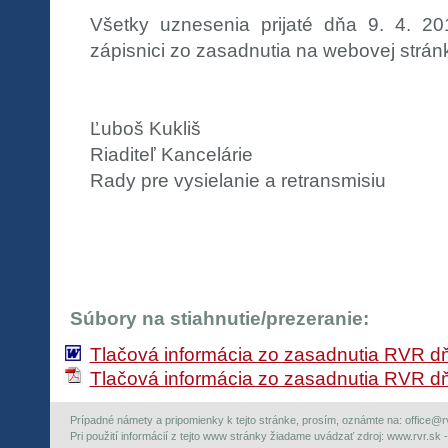
Všetky uznesenia prijaté dňa 9. 4. 2
zápisnici zo zasadnutia na webovej strán
Ľuboš Kukliš
Riaditeľ Kancelárie
Rady pre vysielanie a retransmisiu
Súbory na stiahnutie/prezeranie:
Tlačová informácia zo zasadnutia RVR dň
Tlačová informácia zo zasadnutia RVR dň
Prípadné námety a pripomienky k tejto stránke, prosím, oznámte na: office@rvr.
Pri použití informácií z tejto www stránky žiadame uvádzať zdroj: www.rvr.sk -