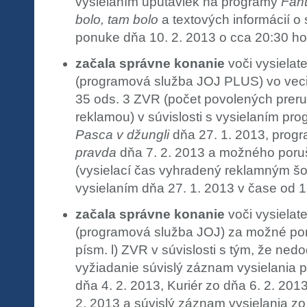
vysielaním upútaviek na programy
Fant
bolo, tam bolo
a textových informácií o
ponuke dňa 10. 2. 2013 o cca 20:30 ho
začala správne konanie
voči vysielat
(programová služba JOJ PLUS) vo vec
35 ods. 3 ZVR (počet povolených prer
reklamou) v súvislosti s vysielaním pr
Pasca v džungli
dňa 27. 1. 2013, prog
pravda
dňa 7. 2. 2013 a možného poru
(vysielací čas vyhradený reklamným šot
vysielaním dňa 27. 1. 2013 v čase od 
začala správne konanie
voči vysielat
(programová služba JOJ) za možné por
písm. l) ZVR v súvislosti s tým, že nedo
vyžiadanie súvislý záznam vysielania
dňa 4. 2. 2013, Kuriér zo dňa 6. 2. 201
2. 2013 a súvislý záznam vysielania zo