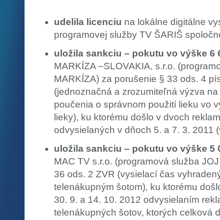
udelila licenciu
na lokálne digitálne vy
programovej služby TV ŠARIŠ spoločnos
uložila sankciu – pokutu vo výške 6
MARKÍZA –SLOVAKIA, s.r.o. (programo
MARKÍZA) za porušenie § 33 ods. 4 pí
(jednoznačná a zrozumiteľná výzva na 
poučenia o správnom použití lieku vo v
lieky), ku ktorému došlo v dvoch rekla
odvysielaných v dňoch 5. a 7. 3. 2011 
uložila sankciu – pokutu vo výške 5
MAC TV s.r.o. (programová služba JOJ
36 ods. 2 ZVR (vysielací čas vyhrade
telenákupným šotom), ku ktorému došlo 
30. 9. a 14. 10. 2012 odvysielaním rek
telenákupných šotov, ktorých celková d