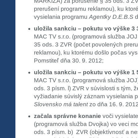
MARKÍZA) za porušenie § 35 ods. 3 Z
prerušení programu reklamou), ku kto
vysielania programu
Agentky D.E.B.S
d
uložila sankciu – pokutu vo výške 3
MAC TV s.r.o. (programová služba JOJ
35 ods. 3 ZVR (počet povolených prer
reklamou), ku ktorému došlo počas vys
Pomstiteľ dňa 30. 9. 2012;
uložila sankciu – pokutu vo výške 1
MAC TV s.r.o. (programová služba JOJ)
ods. 3 písm. l) ZVR v súvislosti s tým, 
vyžiadanie súvislý záznam vysielania
Slovensko má talent
zo dňa 16. 9. 2012
začala správne konanie
voči vysielat
(programová služba Dvojka) vo veci m
ods. 3 písm. b) ZVR (objektívnosť a ne