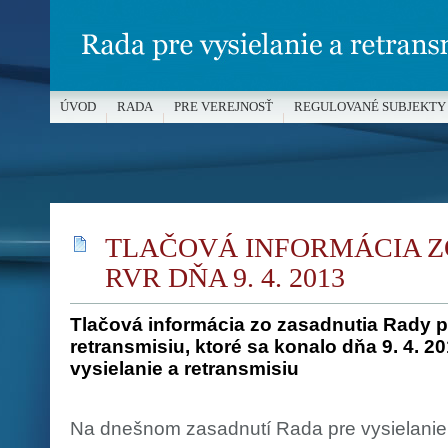
ÚVOD
RADA
PRE VEREJNOSŤ
REGULOVANÉ SUBJEKTY
MÉDIÁ A OCHRANA MALOLETÝCH
TLAČOVÁ INFORMÁCIA Z
RVR DŇA 9. 4. 2013
Tlačová informácia zo zasadnutia Rady pr
retransmisiu, ktoré sa konalo dňa 9. 4. 2
vysielanie a retransmisiu
Na dnešnom zasadnutí Rada pre vysielanie 