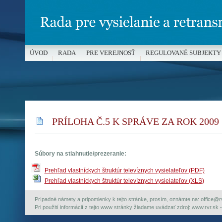
ÚVOD
RADA
PRE VEREJNOSŤ
REGULOVANÉ SUBJEKTY
MÉDIÁ A OCHRANA MALOLETÝCH
PRÍLOHA Č.5 K SPRÁVE ZA ROK 2009
Súbory na stiahnutie/prezeranie:
Prehľad vlastníckych štruktúr televíznych vysielateľov (PDF)
Prehľad vlastníckych štruktúr televíznych vysielateľov (XLS)
Prípadné námety a pripomienky k tejto stránke, prosím, oznámte na: office@rvr.
Pri použití informácií z tejto www stránky žiadame uvádzať zdroj: www.rvr.sk -