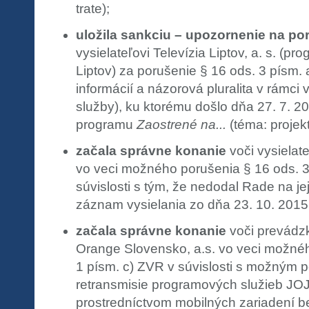
trate);
uložila sankciu – upozornenie na po
vysielateľovi Televízia Liptov, a. s. (p
Liptov) za porušenie § 16 ods. 3 písm.
informácií a názorová pluralita v rámci
služby), ku ktorému došlo dňa 27. 7. 2
programu
Zaostrené na...
(téma: projekt
začala správne konanie
voči vysielat
vo veci možného porušenia § 16 ods. 3
súvislosti s tým, že nedodal Rade na je
záznam vysielania zo dňa 23. 10. 2015
začala správne konanie
voči prevádzk
Orange Slovensko, a.s. vo veci možnéh
1 písm. c) ZVR v súvislosti s možným 
retransmisie programových služieb J
prostredníctvom mobilných zariadení b