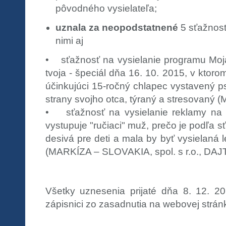
pôvodného vysielateľa;
uznala za neopodstatnené
5 sťažností
nimi aj
• sťažnosť na vysielanie programu Moj
tvoja - špeciál dňa 16. 10. 2015, v ktor
účinkujúci 15-ročný chlapec vystavený p
strany svojho otca, týraný a stresovaný (M
• sťažnosť na vysielanie reklamy na N
vystupuje "ručiaci" muž, prečo je podľa s
desivá pre deti a mala by byť vysielaná
(MARKÍZA – SLOVAKIA, spol. s r.o., DAJ
Všetky uznesenia prijaté dňa 8. 12. 2
zápisnici zo zasadnutia na webovej strán