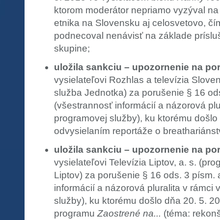
ktorom moderátor nepriamo vyzýval n
etnika na Slovensku aj celosvetovo, čí
podnecoval nenávisť na základe prísluš
skupine;
uložila sankciu – upozornenie na po
vysielateľovi Rozhlas a televízia Slov
služba Jednotka) za porušenie § 16 od
(všestrannosť informácií a názorová plur
programovej služby), ku ktorému došlo
odvysielaním reportáže o breathariáns
uložila sankciu – upozornenie na po
vysielateľovi Televízia Liptov, a. s. (p
Liptov) za porušenie § 16 ods. 3 písm.
informácií a názorová pluralita v rámci
služby), ku ktorému došlo dňa 20. 5. 2
programu
Zaostrené na...
(téma: rekonš