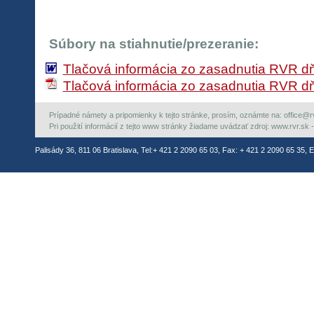
Súbory na stiahnutie/prezeranie:
Tlačová informácia zo zasadnutia RVR dň
Tlačová informácia zo zasadnutia RVR dň
Prípadné námety a pripomienky k tejto stránke, prosím, oznámte na: office@rvr.
Pri použití informácií z tejto www stránky žiadame uvádzať zdroj: www.rvr.sk -
Palisády 36, 811 06 Bratislava, Tel:+ 421 2 2090 65 03, Fax: + 421 2 2090 65 35, E