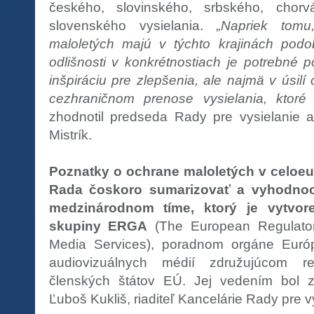
českého, slovinského, srbského, chor
slovenského vysielania.
„Napriek tom
maloletých majú v týchto krajinách podo
odlišnosti v konkrétnostiach je potrebné
inšpiráciu pre zlepšenia, ale najmä v úsilí 
cezhraničnom prenose vysielania, ktoré
zhodnotil predseda Rady pre vysielanie a 
Mistrík.
Poznatky o ochrane maloletých v celoe
Rada čoskoro sumarizovať a vyhodno
medzinárodnom tíme, ktorý je vytvor
skupiny ERGA
(The European Regulator
Media Services), poradnom orgáne Európ
audiovizuálnych médií združujúcom r
členských štátov EÚ. Jej vedením bol 
Ľuboš Kukliš, riaditeľ Kancelárie Rady pre v