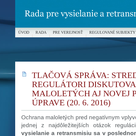
ÚVOD
RADA
PRE VEREJNOSŤ
REGULOVANÉ SUBJEKTY
MÉDIÁ A OCHRANA MALOLETÝCH
TLAČOVÁ SPRÁVA: STRE
REGULÁTORI DISKUTOVA
MALOLETÝCH AJ NOVEJ 
ÚPRAVE (20. 6. 2016)
Ochrana maloletých pred negatívnym vplyvo
jednej z najdôležitejších otázok reguláci
vysielanie a retransmisiu sa v posledno