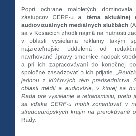
Popri ochrane maloletých dominovala 
zástupcov CERF-u aj
téma aktuálnej 
audiovizuálnych mediálnych službách
(A
sa v Kosiacich zhodli najmä na nutnosti za
v oblasti vysielania reklamy takým 
najzreteľnejšie oddelená od redakč
navrhované úpravy smernice naopak stredoe
a pri ich zapracovávaní do konečnej p
spoločne zasadzovať o ich prijatie.
„Revízi
jednou z kľúčových tém predsedníctva
oblasti médií a audiovízie, v ktorej sa b
Rada pre vysielanie a retransmisiu, preto 
sa vďaka CERF-u mohli zorientovať v n
stredoeurópskych krajín na prerokúvané o
Rady.