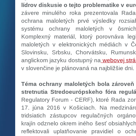
lídrov diskusie o tejto problematike v e
závere minulého roka prezentovala Rada
ochrana maloletých prvé výsledky rozsiah
systému ochrany maloletých v ôsmich
Komplexný materiál, ktorý porovnáva leg
maloletých v elektronických médiách v Č
Slovinsku, Srbsku, Chorvátsku, Rumuns
anglickom jazyku dostupný na
webovej str
v slovenčine je plánovaná na najbližšie dni
Téma ochrany maloletých bola zárove
stretnutia Stredoeurópskeho fóra regul
Regulatory Forum - CERF), ktoré Rada zor
17. júna 2016 v Košiciach. Na medzináro
tridsiatich zástupcov regulačných orgá
krajín odznelo okrem iného šesť obsiahlych
reflektovali uplatňovanie pravidiel o oc