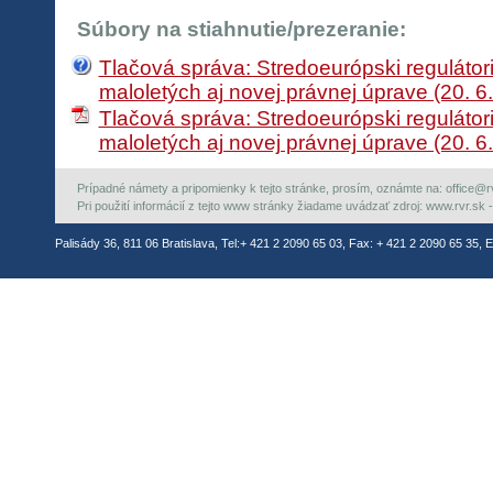
Súbory na stiahnutie/prezeranie:
Tlačová správa: Stredoeurópski regulátori
maloletých aj novej právnej úprave (20. 6
Tlačová správa: Stredoeurópski regulátori
maloletých aj novej právnej úprave (20. 6
Prípadné námety a pripomienky k tejto stránke, prosím, oznámte na: office@rvr.
Pri použití informácií z tejto www stránky žiadame uvádzať zdroj: www.rvr.sk -
Palisády 36, 811 06 Bratislava, Tel:+ 421 2 2090 65 03, Fax: + 421 2 2090 65 35, E