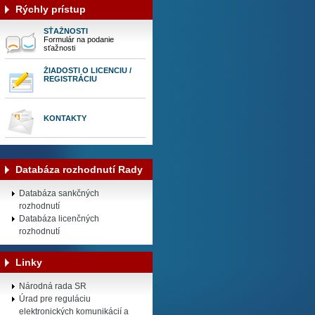
Rýchly prístup
SŤAŽNOSTI
Formulár na podanie
sťažnosti
ŽIADOSTI O LICENCIU /
REGISTRÁCIU
KONTAKTY
Databáza rozhodnutí Rady
Databáza sankčných
rozhodnutí
Databáza licenčných
rozhodnutí
Linky
Národná rada SR
Úrad pre reguláciu
elektronických komunikácií a