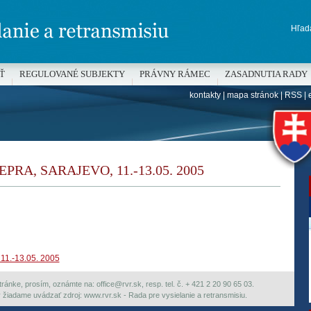
Hľada
Ť
REGULOVANÉ SUBJEKTY
PRÁVNY RÁMEC
ZASADNUTIA RADY
kontakty
|
mapa stránok
|
RSS
|
H
PRA, SARAJEVO, 11.-13.05. 2005
 11.-13.05. 2005
ránke, prosím, oznámte na: office@rvr.sk, resp. tel. č. + 421 2 20 90 65 03.
ky žiadame uvádzať zdroj: www.rvr.sk - Rada pre vysielanie a retransmisiu.