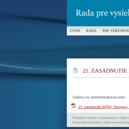
ÚVOD
RADA
PRE VEREJNOS
MÉDIÁ A OCHRANA MALOLETÝC
21. ZASADNUTIE E
Súbory na stiahnutie/prezeranie:
21. zasadnutie EPRA, Sarajevo,
Prípadné námety a pripomienky k tejto st
Pri použití informácií z tejto www strán