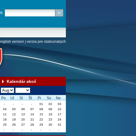
j:
english version
|
verzia pre slabozrakých
Kalendár akcií
Po
Ut
St
Št
Pi
So
Ne