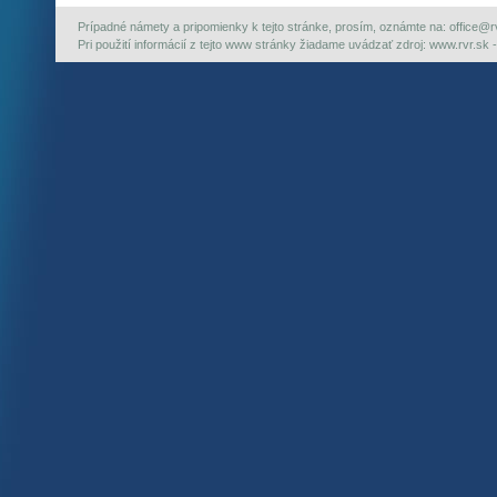
Prípadné námety a pripomienky k tejto stránke, prosím, oznámte na: office@rvr.
Pri použití informácií z tejto www stránky žiadame uvádzať zdroj: www.rvr.sk -