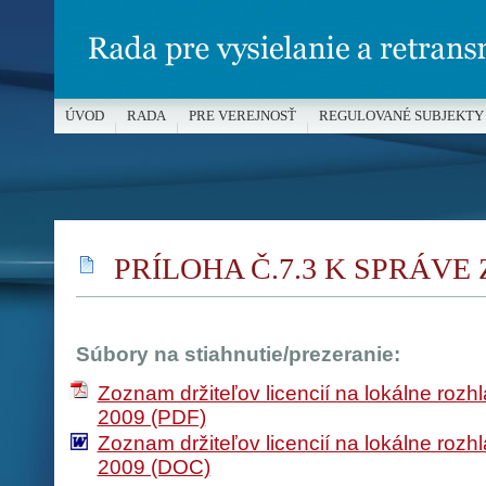
ÚVOD
RADA
PRE VEREJNOSŤ
REGULOVANÉ SUBJEKTY
MÉDIÁ A OCHRANA MALOLETÝCH
PRÍLOHA Č.7.3 K SPRÁVE 
Súbory na stiahnutie/prezeranie:
Zoznam držiteľov licencií na lokálne rozh
2009 (PDF)
Zoznam držiteľov licencií na lokálne rozh
2009 (DOC)