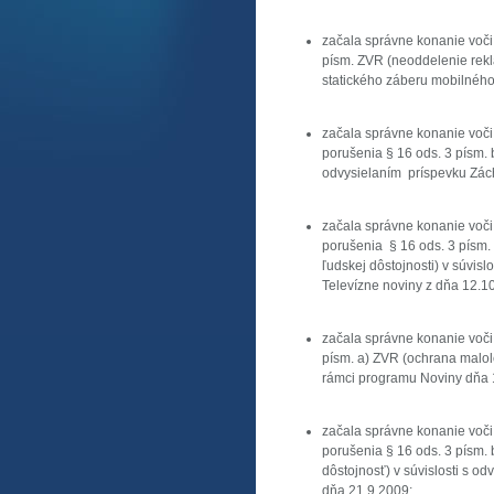
začala správne konanie voči
písm. ZVR (neoddelenie rekl
statického záberu mobilnéh
začala správne konanie voči
porušenia § 16 ods. 3 písm. b
odvysielaním príspevku Zác
začala správne konanie voči
porušenia § 16 ods. 3 písm. 
ľudskej dôstojnosti) v súvi
Televízne noviny z dňa 12.1
začala správne konanie voči
písm. a) ZVR (ochrana malole
rámci programu Noviny dňa
začala správne konanie voči
porušenia § 16 ods. 3 písm. b
dôstojnosť) v súvislosti s o
dňa 21.9.2009;