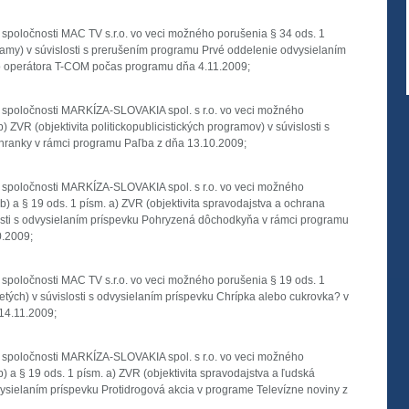
 spoločnosti MAC TV s.r.o. vo veci možného porušenia § 34 ods. 1
amy) v súvislosti s prerušením programu Prvé oddelenie odvysielaním
o operátora T-COM počas programu dňa 4.11.2009;
 spoločnosti MARKÍZA-SLOVAKIA spol. s r.o. vo veci možného
) ZVR (objektivita politickopublicistických programov) v súvislosti s
hranky v rámci programu Paľba z dňa 13.10.2009;
 spoločnosti MARKÍZA-SLOVAKIA spol. s r.o. vo veci možného
b) a § 19 ods. 1 písm. a) ZVR (objektivita spravodajstva a ochrana
slosti s odvysielaním príspevku Pohryzená dôchodkyňa v rámci programu
0.2009;
 spoločnosti MAC TV s.r.o. vo veci možného porušenia § 19 ods. 1
tých) v súvislosti s odvysielaním príspevku Chrípka alebo cukrovka? v
 14.11.2009;
 spoločnosti MARKÍZA-SLOVAKIA spol. s r.o. vo veci možného
) a § 19 ods. 1 písm. a) ZVR (objektivita spravodajstva a ľudská
dvysielaním príspevku Protidrogová akcia v programe Televízne noviny z