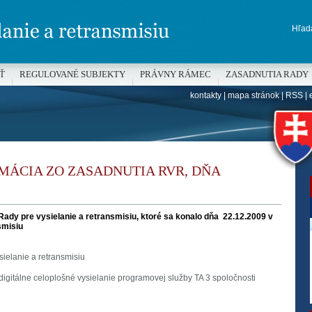
Hľada
Ť
REGULOVANÉ SUBJEKTY
PRÁVNY RÁMEC
ZASADNUTIA RADY
kontakty
|
mapa stránok
|
RSS
|
H
MÁCIA ZO ZASADNUTIA RVR, DŇA
Rady pre vysielanie a retransmisiu, ktoré sa konalo dňa 22.12.2009 v
smisiu
ielanie a retransmisiu
 digitálne celoplošné vysielanie programovej služby TA 3 spoločnosti