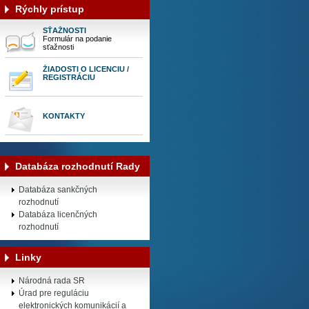
Rýchly prístup
SŤAŽNOSTI
Formulár na podanie
sťažnosti
ŽIADOSTI O LICENCIU /
REGISTRÁCIU
KONTAKTY
Databáza rozhodnutí Rady
Databáza sankčných
rozhodnutí
Databáza licenčných
rozhodnutí
Linky
Národná rada SR
Úrad pre reguláciu
elektronických komunikácií a