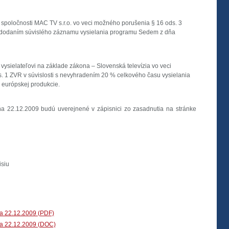
 spoločnosti MAC TV s.r.o. vo veci možného porušenia § 16 ods. 3
 nedodaním súvislého záznamu vysielania programu Sedem z dňa
vysielateľovi na základe zákona – Slovenská televízia vo veci
 1 ZVR v súvislosti s nevyhradením 20 % celkového času vysielania
j európskej produkcie.
ňa 22.12.2009 budú uverejnené v zápisnici zo zasadnutia na stránke
isiu
ia 22.12.2009 (PDF)
ia 22.12.2009 (DOC)