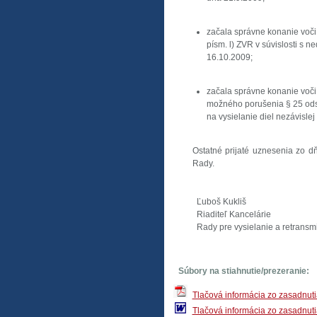
začala správne konanie voči
písm. l) ZVR v súvislosti s
16.10.2009;
začala správne konanie voči 
možného porušenia § 25 ods.
na vysielanie diel nezávisle
Ostatné prijaté uznesenia zo d
Rady.
Ľuboš Kukliš
Riaditeľ Kancelárie
Rady pre vysielanie a retransm
Súbory na stiahnutie/prezeranie:
Tlačová informácia zo zasadnut
Tlačová informácia zo zasadnut