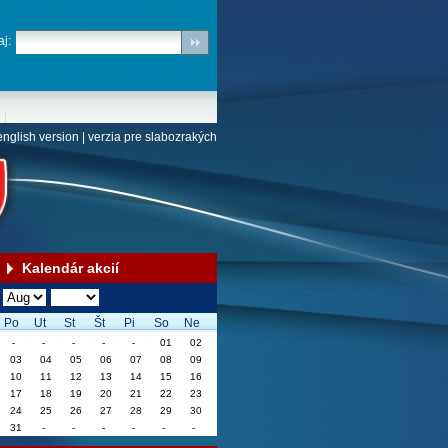
j:
english version
|
verzia pre slabozrakých
Kalendár akcií
Po
Ut
St
Št
Pi
So
Ne