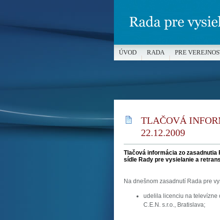
ÚVOD
RADA
PRE VEREJNOS
MÉDIÁ A OCHRANA MALOLETÝC
TLAČOVÁ INFOR
22.12.2009
Tlačová informácia zo zasadnutia 
sídle Rady pre vysielanie a retran
Na dnešnom zasadnutí Rada pre vys
udelila licenciu na televízne
C.E.N. s.r.o., Bratislava;