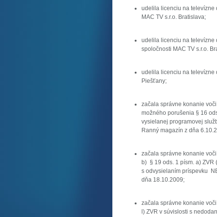
udelila licenciu na televízn
MAC TV s.r.o. Bratislava;
udelila licenciu na televízn
spoločnosti MAC TV s.r.o. Bra
udelila licenciu na televízne
Piešťany;
začala správne konanie voči 
možného porušenia § 16 ods. 
vysielanej programovej služb
Ranný magazín z dňa 6.10.2
začala správne konanie voči 
b) § 19 ods. 1 písm. a) ZVR (
s odvysielaním príspevku NB
dňa 18.10.2009;
začala správne konanie voči
l) ZVR v súvislosti s nedoda