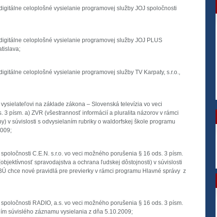
e digitálne celoplošné vysielanie programovej služby JOJ spoločnosti
e digitálne celoplošné vysielanie programovej služby JOJ PLUS
tislava;
 digitálne celoplošné vysielanie programovej služby TV Karpaty, s.r.o.,
vysielateľovi na základe zákona – Slovenská televízia vo veci
3 písm. a) ZVR (všestrannosť informácií a pluralita názorov v rámci
y) v súvislosti s odvysielaním rubriky o waldorfskej škole programu
009;
spoločnosti C.E.N. s.r.o. vo veci možného porušenia § 16 ods. 3 písm.
objektívnosť spravodajstva a ochrana ľudskej dôstojnosti) v súvislosti
Ú chce nové pravidlá pre previerky v rámci programu Hlavné správy z
 spoločnosti RADIO, a.s. vo veci možného porušenia § 16 ods. 3 písm.
ním súvislého záznamu vysielania z dňa 5.10.2009;