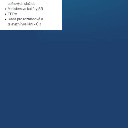
poštových služieb
Ministerstvo kultúry SR
EPRA
Rada pro rozhlasové a
televizní vysílání - ČR