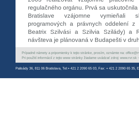
regulačného orgánu. Prvá sa uskutočnila
Bratislave vzájomne vymieňali sk
programových a právnych oddelení z 
Beatrix Szilvási a Szilvia Szilády) a
návšteva je plánovaná v Budapešti v druh
Prípadné námety a pripomienky k tejto stránke, prosím, oznámte na: office@rvr.
Pri použití informácií z tejto www stránky žiadame uvádzať zdroj: www.rvr.sk -
Palisády 36, 811 06 Bratislava, Tel:+ 421 2 2090 65 03, Fax: + 421 2 2090 65 35, E