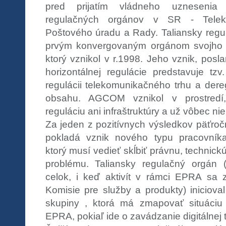
pred prijatím vládneho uzneseni
regulačných orgánov v SR - Telek
Poštového úradu a Rady. Taliansky reg
prvým konvergovaným orgánom svojho 
ktorý vznikol v r.1998. Jeho vznik, posl
horizontálnej regulácie predstavuje tz
regulácii telekomunikačného trhu a dere
obsahu. AGCOM vznikol v prostredí, 
reguláciu ani infraštruktúry a už vôbec ni
Za jeden z pozitívnych výsledkov päťro
pokladá vznik nového typu pracovník
ktorý musí vedieť skĺbiť právnu, technick
problému. Taliansky regulačný orgán
celok, i keď aktivít v rámci EPRA sa 
Komisie pre služby a produkty) inicioval
skupiny , ktorá má zmapovať situáciu 
EPRA, pokiaľ ide o zavádzanie digitálnej te