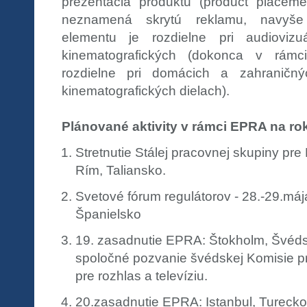
prezentácia produktu (product placem
neznamená skrytú reklamu, navyše
elementu je rozdielne pri audiovizu
kinematografických (dokonca v rámci
rozdielne pri domácich a zahraničný
kinematografických dielach).
Plánované aktivity v rámci EPRA na ro
Stretnutie Stálej pracovnej skupiny pre
Rím, Taliansko.
Svetové fórum regulátorov - 28.-29.máj
Španielsko
19. zasadnutie EPRA: Štokholm, Švéds
spoločné pozvanie švédskej Komisie pr
pre rozhlas a televíziu.
20.zasadnutie EPRA: Istanbul, Turecko