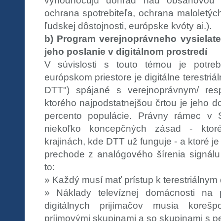
vyhodnocujú dohľad nad obsahovou 
ochrana spotrebiteľa, ochrana maloletýc
ľudskej dôstojnosti, európske kvóty ai.).
b) Program verejnoprávneho vysielateľ
jeho poslanie v digitálnom prostredí
V súvislosti s touto témou je potre
európskom priestore je digitálne terestriál
DTT") spájané s verejnoprávnym/ resp
ktorého najpodstatnejšou črtou je jeho d
percento populácie. Právny rámec v 
niekoľko koncepčných zásad - ktor
krajinách, kde DTT už funguje - a ktoré j
prechode z analógového šírenia signálu 
to:
» Každý musí mať prístup k terestriálnym
» Náklady televíznej domácnosti na 
digitálnych prijímačov musia korešp
príjmovými skupinami a so skupinami s p