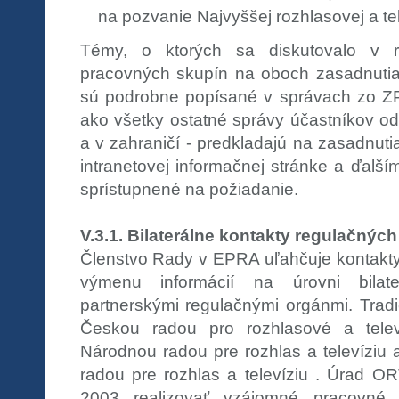
na pozvanie Najvyššej rozhlasovej a tel
Témy, o ktorých sa diskutovalo v 
pracovných skupín na oboch zasadnuti
sú podrobne popísané v správach zo ZP
ako všetky ostatné správy účastníkov o
a v zahraničí - predkladajú na zasadnuti
intranetovej informačnej stránke a ďal
sprístupnené na požiadanie.
V.3.1. Bilaterálne kontakty regulačnýc
Členstvo Rady v EPRA uľahčuje kontakt
výmenu informácií na úrovni bilat
partnerskými regulačnými orgánmi. Trad
Českou radou pro rozhlasové a televi
Národnou radou pre rozhlas a televízi
radou pre rozhlas a televíziu . Úrad O
2003 realizovať vzájomné pracovné 