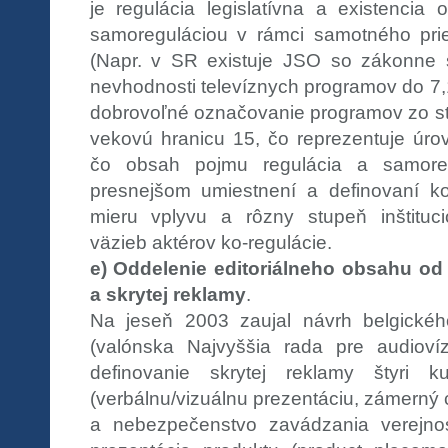
je regulácia legislatívna a existencia
samoreguláciou v rámci samotného prie
(Napr. v SR existuje JSO so zákonne 
nevhodnosti televíznych programov do 7,
dobrovoľné označovanie programov zo str
vekovú hranicu 15, čo reprezentuje úrov
čo obsah pojmu regulácia a samore
presnejšom umiestnení a definovaní ko
mieru vplyvu a rôzny stupeň inštituci
väzieb aktérov ko-regulácie.
e) Oddelenie editoriálneho obsahu o
a skrytej reklamy
.
Na jeseň 2003 zaujal návrh belgické
(valónska Najvyššia rada pre audiovíz
definovanie skrytej reklamy štyri k
(verbálnu/vizuálnu prezentáciu, zámerný 
a nebezpečenstvo zavádzania verejnos