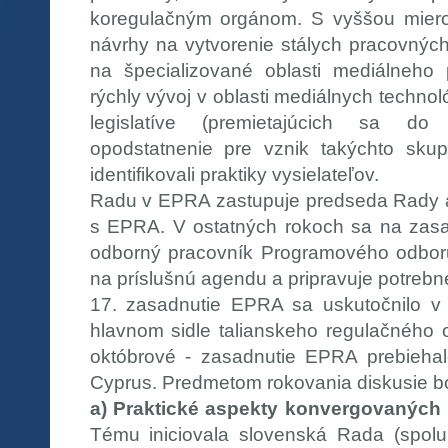
koregulačným orgánom. S vyššou mierou
návrhy na vytvorenie stálych pracovných
na špecializované oblasti mediálneho 
rýchly vývoj v oblasti mediálnych techno
legislatíve (premietajúcich sa do 
opodstatnenie pre vznik takýchto skupí
identifikovali praktiky vysielateľov.
Radu v EPRA zastupuje predseda Rady a
s EPRA. V ostatných rokoch sa na zasa
odborný pracovník Programového odboru,
na príslušnú agendu a pripravuje potrebn
17. zasadnutie EPRA sa uskutočnilo v 
hlavnom sidle talianskeho regulačného
októbrové - zasadnutie EPRA prebiehal
Cyprus. Predmetom rokovania diskusie bol
a) Praktické aspekty konvergovaných
Tému iniciovala slovenská Rada (spol