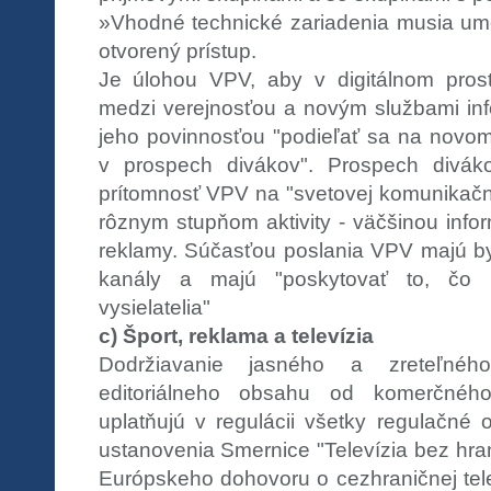
»Vhodné technické zariadenia musia umo
otvorený prístup.
Je úlohou VPV, aby v digitálnom prost
medzi verejnosťou a novým službami inf
jeho povinnosťou "podieľať sa na novom
v prospech divákov". Prospech divák
prítomnosť VPV na "svetovej komunikačnej
rôznym stupňom aktivity - väčšinou info
reklamy. Súčasťou poslania VPV majú byť
kanály a majú "poskytovať to, čo 
vysielatelia"
c) Šport, reklama a televízia
Dodržiavanie jasného a zreteľného
editoriálneho obsahu od komerčného
uplatňujú v regulácii všetky regulačné 
ustanovenia Smernice "Televízia bez hran
Európskeho dohovoru o cezhraničnej telev