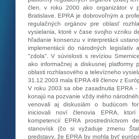
člen, v roku 2000 ako organizátor v p
Bratislave. EPRA je dobrovoľným a pro
regulačných orgánov pre oblasť rozhl
vysielania, ktoré v čase svojho vzniku d
hľadanie konsenzu v interpretácii ustan
implementácii do národných legislatív a
"zdola". V súvislosti s revíziou Smer
ako informačnej a diskusnej platformy 
oblasti rozhlasového a televízneho vysie
31.12.2003 mala EPRA 49 členov z Európy
V roku 2003 sa obe zasadnutia EPRA - k
konajú na pozvanie vždy iného národnéh
venovali aj diskusiám o budúcom fo
iniciovali noví členovia EPRA, ktorí 
kompetencií EPRA prostredníctvom de
stanovísk (čo si vyžaduje zmenu Štat
predstavy, že EPRA by mohla byť európ