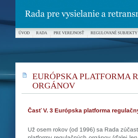
ÚVOD
RADA
PRE VEREJNOSŤ
REGULOVANÉ SUBJEKTY
MÉDIÁ A OCHRANA MALOLETÝCH
EURÓPSKA PLATFORMA 
ORGÁNOV
Časť V. 3 Európska platforma regulač
Už osem rokov (od 1996) sa Rada zúčastň
platformy regulačných orgánov (ďalej len