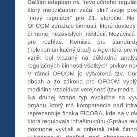
Ďalším adeptom na "revolučného regulát
ktorý medzičasom začal plniť svoje pos
"nový regulátor" pre 21. storočie. 
OFCOM združuje činnosti, ktoré dovtedy 
či menej nezávislých inštitúcií: Nezávislá
pre rozhlas, Komisia pre štandard
(Telekomunikačný úrad) a Agentúra pre r
vznik bol viazaný na dôkladnú analýzu
regulačných činností všetkých prvkov nov
V rámci OFCOM je vytvorená tzv. Con
obsah a zo zákona pre OFCOM vyplýv
mediálne vzdelávať verejnosť (tzv.media li
Na druhej strane typ evolučne sa vyv
orgánu, ktorý má kompetencie nad infr
reprezentuje fínska FICORA, kde sa v rám
ktorá regulovala infraštruktúru (Správa te
postupne vyvíjali a priberali také činno