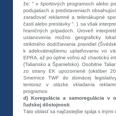
že: " v športových programoch alebo p
podujatiach a predstaveniach obsahujúc
zaraďovať reklamné a telenákupné spot
časti alebo prestávky ". ). sa však interpr
hraničných prípadoch. Úroveň interpret
ustanovenia možno geograficky lokal
striktného dodržiavania pravidiel (Švéds
k adekvátnejšiemu uplatňovaniu vo väč
EPRA, až po úplne voľnú až chaotickú int
(Taliansko a Španielsko). Osobitne Talia
zo strany EK upozornené (október 20
Smernice TWF do domácej legislatívy
tentoraz v otázke vkladania reklam
programov.
d) Koregulácia a samoregulácia v 
ľudskej dôstojnosti
.
Táto oblasť sa najčastejšie spája s inými