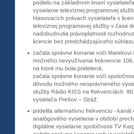
podielu na základnom imaní vysielateľa
vysielanie televíznej programovej služ
hlasovacích právach vysielateľa s licen
televíznej programovej služby v čase 
nadobudnutia právoplatnosti rozhodnuti
licencie bez predchádzajúceho súhlas
začala správne konanie voči Marekovi 
možného nevyužívania frekvencie 106,
na ktoré mu bola pridelená;
začala správne konanie voči spoločnost
dôvodu možného neoprávneného vysie
služby Rádio KISS na frekvenciách 90
vysielača Prešov – Stráž;
pridelila alternatívnu frekvenciu - kanál
analógového vysielania v období prec
digitálne vysielanie spoločnosti TV Karpa