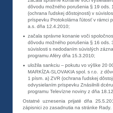
začala správne konanie voči vysielateľ
dôvodu možného porušenia § 19 ods. 
(ochrana ľudskej dôstojnosti) v súvislos
príspevku Protokolárna ľútosť v rámci
a.s. dňa 12.4.2010;
začala správne konanie voči spoločnost
dôvodu možného porušenia § 16 ods. 3
súvislosti s nedodaním súvislých zázn
programu Aféry dňa 15.3.2010;
uložila sankciu – pokutu vo výške 20 0
MARKÍZA-SLOVAKIA spol. s r.o. z dôv
1 písm. a) ZVR (ochrana ľudskej dôstojno
odvysielaním príspevku Znásilnili dcér
programu Televízne noviny z dňa 18.1
Ostatné uznesenia prijaté dňa 25.5.2
zápisnici zo zasadnutia na stránke Rady.