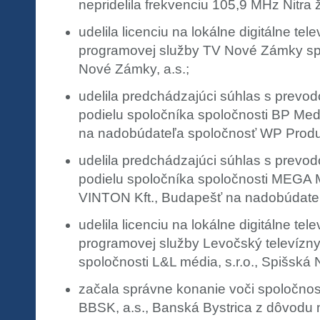
nepridelila frekvenciu 105,9 MHz Nitr
udelila licenciu na lokálne digitálne tel
programovej služby TV Nové Zámky sp
Nové Zámky, a.s.;
udelila predchádzajúci súhlas s pre
podielu spoločníka spoločnosti BP Medi
na nadobúdateľa spoločnosť WP Produc
udelila predchádzajúci súhlas s prev
podielu spoločníka spoločnosti MEGA 
VINTON Kft., Budapešť na nadobúdateľ
udelila licenciu na lokálne digitálne tel
programovej služby Levočský televízn
spoločnosti L&L média, s.r.o., Spišská
začala správne konanie voči spoločnos
BBSK, a.s., Banská Bystrica z dôvod