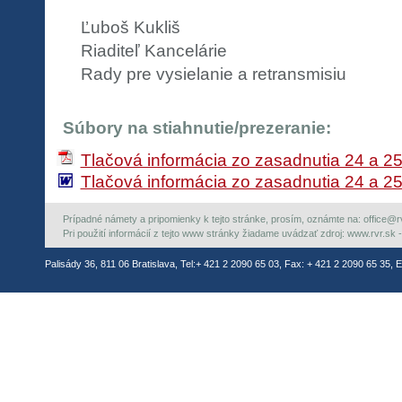
Ľuboš Kukliš
Riaditeľ Kancelárie
Rady pre vysielanie a retransmisiu
Súbory na stiahnutie/prezeranie:
Tlačová informácia zo zasadnutia 24 a 2
Tlačová informácia zo zasadnutia 24 a 2
Prípadné námety a pripomienky k tejto stránke, prosím, oznámte na: office@rvr.
Pri použití informácií z tejto www stránky žiadame uvádzať zdroj: www.rvr.sk -
Palisády 36, 811 06 Bratislava, Tel:+ 421 2 2090 65 03, Fax: + 421 2 2090 65 35, E