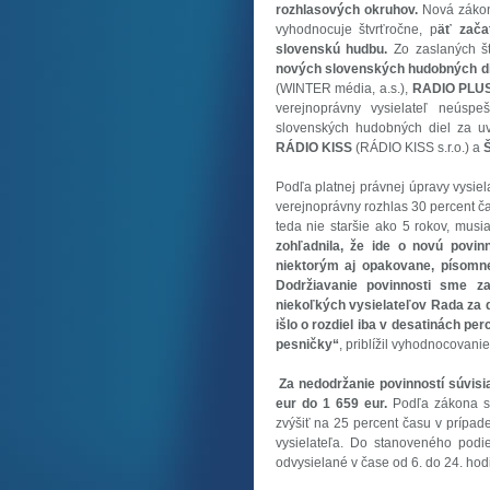
rozhlasových okruhov.
Nová zákonn
vyhodnocuje štvrťročne, p
äť zača
slovenskú hudbu.
Zo zaslaných št
nových slovenských hudobných di
(WINTER média, a.s.),
RADIO PLU
verejnoprávny vysielateľ neúsp
slovenských hudobných diel za 
RÁDIO KISS
(RÁDIO KISS s.r.o.) a
Š
Podľa platnej právnej úpravy vysiel
verejnoprávny rozhlas 30 percent č
teda nie staršie ako 5 rokov, musi
zohľadnila, že ide o novú povin
niektorým aj opakovane, písomne 
Dodržiavanie povinnosti sme za
niekoľkých vysielateľov Rada za d
išlo o rozdiel iba v desatinách p
pesničky“
, priblížil vyhodnocovani
Za nedodržanie povinností súvisi
eur do 1 659 eur.
Podľa zákona sa
zvýšiť na 25 percent času v prípad
vysielateľa. Do stanoveného podi
odvysielané v čase od 6. do 24. hod