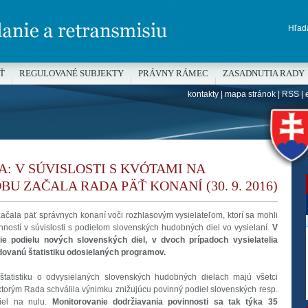
Hľada
Ť
REGULOVANÉ SUBJEKTY
PRÁVNY RÁMEC
ZASADNUTIA RADY
kontakty
|
mapa stránok
|
RSS
|
H
: V SÚVISLOSTI S KVÓTAMI NA
U ZAČALA RADA PÄŤ KONANÍ (30. 9. 2016)
ačala päť správnych konaní voči rozhlasovým vysielateľom, ktorí sa mohli
ností v súvislosti s podielom slovenských hudobných diel vo vysielaní.
V
ie podielu nových slovenských diel, v dvoch prípadoch vysielatelia
žadovanú štatistiku odosielaných programov.
štatistiku o odvysielaných slovenských hudobných dielach majú všetci
, ktorým Rada schválila výnimku znižujúcu povinný podiel slovenských resp.
iel na nulu.
Monitorovanie dodržiavania povinnosti sa tak týka 35