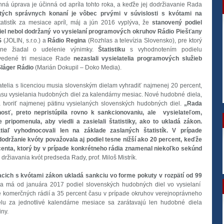
á úprava je účinná od apríla tohto roka, a keďže jej dodržiavanie Rada
tých správnych konaní je vôbec prvými v súvislosti s kvótami na
atistík za mesiace apríl, máj a jún 2016 vyplýva, že
stanovený podiel
el nebol dodržaný vo vysielaní programových okruhov Rádio Piešťany
S
(JOLIN, s.r.o.) a
Rádio Regina
(Rozhlas a televízia Slovensko), pre ktorý
ešne žiadal o udelenie výnimky.
Štatistiku
s vyhodnotením podielu
uvedené tri mesiace Rade
nezaslali vysielatelia programových služieb
láger Rádio
(Marián Dokupil – Doko Media).
atelia s licenciou musia slovenským dielam vyhradiť najmenej 20 percent,
asu vysielania hudobných diel za kalendárny mesiac. Nové hudobné diela,
a tvoriť najmenej pätinu vysielaných slovenských hudobných diel.
„Rada
nosť, preto nepristúpila rovno k sankcionovaniu, ale vysielateľom,
pripomenula, aby viedli a zasielali štatistiky, ako to ukladá zákon.
tiaľ vyhodnocovali len na základe zaslaných štatistík. V prípade
održanie kvóty považovala aj podiel tesne nižší ako 20 percent, keďže
ercenta, ktorý by v prípade konkrétneho rádia znamenal niekoľko sekúnd
e držiavania kvót predseda Rady, prof. Miloš Mistrík.
acich s kvótami zákon ukladá sankciu vo forme pokuty v rozpätí od 99
 má od januára 2017 podiel slovenských hudobných diel vo vysielaní
e komerčných rádií a 35 percent času v prípade okruhov verejnoprávneho
elu za jednotlivé kalendárne mesiace sa zarátavajú len hudobné diela
iny.