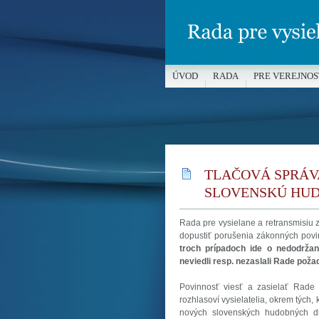
ÚVOD
RADA
PRE VEREJNOS
MÉDIÁ A OCHRANA MALOLETÝC
TLAČOVÁ SPRÁVA
SLOVENSKÚ HUDB
Rada pre vysielane a retransmisiu z
dopustiť porušenia zákonných povin
troch prípadoch ide o nedodržan
neviedli resp. nezaslali Rade po
Povinnosť viesť a zasielať Rade 
rozhlasoví vysielatelia, okrem tých
nových slovenských hudobných d