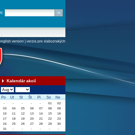
j:
english version
|
verzia pre slabozrakých
Kalendár akcií
Po
Ut
St
Št
Pi
So
Ne