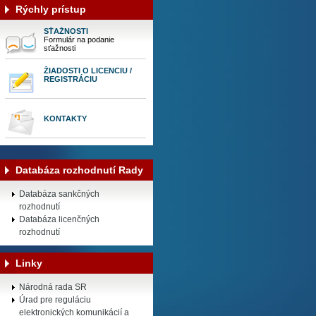
Rýchly prístup
SŤAŽNOSTI
Formulár na podanie
sťažnosti
ŽIADOSTI O LICENCIU /
REGISTRÁCIU
KONTAKTY
Databáza rozhodnutí Rady
Databáza sankčných
rozhodnutí
Databáza licenčných
rozhodnutí
Linky
Národná rada SR
Úrad pre reguláciu
elektronických komunikácií a