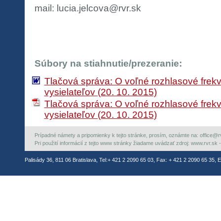
mail: lucia.jelcova@rvr.sk
Súbory na stiahnutie/prezeranie:
Tlačová správa: O voľné rozhlasové fre
vysielateľov (20. 10. 2015)
Tlačová správa: O voľné rozhlasové fre
vysielateľov (20. 10. 2015)
Prípadné námety a pripomienky k tejto stránke, prosím, oznámte na: office@rvr.
Pri použití informácií z tejto www stránky žiadame uvádzať zdroj: www.rvr.sk -
Palisády 36, 811 06 Bratislava, Tel:+ 421 2 2090 65 03, Fax: + 421 2 2090 65 35, E