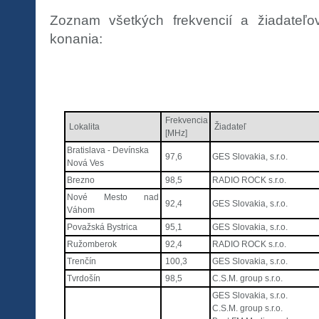
Zoznam všetkých frekvencií a žiadateľ
konania:
Frekvencia
Lokalita
Žiadateľ
[MHz]
Bratislava - Devínska
97,6
GES Slovakia, s.r.o.
Nová Ves
Brezno
98,5
RADIO ROCK s.r.o.
Nové Mesto nad
92,4
GES Slovakia, s.r.o.
Váhom
Považská Bystrica
95,1
GES Slovakia, s.r.o.
Ružomberok
92,4
RADIO ROCK s.r.o.
Trenčín
100,3
GES Slovakia, s.r.o.
Tvrdošín
98,5
C.S.M. group s.r.o.
GES Slovakia, s.r.o.
C.S.M. group s.r.o.