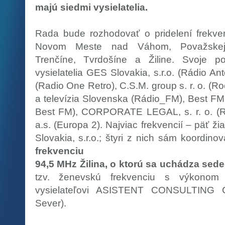
majú siedmi vysielatelia.
Rada bude rozhodovať o pridelení frekvenc
Novom Meste nad Váhom, Považskej B
Trenčíne, Tvrdošíne a Žiline. Svoje pok
vysielatelia GES Slovakia, s.r.o. (Rádio A
(Radio One Retro), C.S.M. group s. r. o. (R
a televízia Slovenska (Rádio_FM), Best FM 
Best FM), CORPORATE LEGAL, s. r. o. (
a.s. (Europa 2). Najviac frekvencií – päť ži
Slovakia, s.r.o.; štyri z nich sám koordinov
frekvenciu
94,5 MHz Žilina, o ktorú sa uchádza sede
tzv. ženevskú frekvenciu s výkono
vysielateľovi ASISTENT CONSULTING C
Sever).