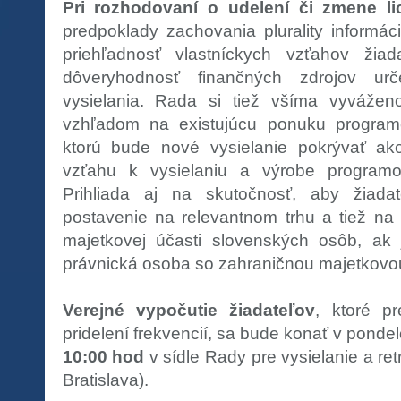
Pri rozhodovaní o udelení či zmene l
predpoklady zachovania plurality informác
priehľadnosť vlastníckych vzťahov žia
dôveryhodnosť finančných zdrojov ur
vysielania. Rada si tiež všíma vyvážen
vzhľadom na existujúcu ponuku programov
ktorú bude nové vysielanie pokrývať ako
vzťahu k vysielaniu a výrobe program
Prihliada aj na skutočnosť, aby žiada
postavenie na relevantnom trhu a tiež na
majetkovej účasti slovenských osôb, ak 
právnická osoba so zahraničnou majetkovo
Verejné vypočutie žiadateľov
, ktoré p
pridelení frekvencií, sa bude konať v ponde
10:00 hod
v sídle Rady pre vysielanie a re
Bratislava).