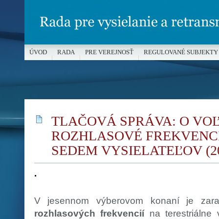
ÚVOD
RADA
PRE VEREJNOSŤ
REGULOVANÉ SUBJEKTY
MÉDIÁ A OCHRANA MALOLETÝCH
TLAČOVÁ SPRÁVA: O VO
ROZHLASOVÉ FREKVENC
SEDEM VYSIELATEĽOV (20.
.
V jesennom výberovom konaní je za
rozhlasových frekvencií
na terestriálne 