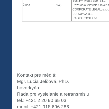
Best FM Media spol. s r.o.
Žilina
94,5
Rozhlas a televízia Sloven
CORPORATE LEGAL, s. r. o
EUROPA 2, a.s.
RADIO ROCK s.r.o.
Kontakt pre médiá:
Mgr. Lucia Jelčová, PhD.
hovorkyňa
Rada pre vysielanie a retransmisiu
tel.: +421 2 20 90 65 03
mobil: +421 918 696 286