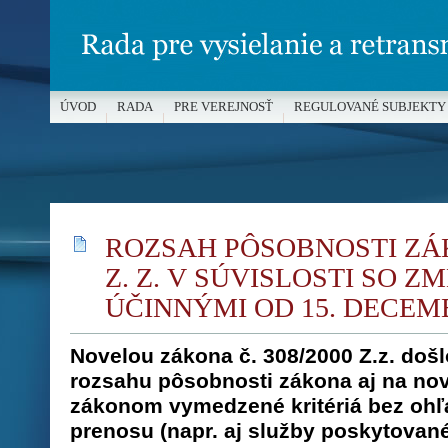
ÚVOD
RADA
PRE VEREJNOSŤ
REGULOVANÉ SUBJEKTY
MÉDIÁ A OCHRANA MALOLETÝCH
ROZSAH PÔSOBNOSTI ZÁKO
Z. Z. V SÚVISLOSTI SO 
ÚČINNÝMI OD 15. DECEM
Novelou zákona č. 308/2000 Z.z. došl
rozsahu pôsobnosti zákona aj na nov
zákonom vymedzené kritériá bez ohľ
prenosu (napr. aj služby poskytovan