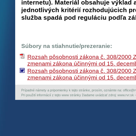
internetu). Materiál obsahuje výklad 
jednotlivých kritérií rozhodujúcich p
služba spadá pod reguláciu podľa zák
Súbory na stiahnutie/prezeranie:
Rozsah pôsobnosti zákona č. 308/2000 Z. 
zmenami zákona účinnými od 15. decem
Rozsah pôsobnosti zákona č. 308/2000 Z. 
zmenami zákona účinnými od 15. decem
Prípadné námety a pripomienky k tejto stránke, prosím, oznámte na: office@rvr.
Pri použití informácií z tejto www stránky žiadame uvádzať zdroj: www.rvr.sk -