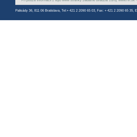
Pri použití informácií z tejto www stránky žiadame uvádzať zdroj: www.rvr.sk -
Palisády 36, 811 06 Bratislava, Tel:+ 421 2 2090 65 03, Fax: + 421 2 2090 65 35, E