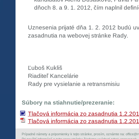
dňoch 8. a 9. 1. 2012, čím naplnil definí
Uznesenia prijaté dňa 1. 2. 2012 budú uv
zasadnutia na webovej stránke Rady.
Ľuboš Kukliš
Riaditeľ Kancelárie
Rady pre vysielanie a retransmisiu
Súbory na stiahnutie/prezeranie:
Tlačová informácia zo zasadnutia 1.2.20
Tlačová informácia zo zasadnutia 1.2.20
Prípadné námety a pripomienky k tejto stránke, prosím, oznámte na: office@rvr.