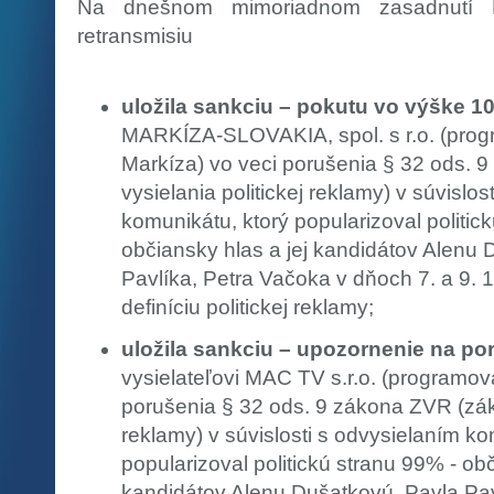
Na dnešnom mimoriadnom zasadnutí R
retransmisiu
uložila sankciu – pokutu vo výške 1
MARKÍZA-SLOVAKIA, spol. s r.o. (pro
Markíza) vo veci porušenia § 32 ods. 
vysielania politickej reklamy) v súvislos
komunikátu, ktorý popularizoval politic
občiansky hlas a jej kandidátov Alenu 
Pavlíka, Petra Vačoka v dňoch 7. a 9. 1
definíciu politickej reklamy;
uložila sankciu – upozornenie na po
vysielateľovi MAC TV s.r.o. (programov
porušenia § 32 ods. 9 zákona ZVR (záka
reklamy) v súvislosti s odvysielaním ko
popularizoval politickú stranu 99% - obč
kandidátov Alenu Dušatkovú, Pavla Pav