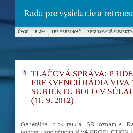
ÚVOD
RADA
PRE VEREJNOSŤ
REGULOVANÉ SUBJEKTY
MÉDIÁ A OCHRANA MALOLETÝCH
TLAČOVÁ SPRÁVA: PRIDE
FREKVENCIÍ RÁDIA VIVA
SUBJEKTU BOLO V SÚLA
(11. 9. 2012)
Generálna prokuratúra SR oznámila R
podnetu spoločnosti VIVA PRODUCTION H