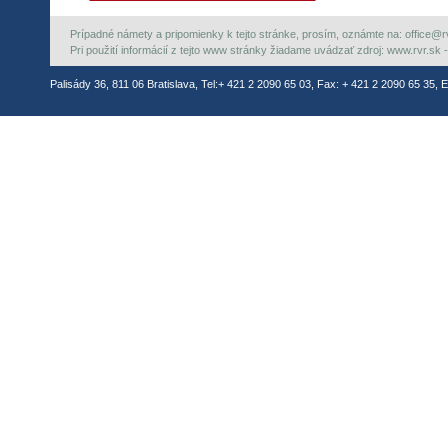
Prípadné námety a pripomienky k tejto stránke, prosím, oznámte na: office@rvr.
Pri použití informácií z tejto www stránky žiadame uvádzať zdroj: www.rvr.sk -
Palisády 36, 811 06 Bratislava, Tel:+ 421 2 2090 65 03, Fax: + 421 2 2090 65 35, E