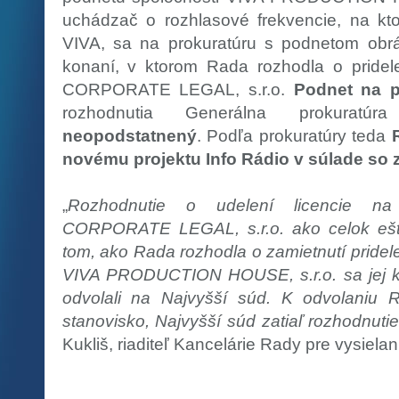
uchádzač o rozhlasové frekvencie, na kt
VIVA, sa na prokuratúru s podnetom obrá
konaní, v ktorom Rada rozhodla o pridelen
CORPORATE LEGAL, s.r.o.
Podnet na p
rozhodnutia Generálna prokurat
neopodstatnený
. Podľa prokuratúry teda
novému projektu Info Rádio v súlade so
„
Rozhodnutie o udelení licencie na v
CORPORATE LEGAL, s.r.o. ako celok ešte
tom, ako Rada rozhodla o zamietnutí pridele
VIVA PRODUCTION HOUSE, s.r.o. sa jej ko
odvolali na Najvyšší súd. K odvolaniu 
stanovisko, Najvyšší súd zatiaľ rozhodnuti
Kukliš, riaditeľ Kancelárie Rady pre vysiela