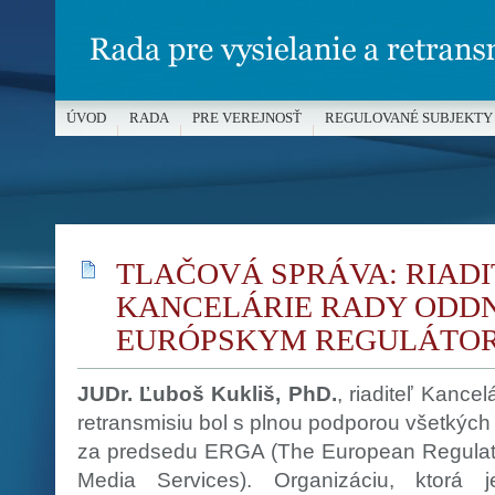
ÚVOD
RADA
PRE VEREJNOSŤ
REGULOVANÉ SUBJEKTY
MÉDIÁ A OCHRANA MALOLETÝCH
TLAČOVÁ SPRÁVA: RIADI
KANCELÁRIE RADY ODD
EURÓPSKYM REGULÁTOROM
JUDr. Ľuboš Kukliš, PhD.
, riaditeľ Kance
retransmisiu bol s plnou podporou všetkých 
za predsedu ERGA (The European Regulato
Media Services). Organizáciu, ktorá