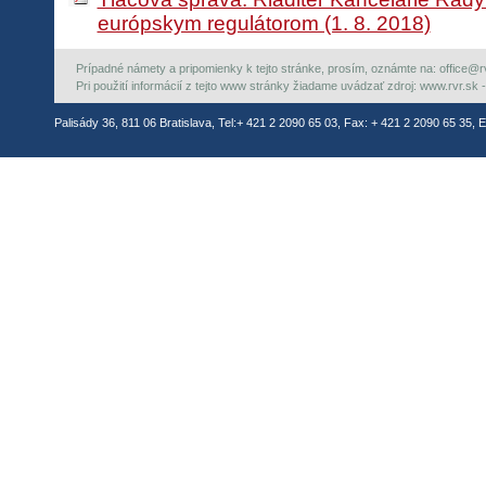
európskym regulátorom (1. 8. 2018)
Prípadné námety a pripomienky k tejto stránke, prosím, oznámte na: office@rvr.
Pri použití informácií z tejto www stránky žiadame uvádzať zdroj: www.rvr.sk -
Palisády 36, 811 06 Bratislava, Tel:+ 421 2 2090 65 03, Fax: + 421 2 2090 65 35, E