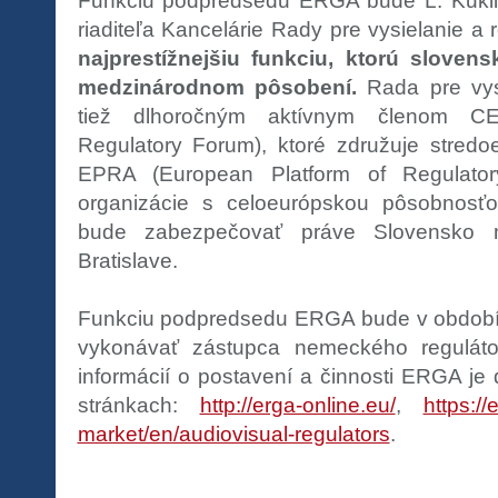
Funkciu podpredsedu ERGA bude Ľ. Kukliš
riaditeľa Kancelárie Rady pre vysielanie a 
najprestížnejšiu funkciu, ktorú slovens
medzinárodnom pôsobení.
Rada pre vysi
tiež dlhoročným aktívnym členom CE
Regulatory Forum), ktoré združuje stredo
EPRA (European Platform of Regulatory
organizácie s celoeurópskou pôsobnosťou
bude zabezpečovať práve Slovensko 
Bratislave.
Funkciu podpredsedu ERGA bude v období 
vykonávať zástupca nemeckého reguláto
informácií o postavení a činnosti ERGA j
stránkach:
http://erga-online.eu/
,
https://
market/en/audiovisual-regulators
.