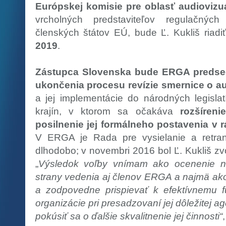
Európskej komisie pre oblasť audiovizu
vrcholných predstaviteľov regulačný
členských štátov EÚ, bude Ľ. Kukliš riad
2019
.
Zástupca Slovenska bude ERGA predse
ukončenia procesu revízie smernice o a
a jej implementácie do národných legislat
krajín, v ktorom sa očakáva
rozšíren
posilnenie jej formálneho postavenia v
V ERGA je Rada pre vysielanie a retra
dlhodobo; v novembri 2016 bol Ľ. Kukliš zv
„
Výsledok voľby vnímam ako ocenenie na
strany vedenia aj členov ERGA a najmä ako
a zodpovedne prispievať k efektívnemu fu
organizácie pri presadzovaní jej dôležitej age
pokúsiť sa o ďalšie skvalitnenie jej činnosti“