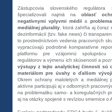
Zástupcovia slovenského reguláto
špecializovali najmä na
oblasť ochr
negatívnymi vplyvmi médií
a
problemat
mediálnej plurality
, ktorá zahŕňa aj čoraz 
dezinformácií (tzv. fake news) či transparen
to prostredníctvom vedenia pracovných skup
vypracúvajú podrobné komparatívne repo
platformu pre vzájomnú spoluprácu 
regulátorov a výmenu ich skúseností a pozn
výstupy z tejto analytickej činnosti 
materiálom pre úvahy o ďalšom vývoji
Okrem ochrany maloletých a mediálnej pl
aktívne participujú aj v odborných pracov
na problematiku samo- a koregulačných pr
aj na otázky spojené s revíziou smernice