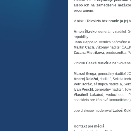
v tomto smere
neplánuje podnikať ž
alebo ich na zamedzenie nezáko
programom
.
V bloku
Televízia bez hraníc (a jej 
Anton Škreko
, generálny riaditeľ, 
republiky
Jana Cappello
, vedúca tlačového a
Martin Cach
, výkonný riaditeľ ČAE
Zuzana Mistríková
, producentka, Pu
v bloku
České televízie na Slovens
Marcel Grega
, generálny riaditeľ 
Andrej Doležal
, riaditeľ, Sekcia te
Petr Horák
, zástupca riaditeľa, Se
Ivan Peschl
, generálny riaditeľ, To
Vlastimil Lakatoš
, vedúci odd. IP
asociácia pre káblové komunikácie)
obe diskusie moderoval
Ľuboš Kukl
Kontakt pre médiá: