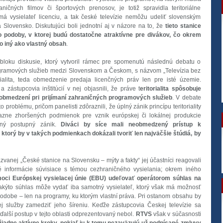
aničných filmov či športových prenosov, je totiž spravidla teritoriálne
 vysielateľ licenciu, a tak české televízie nemôžu udeliť slovenským
 Slovensko. Diskutujúci boli jednotní aj v názore na to, že
tieto stanice
 podoby, v ktorej budú dostatočne atraktívne pre divákov, čo okrem
o iný ako vlastný obsah
.
oku diskusie, ktorý vytvoril rámec pre spomenutú následnú debatu o
gramových služieb medzi Slovenskom a Českom, s názvom „Televízia bez
orialita, teda obmedzenie predaja licenčných práv len pre isté územie.
 a zástupcovia inštitúcií v nej objasnili, že práve t
eritorialita spôsobuje
 obmedzení pri prijímaní zahraničných programových služieb
. V debate
problému, pričom panelisti zdôraznili, že úplný zánik princípu teritoriality
razne zhoršených podmienok pre vznik európskej či lokálnej produkcie
žný postupný zánik.
Diváci by síce mali neobmedzený prístup k
torý by v takých podmienkach dokázali tvoriť len najväčšie štúdiá, by
zvanej „České stanice na Slovensku – mýty a fakty“ jej účastníci reagovali
 informácie súvisiace s témou cezhraničného vysielania; okrem iného
omoci Európskej vysielacej únie (EBU) udeľovať operátorom súhlas na
Takýto súhlas môže vydať iba samotný vysielateľ, ktorý však má možnosť
odobe – len na programy, ku ktorým vlastní práva. Pri ostanom obsahu by
j služby zamedziť jeho šíreniu. Keďže zástupcovia Českej televízie sa
 ďalší postup v tejto oblasti odprezentovaný nebol.
RTVS
však v súčasnosti