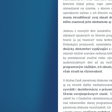
televízie získať práva, napr. zahr
obmedzené na územie, v ktorom má
operátorom súhlas s ich šírením na
musia skvalitňovať svoj obsah do
iného znamená jeho obohatenie aj 
Jednou z nosných tém úvodného bl
otázkach spojených so šírením pro
hraníc (a jej hranice)“ bola terit
Diskutujúci producenti, vysielatelia
divácky diskomfort vyplývajúci z
odzneli možné scenáre riešenia tohto 
by predstavoval značné riziko vý
audiovizuálnych diel až jej mo
programovým službám, ich obsah, k
však stratil na rôznorodosti
.
V druhej časti panelovej diskusie na
aj na mnohé ďalšie medializované
vyvrátili i dezinformáciu o práv
šírenie verejnoprávnych staníc
. 
udeliť ho v čiastočne obmedzenej p
mal retransmitor danej programove
panelovej diskusie nezúčastnili, ich