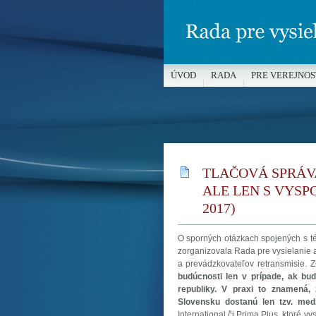
ÚVOD
RADA
PRE VEREJNOS
MÉDIÁ A OCHRANA MALOLETÝC
TLAČOVÁ SPRÁVA
ALE LEN S VYSP
2017)
O sporných otázkach spojených s té
zorganizovala Rada pre vysielanie a
a prevádzkovateľov retransmisie. Z
budúcnosti len v prípade, ak b
republiky. V praxi to znamená,
Slovensku dostanú len tzv. medz
International či Prima Plus, ktoré v