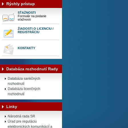
Rýchly prístup
SŤAŽNOSTI
Formulár na podanie
sťažnosti
ŽIADOSTI O LICENCIU /
REGISTRÁCIU
KONTAKTY
Databáza rozhodnutí Rady
Databáza sankčných
rozhodnutí
Databáza licenčných
rozhodnutí
Linky
Národná rada SR
Úrad pre reguláciu
elektronických komunikácií a