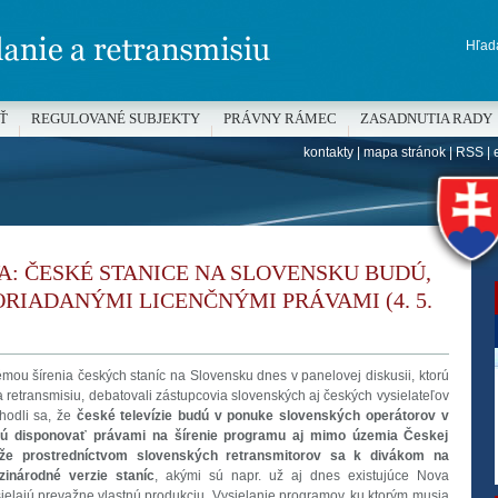
Hľada
Ť
REGULOVANÉ SUBJEKTY
PRÁVNY RÁMEC
ZASADNUTIA RADY
kontakty
|
mapa stránok
|
RSS
|
H
: ČESKÉ STANICE NA SLOVENSKU BUDÚ,
ORIADANÝMI LICENČNÝMI PRÁVAMI (4. 5.
mou šírenia českých staníc na Slovensku dnes v panelovej diskusii, ktorú
 retransmisiu, debatovali zástupcovia slovenských aj českých vysielateľov
hodli sa, že
české televízie budú v ponuke slovenských operátorov v
udú disponovať právami na šírenie programu aj mimo územia Českej
 že prostredníctvom slovenských retransmitorov sa k divákom na
inárodné verzie staníc
, akými sú napr. už aj dnes existujúce Nova
ysielajú prevažne vlastnú produkciu. Vysielanie programov, ku ktorým musia