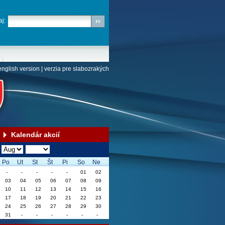
j:
english version
|
verzia pre slabozrakých
Kalendár akcií
Po
Ut
St
Št
Pi
So
Ne