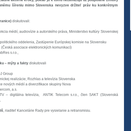
iadne aktívne kroky, pokiaľ ju k tomu nezaväzujú už podpísané zmluvy
nnému šíreniu mimo Slovenska nevyzve držiteľ práv ku konkrétnym
hranice)
diskutovali:
Sekcia médií, audiovízie a autorského práva, Ministerstvo kultúry Slovenskej
 politického oddelenia, Zastúpenie Európskej komisie na Slovensku
K (Česká asociace elektronických komunikací)
bRes s.r.o.,
ku – mýty a fakty
diskutovali
JOJ Group
chnickej realizácie, Rozhlas a televízia Slovenska
kce nových médií a diverzifikace skupiny Nova
wercom, a.s.
TV – digitálna televízia, ANTIK Telecom s.r.o., člen SAKT (Slovenská
,
iš
, riaditeľ Kancelárie Rady pre vysielanie a retransmisiu.