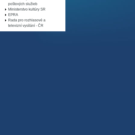
poštových služieb
Ministerstvo kultúry SR
EPRA
Rada pro rozhlasové a
televizní vysílání - ČR