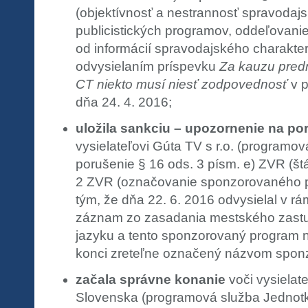
(objektívnosť a nestrannosť spravodajsk
publicistických programov, oddeľovani
od informácií spravodajského charakter
odvysielaním príspevku
Za kauzu pred
CT niekto musí niesť zodpovednosť
v 
dňa 24. 4. 2016;
uložila sankciu – upozornenie na po
vysielateľovi Gúta TV s r.o. (programo
porušenie § 16 ods. 3 písm. e) ZVR (štá
2 ZVR (označovanie sponzorovaného pr
tým, že dňa 22. 6. 2016 odvysielal v r
záznam zo zasadania mestského zastu
jazyku a tento sponzorovaný program n
konci zreteľne označený názvom spon
začala správne konanie
voči vysielate
Slovenska (programová služba Jednot