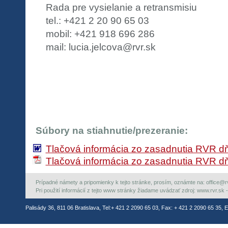
Rada pre vysielanie a retransmisiu
tel.: +421 2 20 90 65 03
mobil: +421 918 696 286
mail: lucia.jelcova@rvr.sk
Súbory na stiahnutie/prezeranie:
Tlačová informácia zo zasadnutia RVR dň
Tlačová informácia zo zasadnutia RVR dň
Prípadné námety a pripomienky k tejto stránke, prosím, oznámte na: office@rvr.
Pri použití informácií z tejto www stránky žiadame uvádzať zdroj: www.rvr.sk -
Palisády 36, 811 06 Bratislava, Tel:+ 421 2 2090 65 03, Fax: + 421 2 2090 65 35, E