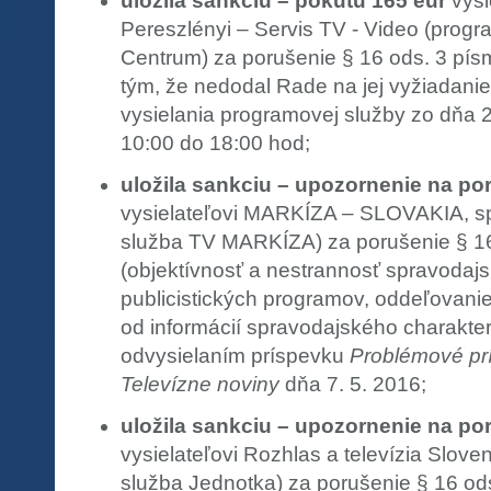
uložila sankciu – pokutu 165 eur
vysi
Pereszlényi – Servis TV - Video (progr
Centrum) za porušenie § 16 ods. 3 písm.
tým, že nedodal Rade na jej vyžiadani
vysielania programovej služby zo dňa 2
10:00 do 18:00 hod;
uložila sankciu – upozornenie na po
vysielateľovi MARKÍZA – SLOVAKIA, spo
služba TV MARKÍZA) za porušenie § 16
(objektívnosť a nestrannosť spravodajsk
publicistických programov, oddeľovani
od informácií spravodajského charakter
odvysielaním príspevku
Problémové prí
Televízne noviny
dňa 7. 5. 2016;
uložila sankciu – upozornenie na po
vysielateľovi Rozhlas a televízia Slov
služba Jednotka) za porušenie § 16 od