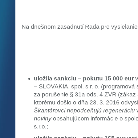
Na dnešnom zasadnutí Rada pre vysielanie 
uložila sankciu – pokutu 15 000 eur
v
– SLOVAKIA, spol. s r. o. (programov
za porušenie § 31a ods. 4 ZVR (zákaz s
ktorému došlo o dňa 23. 3. 2016 odvys
Škantárovci nepodceňujú regeneráciu
noviny
obsahujúcom informácie o spol
s.r.o.;