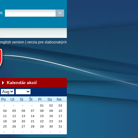
j:
english version
|
verzia pre slabozrakých
Kalendár akcií
Po
Ut
St
Št
Pi
So
Ne