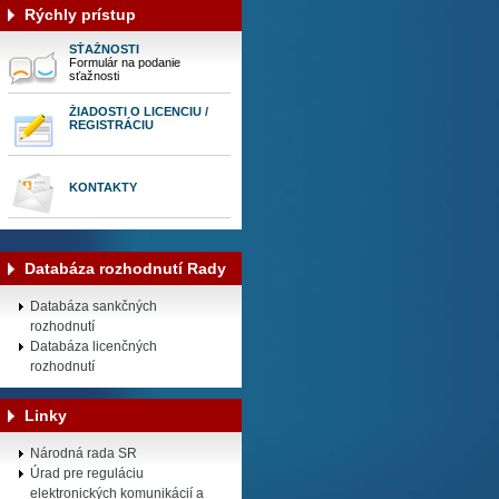
Rýchly prístup
SŤAŽNOSTI
Formulár na podanie
sťažnosti
ŽIADOSTI O LICENCIU /
REGISTRÁCIU
KONTAKTY
Databáza rozhodnutí Rady
Databáza sankčných
rozhodnutí
Databáza licenčných
rozhodnutí
Linky
Národná rada SR
Úrad pre reguláciu
elektronických komunikácií a