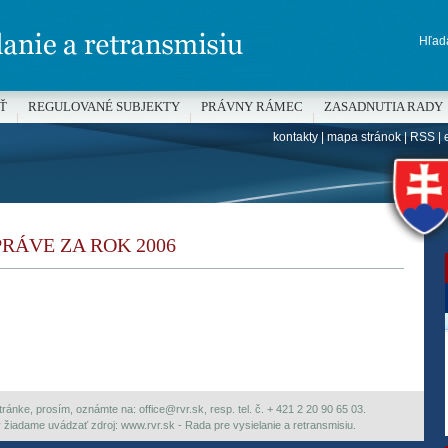
Hľada
Ť
REGULOVANÉ SUBJEKTY
PRÁVNY RÁMEC
ZASADNUTIA RADY
kontakty
|
mapa stránok
|
RSS
|
H
PRÁVE ZA ROK 2006
ránke, prosím, oznámte na: office@rvr.sk, resp. tel. č. + 421 2 20 90 65 03.
ky žiadame uvádzať zdroj: www.rvr.sk - Rada pre vysielanie a retransmisiu.