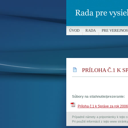
ÚVOD
RADA
PRE VEREJNOS
MÉDIÁ A OCHRANA MALOLETÝC
PRÍLOHA Č.1 K S
Súbory na stiahnutie/prezeranie:
Príloha č.1 k Správe za rok 2006
Prípadné námety a pripomienky k tejto st
Pri použití informácií z tejto www strán