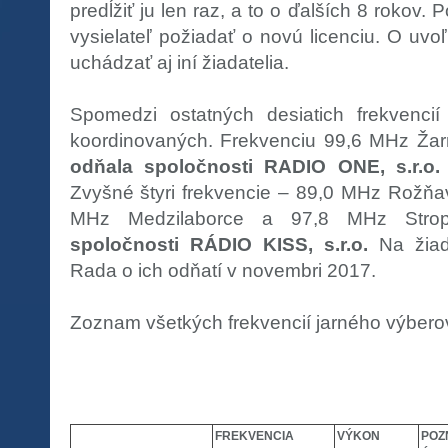
predĺžiť ju len raz, a to o ďalších 8 rokov. 
vysielateľ požiadať o novú licenciu. O uv
uchádzať aj iní žiadatelia.
Spomedzi ostatných desiatich frekvencií 
koordinovaných. Frekvenciu 99,6 MHz Žar
odňala spoločnosti RADIO ONE, s.r.o.
Zvyšné štyri frekvencie – 89,0 MHz Rožňa
MHz Medzilaborce a 97,8 MHz Str
spoločnosti RÁDIO KISS, s.r.o.
Na žiado
Rada o ich odňatí v novembri 2017.
Zoznam všetkých frekvencií jarného výbero
FREKVENCIA
VÝKON
POZ