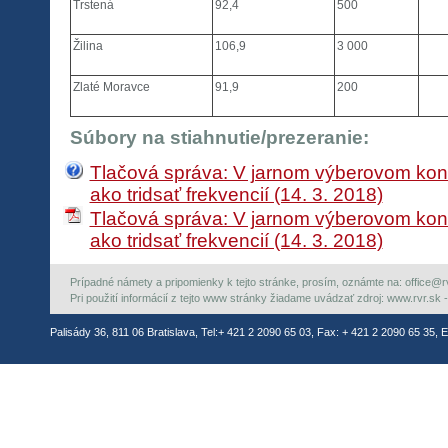
Trstená
92,4
500
Žilina
106,9
3 000
Zlaté Moravce
91,9
200
Súbory na stiahnutie/prezeranie:
Tlačová správa: V jarnom výberovom kon
ako tridsať frekvencií (14. 3. 2018)
Tlačová správa: V jarnom výberovom kon
ako tridsať frekvencií (14. 3. 2018)
Prípadné námety a pripomienky k tejto stránke, prosím, oznámte na: office@rvr.
Pri použití informácií z tejto www stránky žiadame uvádzať zdroj: www.rvr.sk -
Palisády 36, 811 06 Bratislava, Tel:+ 421 2 2090 65 03, Fax: + 421 2 2090 65 35, E