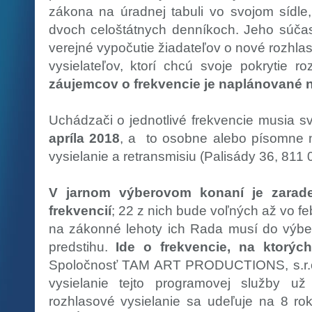
zákona na úradnej tabuli vo svojom sídle
dvoch celoštátnych denníkoch. Jeho súča
verejné vypočutie žiadateľov o nové rozhla
vysielateľov, ktorí chcú svoje pokrytie roz
záujemcov o frekvencie je naplánované n
Uchádzači o jednotlivé frekvencie musia s
apríla 2018
, a to osobne alebo písomne 
vysielanie a retransmisiu (Palisády 36, 811 
V jarnom výberovom konaní je zarad
frekvencií
; 22 z nich bude voľných až vo f
na zákonné lehoty ich Rada musí do výbe
predstihu.
Ide o frekvencie, na ktorýc
Spoločnosť TAM ART PRODUCTIONS, s.r.o. 
vysielanie tejto programovej služby u
rozhlasové vysielanie sa udeľuje na 8 r