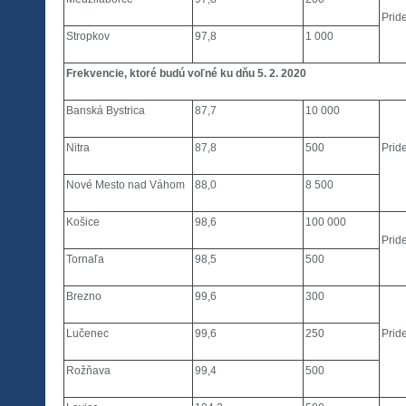
Pride
Stropkov
97,8
1 000
Frekvencie, ktoré budú voľné ku dňu 5. 2. 2020
Banská Bystrica
87,7
10 000
Nitra
87,8
500
Pride
Nové Mesto nad Váhom
88,0
8 500
Košice
98,6
100 000
Pride
Tornaľa
98,5
500
Brezno
99,6
300
Lučenec
99,6
250
Pride
Rožňava
99,4
500