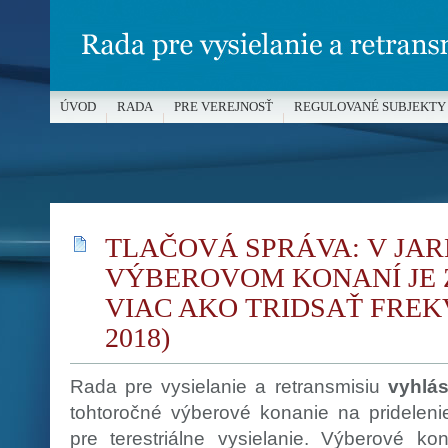
ÚVOD
RADA
PRE VEREJNOSŤ
REGULOVANÉ SUBJEKTY
MÉDIÁ A OCHRANA MALOLETÝCH
TLAČOVÁ SPRÁVA: V JA
VÝBEROVOM KONANÍ JE
VIAC AKO TRIDSAŤ FREKVE
2018)
Rada pre vysielanie a retransmisiu
vyhlás
tohtoročné výberové konanie na pridelenie
pre terestriálne vysielanie. Výberové ko