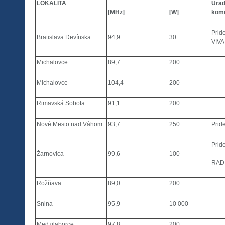
LOKALITA
Úrad
[MHz]
[W]
komu
Prid
Bratislava Devínska
94,9
30
VIVA,
Michalovce
89,7
200
Michalovce
104,4
200
Rimavská Sobota
91,1
200
Nové Mesto nad Váhom
93,7
250
Pride
Pride
Žarnovica
99,6
100
RADI
Rožňava
89,0
200
Snina
95,9
10 000
Medzilaborce
97,8
200