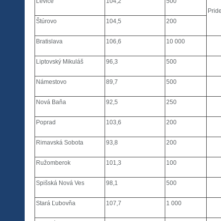
Levice
104,2
500
Pride
Štúrovo
104,5
200
Bratislava
106,6
10 000
Liptovský Mikuláš
96,3
500
Námestovo
89,7
500
Nová Baňa
92,5
250
Poprad
103,6
200
Rimavská Sobota
93,8
200
Ružomberok
101,3
100
Spišská Nová Ves
98,1
500
Stará Ľubovňa
107,7
1 000