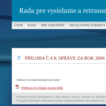
ÚVOD
RADA
PRE VEREJNOSŤ
REGULOVANÉ SUBJEKTY
MÉDIÁ A OCHRANA MALOLETÝCH
PRÍLOHA Č.4 K SPRÁVE ZA ROK 2006
Súbory na stiahnutie/prezeranie:
Príloha č.4 k Správe za rok 2006
Prípadné námety a pripomienky k tejto stránke, prosím, oznámte na: office@rvr.
Pri použití informácií z tejto www stránky žiadame uvádzať zdroj: www.rvr.sk -