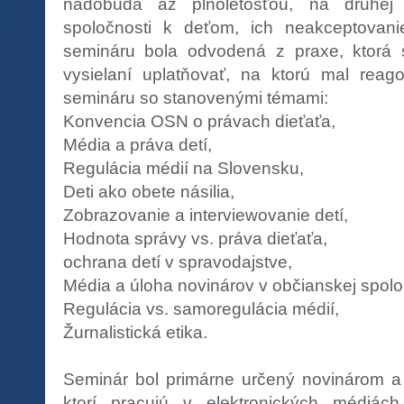
nadobúda až plnoletosťou, na druhej
spoločnosti k deťom, ich neakceptovani
semináru bola odvodená z praxe, ktorá
vysielaní uplatňovať, na ktorú mal rea
semináru so stanovenými témami:
Konvencia OSN o právach dieťaťa,
Média a práva detí,
Regulácia médií na Slovensku,
Deti ako obete násilia,
Zobrazovanie a interviewovanie detí,
Hodnota správy vs. práva dieťaťa,
ochrana detí v spravodajstve,
Média a úloha novinárov v občianskej spolo
Regulácia vs. samoregulácia médií,
Žurnalistická etika.
Seminár bol primárne určený novinárom a 
ktorí pracujú v elektronických médiác