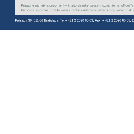
Prípadné námety a pripomienky k tejto stránke, prosím, oznámte na: office@rvr.
Pri použití informácií z tejto www stránky žiadame uvádzať zdroj: www.rvr.sk -
Palisády 36, 811 06 Bratislava, Tel:+ 421 2 2090 65 03, Fax: + 421 2 2090 65 35, E