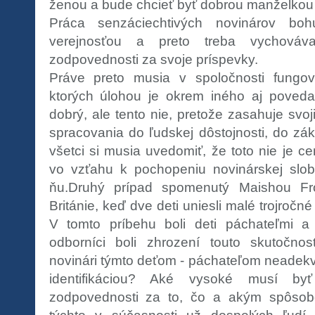
ženou a bude chcieť byť dobrou manželkou
Práca senzáciechtivých novinárov bo
verejnosťou a preto treba vychováv
zodpovednosti za svoje príspevky.
Práve preto musia v spoločnosti fungov
ktorých úlohou je okrem iného aj poveda
dobrý, ale tento nie, pretože zasahuje s
spracovania do ľudskej dôstojnosti, do zá
všetci si musia uvedomiť, že toto nie je c
vo vzťahu k pochopeniu novinárskej slo
ňu.Druhý prípad spomenutý Maishou Fro
Británie, keď dve deti uniesli malé trojročn
V tomto príbehu boli deti páchateľmi a 
odborníci boli zhrození touto skutočno
novinári týmto deťom - páchateľom neadekv
identifikáciou? Aké vysoké musí by
zodpovednosti za to, čo a akým spôsob