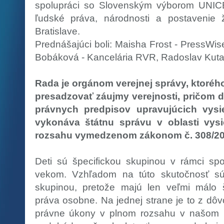
spolupráci so Slovenským výborom UNI
ľudské práva, národnosti a postavenie ž
Bratislave.
Prednášajúci boli: Maisha Frost - PressWis
Bobáková - Kancelária RVR, Radoslav Kuta
Rada je orgánom verejnej správy, ktoréh
presadzovať záujmy verejnosti, pričom d
právnych predpisov upravujúcich vysie
vykonáva štátnu správu v oblasti vysi
rozsahu vymedzenom zákonom č. 308/200
Deti sú špecifickou skupinou v rámci spol
vekom. Vzhľadom na túto skutočnosť sú
skupinou, pretože majú len veľmi málo 
práva osobne. Na jednej strane je to z dô
právne úkony v plnom rozsahu v našom 