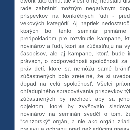
otvoriť túto tému, ale viesť o nej neustálu d
rade zabrániť možným negatívnym dop
príspevkov na konkrétnych ľudí - pred
vekových kategórií. Aj napriek nedostatoč
ktorých bol tento seminár primárne 
predpokladom pre rozvinutie kampane, kt
novinárov a ľudí, ktorí sa zúčastňujú na v
časopisov, ale aj kampane, ktorá bude i
právach, o zodpovednosti spoločnosti za
práv detí, ktoré sa nemôžu samé bráni
zúčastnených bolo zreteľné, že si uvedo
dopad na celú spoločnosť. Všetci prítom
ohľaduplného spracovávania príspevkov týka
zúčastnených by nechcel, aby sa jeho
objektom, ktoré by zvyšovalo sledova
novinárov na seminári svedčí o tom,
"cenzorský" orgán, a nie ako orgán zria
prejavu a ochranu pred nežiadúcimi prejav