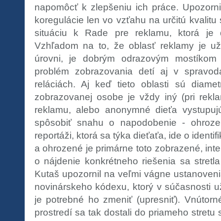
napomôcť k zlepšeniu ich práce. Upozorn
koregulácie len vo vzťahu na určitú kvalitu
situáciu k Rade pre reklamu, ktorá je
Vzhľadom na to, že oblasť reklamy je už
úrovni, je dobrým odrazovým mostíkom 
problém zobrazovania detí aj v spravoda
reláciách. Aj keď tieto oblasti sú diame
zobrazovanej osobe je vždy iný (pri rekl
reklamu, alebo anonymné dieťa vystupu
spôsobiť snahu o napodobenie - ohrozené
reportáži, ktorá sa týka dieťaťa, ide o identi
a ohrozené je primárne toto zobrazené, int
o nájdenie konkrétneho riešenia sa stretl
Kutaš upozornil na veľmi vágne ustanoveni
novinárskeho kódexu, ktorý v súčasnosti u
je potrebné ho zmeniť (upresniť). Vnútorn
prostredí sa tak dostali do priameho stretu 