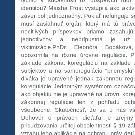
týchto v súčasnosti už dospelých ľudí
identitou? Maisha Frost vystúpila ako aktí
záver bol jednoznačný: Pokiaľ nefunguje self
musí zasiahnuť orgán, ktorý má tú práv
necitlivých príspevkov priamo zasahuj
jednotlivcov a neprípustná je už
viktimizácie.PhDr. Eleonóra Bobáko
upozornila na rôzne úrovne regulácie. P
základe zákona, koreguláciu na základe 
subjektov a na samoreguláciu "priemyslu"
diváka je upravené jednak zákonnou regu
koregulácie Jednotným systémom označova
ako objektu nie je upravené na úrovni kore
zákonnej regulácie len z pohľadu ochr
všeobecne. Skutočnosť, že sa u nás vš
Dohovor o právach dieťaťa je zrejm
prisudzovania určitej obsolentnosti § 19 z
vzťahu jeho aplikácie na ochranu práv detí