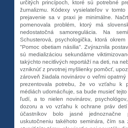
určitých princípoch, ktoré sú potrebné p
žurnalizmu. Kódexy vysielateľov v tomto 
prejavenie sa v praxi je minimálne. Načrt
pomenovala problém, ktorý má slovensk
nedostatočná samoregulácia. Na semi
Schusterová, psychologička, ktorá okrem
"Pomoc obetiam násilia". Zvýraznila postav
sú medializáciou sekundárne viktimizova
takýchto necitlivých reportáží na deti, na 
vzniknúť z prvotnej myšlienky pomôcť, upozor
zároveň žiadala novinárov o veľmi opatrný 
prezentovala potrebu, že vo vzťahu k p
médiách udomácňuje, sa bude musieť tejto o
ľudí, a to nielen novinárov, psychológov
dozoru a vo vzťahu k ochrane práv detí aj
účastníkov bolo jasné jednoznačne p
uskutočneniu takéhoto seminára, čím sa z