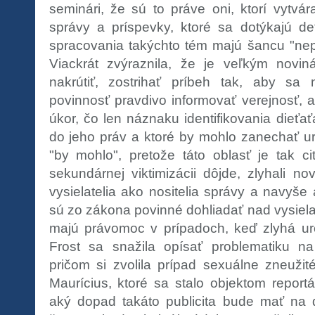
seminári, že sú to práve oni, ktorí vytvár
správy a príspevky, ktoré sa dotýkajú d
spracovania takýchto tém majú šancu "nepo
Viackrát zvýraznila, že je veľkým novi
nakrútiť, zostrihať príbeh tak, aby sa 
povinnosť pravdivo informovať verejnosť, 
úkor, čo len náznaku identifikovania dieťa
do jeho práv a ktoré by mohlo zanechať ur
"by mohlo", pretože táto oblasť je tak ci
sekundárnej viktimizácii dôjde, zlyhali no
vysielatelia ako nositelia správy a navyše 
sú zo zákona povinné dohliadať nad vysiela
majú právomoc v prípadoch, keď zlyhá urči
Frost sa snažila opísať problematiku na
pričom si zvolila prípad sexuálne zneužit
Maurícius, ktoré sa stalo objektom reportá
aký dopad takáto publicita bude mať na d