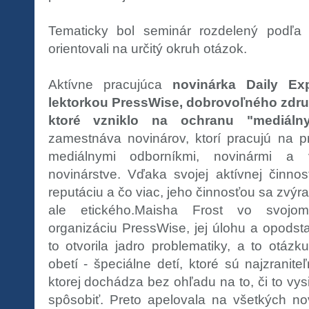
Tematicky bol seminár rozdelený podľa p
orientovali na určitý okruh otázok.
Aktívne pracujúca
novinárka Daily Ex
lektorkou PressWise, dobrovoľného zdru
ktoré vzniklo na ochranu "mediálny
zamestnáva novinárov, ktorí pracujú na p
mediálnymi odborníkmi, novinármi a 
novinárstve. Vďaka svojej aktívnej činn
reputáciu a čo viac, jeho činnosťou sa zvýr
ale etického.Maisha Frost vo svojom
organizáciu PressWise, jej úlohu a opodst
to otvorila jadro problematiky, a to otázk
obetí - špeciálne detí, ktoré sú najzraniteľ
ktorej dochádza bez ohľadu na to, či to vy
spôsobiť. Preto apelovala na všetkých n