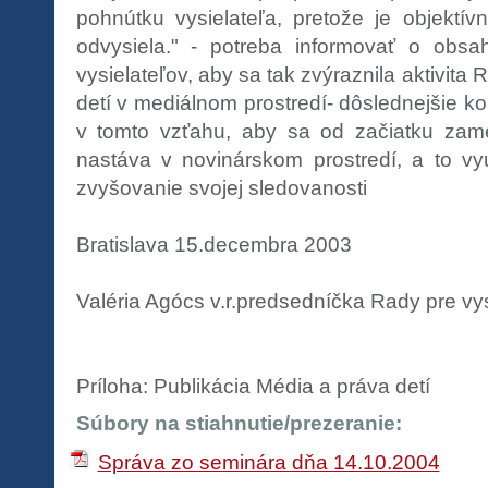
pohnútku vysielateľa, pretože je objektí
odvysiela." - potreba informovať o obs
vysielateľov, aby sa tak zvýraznila aktivita
detí v mediálnom prostredí- dôslednejšie ko
v tomto vzťahu, aby sa od začiatku zame
nastáva v novinárskom prostredí, a to vyu
zvyšovanie svojej sledovanosti
Bratislava 15.decembra 2003
Valéria Agócs v.r.predsedníčka Rady pre vys
Príloha: Publikácia Média a práva detí
Súbory na stiahnutie/prezeranie:
Správa zo seminára dňa 14.10.2004