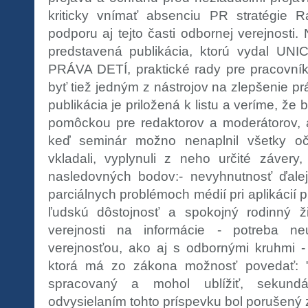
kriticky vnímať absenciu PR stratégie R
podporu aj tejto časti odbornej verejnosti
predstavená publikácia, ktorú vydal U
PRÁVA DETÍ, praktické rady pre pracovník
byť tiež jedným z nástrojov na zlepšenie p
publikácia je priložená k listu a veríme, ž
pomôckou pre redaktorov a moderátorov, al
keď seminár možno nenaplnil všetky oč
vkladali, vyplynuli z neho určité záver
nasledovných bodov:- nevyhnutnosť ďalej
parciálnych problémoch médií pri aplikácií 
ľudskú dôstojnosť a spokojný rodinný ži
verejnosti na informácie - potreba ne
verejnosťou, ako aj s odbornými kruhmi 
ktorá má zo zákona možnosť povedať: "
spracovaný a mohol ublížiť, sekundár
odvysielaním tohto príspevku bol porušený 