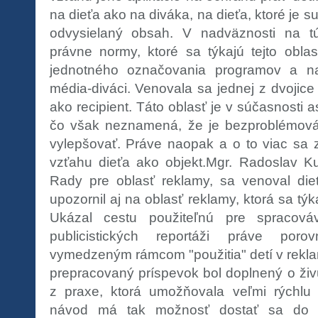
na dieťa ako na diváka, na dieťa, ktoré je s
odvysielaný obsah. V nadväznosti na tú
právne normy, ktoré sa týkajú tejto oblas
jednotného označovania programov a n
média-diváci. Venovala sa jednej z dvojice 
ako recipient. Táto oblasť je v súčasnosti
čo však neznamená, že je bezproblémová 
vylepšovať. Práve naopak a o to viac sa z
vzťahu dieťa ako objekt.Mgr. Radoslav Ku
Rady pre oblasť reklamy, sa venoval die
upozornil aj na oblasť reklamy, ktorá sa týk
Ukázal cestu použiteľnú pre spracová
publicistických reportáži práve por
vymedzeným rámcom "použitia" detí v rekla
prepracovaný príspevok bol doplnený o živ
z praxe, ktorá umožňovala veľmi rýchlu 
návod má tak možnosť dostať sa do 