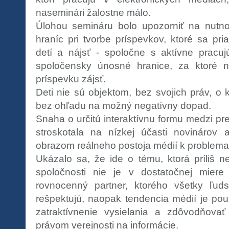
naseminári žalostne málo.
Úlohou semináru bolo upozorniť na nutno
hraníc pri tvorbe príspevkov, ktoré sa pr
detí a nájsť - spoločne s aktívne pracu
spoločensky únosné hranice, za ktoré 
príspevku zájsť.
Deti nie sú objektom, bez svojich práv, o
bez ohľadu na možný negatívny dopad.
Snaha o určitú interaktívnu formu medzi pr
stroskotala na nízkej účasti novinárov 
obrazom reálneho postoja médií k problemat
Ukázalo sa, že ide o tému, ktorá príliš n
spoločnosti nie je v dostatočnej mier
rovnocenný partner, ktorého všetky ľud
rešpektujú, naopak tendencia médií je pou
zatraktívnenie vysielania a zdôvodňovať
právom verejnosti na informácie.