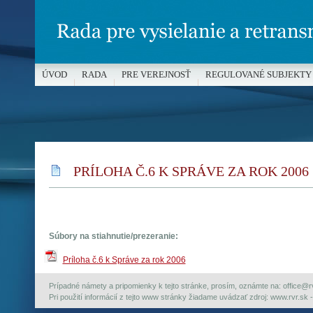
ÚVOD
RADA
PRE VEREJNOSŤ
REGULOVANÉ SUBJEKTY
MÉDIÁ A OCHRANA MALOLETÝCH
PRÍLOHA Č.6 K SPRÁVE ZA ROK 2006
Súbory na stiahnutie/prezeranie:
Príloha č.6 k Správe za rok 2006
Prípadné námety a pripomienky k tejto stránke, prosím, oznámte na: office@rvr.
Pri použití informácií z tejto www stránky žiadame uvádzať zdroj: www.rvr.sk -