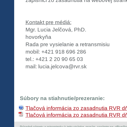
zápisnici zo zasadnutia na webovej strán
Kontakt pre médiá:
Mgr. Lucia Jelčová, PhD.
hovorkyňa
Rada pre vysielanie a retransmisiu
mobil: +421 918 696 286
tel.: +421 2 20 90 65 03
mail: lucia.jelcova@rvr.sk
Súbory na stiahnutie/prezeranie:
Tlačová informácia zo zasadnutia RVR dň
Tlačová informácia zo zasadnutia RVR dň
Prípadné námety a pripomienky k tejto stránke, prosím, oznámte na: office@rvr.