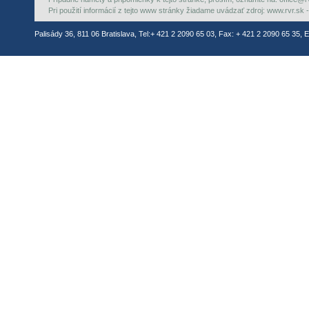
Pri použití informácií z tejto www stránky žiadame uvádzať zdroj: www.rvr.sk -
Palisády 36, 811 06 Bratislava, Tel:+ 421 2 2090 65 03, Fax: + 421 2 2090 65 35, E