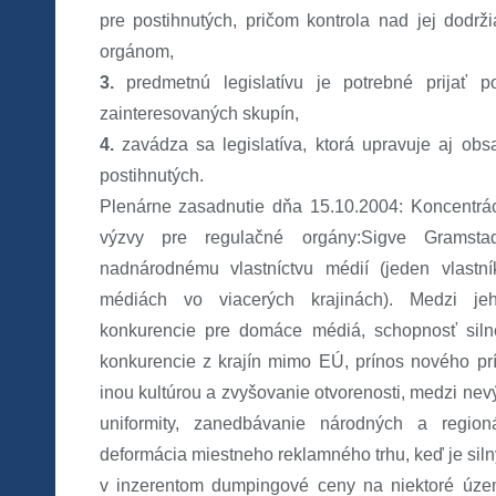
pre postihnutých, pričom kontrola nad jej dodr
orgánom,
3.
predmetnú legislatívu je potrebné prijať po
zainteresovaných skupín,
4.
zavádza sa legislatíva, ktorá upravuje aj obs
postihnutých.
Plenárne zasadnutie dňa 15.10.2004: Koncentrá
výzvy pre regulačné orgány:Sigve Gramst
nadnárodnému vlastníctvu médií (jeden vlastn
médiách vo viacerých krajinách). Medzi je
konkurencie pre domáce médiá, schopnosť silne
konkurencie z krajín mimo EÚ, prínos nového pr
inou kultúrou a zvyšovanie otvorenosti, medzi nev
uniformity, zanedbávanie národných a regio
deformácia miestneho reklamného trhu, keď je sil
v inzerentom dumpingové ceny na niektoré úze