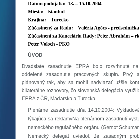
Dátum podujatia:
13. – 15.10.2004
Miesto:
Istanbul
Krajina: Turecko
Zúčastnený za Radu:
Valéria Agócs - predsedníčk
Zúčastnení za Kanceláriu Rady:
Peter Abrahám – ri
Peter Voloch - PKO
ÚVOD
Dvadsiate zasadnutie EPRA bolo rozvrhnuté na
oddelené zasadnutie pracovných skupín. Prvý 
plánovaný tak, aby sa mohli nadviazať užšie kont
bilaterálne rozhovory, čo slovenská delegácia využi
EPRA z ČR, Maďarska a Turecka.
Plenárne zasadnutie dňa 14.10.2004: Výkladov
týkajúca sa reklamyNa plenárnom zasadnutí vystú
nemeckého regulačného orgánu (Gernot Schumann
Nemecký delegát uviedol, že zásadným pro