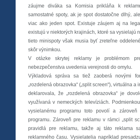
záujme diváka sa Komisia prikláňa k reklam
samostatné spoty, ak je spot dostatočne dlhý, al
viac ako jeden spot. Existuje záujem aj na legali
existujú v niektorých krajinách, ktoré sa vysielajú 
tieto minispoty však musia byť zreteľne oddelené
skôr výnimkou.
V otázke skrytej reklamy je problémom pr
nebezpečenstva uvedenia verejnosti do omylu.
Výkladová správa sa tiež zaoberá novými fo
„rozdelená obrazovka“ („split screen“), virtuálna a
deklarovala, že „rozdelená obrazovka“ je dovo
využívaná v nemeckých televíziách. Podmienkou 
vysielanému programu toto povolí a zároveň 
programu. Zároveň pre reklamu v rámci „split scr
pravidlá pre reklamu, takže aj táto reklama 
reklamného času. Vysielatelia napríklad presadz