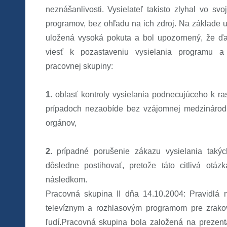
neznášanlivosti. Vysielateľ takisto zlyhal vo sv
programov, bez ohľadu na ich zdroj. Na základe u
uložená vysoká pokuta a bol upozornený, že ďa
viesť k pozastaveniu vysielania programu a 
pracovnej skupiny:
1.
oblasť kontroly vysielania podnecujúceho k ras
prípadoch nezaobíde bez vzájomnej medzinárod
orgánov,
2.
prípadné porušenie zákazu vysielania takýc
dôsledne postihovať, pretože táto citlivá ot
následkom.
Pracovná skupina II dňa 14.10.2004: Pravidlá 
televíznym a rozhlasovým programom pre zrako
ľudí.Pracovná skupina bola založená na prezentác