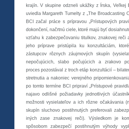
krajín. V skupine odzneli ukážky z Írska, Veľkej B
uviedla Margareth Tumelty z „The Broadcasting C
BCI začal práce s prípravou „Prístupových pravid
dokončení, načrtnú ciele, ktoré majú byť dosiahnut
vzťahu k zabezpečovaniu titulkov, znakovej reči 
jeho príprave pristúpila ku konzultáciám, ktor
zástupcov rôznych záujmových skupín (vysielat
nepočujúcich, slabo počujúcich a zrakovo pos
proces pozostával z troch etáp konzultácií – bilate
stretnutia a nakoniec verejného pripomienkovania
po tomto termíne BCI pripraví „Prístupové pravidl
najavo odlišné požiadavky jednotlivých účastn
možnosti vysielateľov a ich rôzne očakávania (n
skupín sluchovo postihnutých preferovali zabezpe
iných zase znakovej reči). Výsledkom je kom
spôsobom zabezpečí postihnutým výhody vyplýv