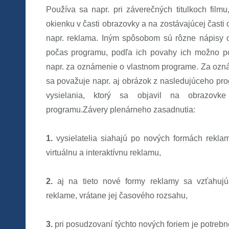
Používa sa napr. pri záverečných titulkoch filmu
okienku v časti obrazovky a na zostávajúcej časti
napr. reklama. Iným spôsobom sú rôzne nápisy 
počas programu, podľa ich povahy ich možno p
napr. za oznámenie o vlastnom programe. Za ozn
sa považuje napr. aj obrázok z nasledujúceho pr
vysielania, ktorý sa objavil na obrazovk
programu.Závery plenárneho zasadnutia:
1.
vysielatelia siahajú po nových formách reklamy
virtuálnu a interaktívnu reklamu,
2.
aj na tieto nové formy reklamy sa vzťahuj
reklame, vrátane jej časového rozsahu,
3.
pri posudzovaní týchto nových foriem je potrebné