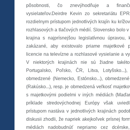
pôsobnosti, čo znevýhodňuje a finanč
vysielateľov.Deirdre Kevin zo sekretariátu E
rozdielnym prístupom jednotlivých krajín ku krížo
rozhlasových a tlačových médií. Slovensko bolo v
krajina s najprísnejšou legislatívnou úpravou
zakázané, aby existovalo priame majetkové p
licencie na televízne a rozhlasové vysielanie a v
V niektorých krajinách nie sú žiadne takét
Portugalsko, Poľsko, ČR, Litva, Lotyšsko...)
obmedzené (Nemecko, Estónsko...), obmedzené
(Rakúsko...), resp. je obmedzená veľkosť majetko
s majetkovými podielmi v iných médiách (Maďarsk
príklade stredovýchodnej Európy však uvied
prístupom nastáva v jednotlivých krajinách podo
diskusii zhodli, že napriek akejkoľvek prísnej fo
médiách nadobudnúť nepriamo cez dcérske,