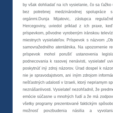
by však dohliadať na ich vysielanie, čo sa ťažko
bez potrebnej medzinárodnej spolupráce s
orgánmi.Dunja Mijatovic, zástupca regul
Hercegoviny, uviedol príklad z ich praxe, ke
príspevkom, pôvodne vyrobeným iránskou televízio
miestnych vysielateľov. Príspevok s názvom „Ob
samovražedného atentátnika. Na upozornenie r
príspevok mohol porušiť ustanovenia legisl
podnecovania k rasovej nenávisti, vysielateľ uv
poskytnúť iný zdroj názorov. Úrad dospel k názor
nie je spravodajstvom, ani iným zdrojom informá
nešťastných udalostí v Izraeli, ktorý nepriamym 
neznášanlivosti. Vysielateľ nezohľadnil, že pred
emócie súčasne u mnohých ľudí a že má zodpove
všetky programy prezentované faktickým spôsobo
možnosť povzbudenia násilia a vyvolania