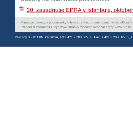
20. zasadnutie EPRA v Istanbule, októbe
Prípadné námety a pripomienky k tejto stránke, prosím, oznámte na: office@rvr.
Pri použití informácií z tejto www stránky žiadame uvádzať zdroj: www.rvr.sk -
Palisády 36, 811 06 Bratislava, Tel:+ 421 2 2090 65 03, Fax: + 421 2 2090 65 35, E