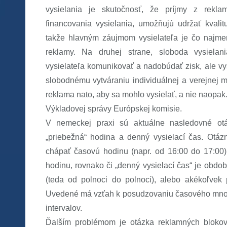
vysielania je skutočnosť, že príjmy z rekl
financovania vysielania, umožňujú udržať kvali
takže hlavným záujmom vysielateľa je čo najme
reklamy. Na druhej strane, sloboda vysielan
vysielateľa komunikovať a nadobúdať zisk, ale 
slobodnému vytváraniu individuálnej a verejnej m
reklama nato, aby sa mohlo vysielať, a nie naopa
Výkladovej správy Európskej komisie.
V nemeckej praxi sú aktuálne nasledovné otá
„priebežná“ hodina a denný vysielací čas. Otáz
chápať časovú hodinu (napr. od 16:00 do 17:00)
hodinu, rovnako či „denný vysielací čas“ je obdo
(teda od polnoci do polnoci), alebo akékoľvek 
Uvedené má vzťah k posudzovaniu časového množs
intervalov.
Ďalším problémom je otázka reklamných blokov