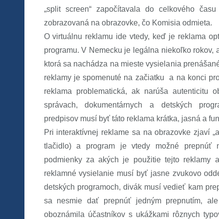
„split screen“ započítavala do celkového čas
zobrazovaná na obrazovke, čo Komisia odmieta.
O virtuálnu reklamu ide vtedy, keď je reklama op
programu. V Nemecku je legálna niekoľko rokov, a
ktorá sa nachádza na mieste vysielania prenášanéh
reklamy je spomenuté na začiatku a na konci prog
reklama problematická, ak narúša autenticitu 
správach, dokumentárnych a detských prog
predpisov musí byť táto reklama krátka, jasná a fu
Pri interaktívnej reklame sa na obrazovke zjaví „
tlačidlo) a program je vtedy možné prepnúť 
podmienky za akých je použitie tejto reklamy 
reklamné vysielanie musí byť jasne zvukovo odd
detských programoch, divák musí vedieť kam prep
sa nesmie dať prepnúť jedným prepnutím, ale
oboznámila účastníkov s ukážkami rôznych typov 