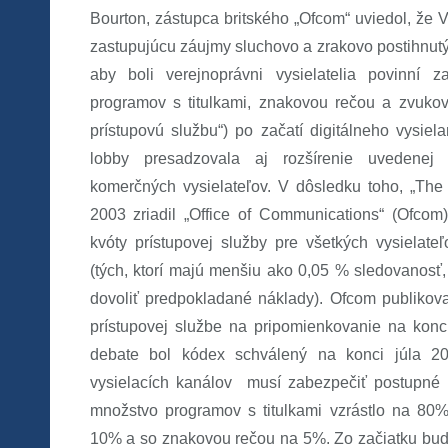
Bourton, zástupca britského „Ofcom“ uviedol, že V
zastupujúcu záujmy sluchovo a zrakovo postihnutý
aby boli verejnoprávni vysielatelia povinní z
programov s titulkami, znakovou rečou a zvukov
prístupovú službu“) po začatí digitálneho vysiel
lobby presadzovala aj rozšírenie uvedenej 
komerčných vysielateľov. V dôsledku toho, „The
2003 zriadil „Office of Communications“ (Ofcom)
kvóty prístupovej služby pre všetkých vysielateľ
(tých, ktorí majú menšiu ako 0,05 % sledovanosť,
dovoliť predpokladané náklady). Ofcom publikova
prístupovej službe na pripomienkovanie na konc
debate bol kódex schválený na konci júla 20
vysielacích kanálov musí zabezpečiť postupné 
množstvo programov s titulkami vzrástlo na 8
10% a so znakovou rečou na 5%. Zo začiatku bud