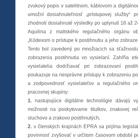
zvukový popis v satelitnom, káblovom a digitálnom
umožní dosiahnuteľnosť „prístupovej služby“ 
zhodnotí dosiahnuté výsledky po uplynutí 18 až
Aquilina z maltského regulačného orgánu ob
„Kódexom o prístupe k postihnutiu a jeho zobraze
Tento bol zavedený po množiacich sa sťažnosti
zobrazenia postihnutia vo vysielaní. Zahŕňa eti
vysielatelia dodržiavať pri zobrazovaní posti
poukazuje na nesprávne prístupy k zobrazeniu pos
a zodpovednosť vysielateľov a regulačného or
pracovnej skupiny:
1.
nastupujúce digitálne technológie dávajú vys
možnosti na poskytovanie titulkov, znakovej r
sluchovo a zrakovo postihnutých,
2.
v členských krajinách EPRA sa prijíma legislat
povinnosť zvyšovať v určitom časovom období po