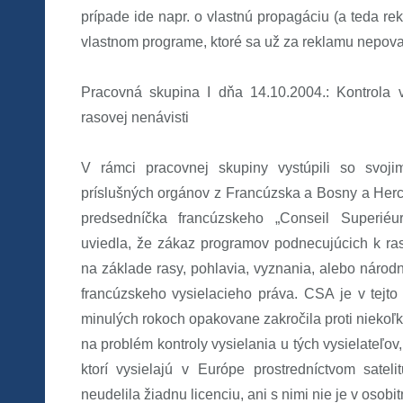
prípade ide napr. o vlastnú propagáciu (a teda r
vlastnom programe, ktoré sa už za reklamu nepova
Pracovná skupina I dňa 14.10.2004.: Kontrola 
rasovej nenávisti
V rámci pracovnej skupiny vystúpili so svoji
príslušných orgánov z Francúzska a Bosny a Her
predsedníčka francúzskeho „Conseil Superiéur
uviedla, že zákaz programov podnecujúcich k raso
na základe rasy, pohlavia, vyznania, alebo národ
francúzskeho vysielacieho práva. CSA je v tejto
minulých rokoch opakovane zakročila proti niekoľ
na problém kontroly vysielania u tých vysielateľo
ktorí vysielajú v Európe prostredníctvom satel
neudelila žiadnu licenciu, ani s nimi nie je v os