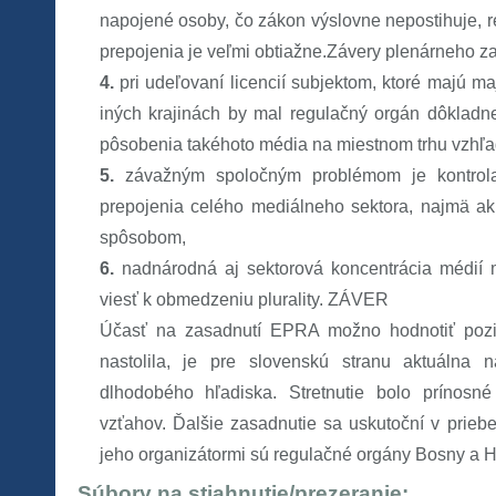
napojené osoby, čo zákon výslovne nepostihuje, r
prepojenia je veľmi obtiažne.Závery plenárneho z
4.
pri udeľovaní licencií subjektom, ktoré majú m
iných krajinách by mal regulačný orgán dôkladn
pôsobenia takéhoto média na miestnom trhu vzhľ
5.
závažným spoločným problémom je kontrol
prepojenia celého mediálneho sektora, najmä a
spôsobom,
6.
nadnárodná aj sektorová koncentrácia médií
viesť k obmedzeniu plurality. ZÁVER
Účasť na zasadnutí EPRA možno hodnotiť pozi
nastolila, je pre slovenskú stranu aktuálna
dlhodobého hľadiska. Stretnutie bolo prínosné
vzťahov. Ďalšie zasadnutie sa uskutoční v prie
jeho organizátormi sú regulačné orgány Bosny a H
Súbory na stiahnutie/prezeranie: