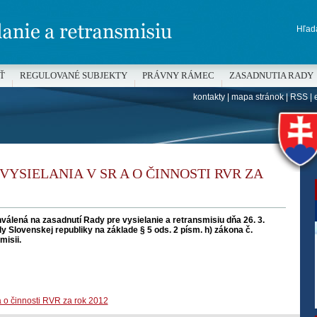
Hľada
Ť
REGULOVANÉ SUBJEKTY
PRÁVNY RÁMEC
ZASADNUTIA RADY
kontakty
|
mapa stránok
|
RSS
|
H
VYSIELANIA V SR A O ČINNOSTI RVR ZA
válená na zasadnutí Rady pre vysielanie a retransmisiu dňa 26. 3.
 Slovenskej republiky na základe § 5 ods. 2 písm. h) zákona č.
misii.
a o činnosti RVR za rok 2012