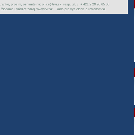
ránke, prosím, oznámte na: office@rvr.sk, resp. tel. č. + 421 2 20 90 65 03.
ky žiadame uvádzať zdroj: www.rvr.sk - Rada pre vysielanie a retransmisiu.