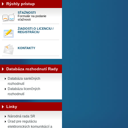
Rýchly prístup
SŤAŽNOSTI
Formulár na podanie
sťažnosti
ŽIADOSTI O LICENCIU /
REGISTRÁCIU
KONTAKTY
Databáza rozhodnutí Rady
Databáza sankčných
rozhodnutí
Databáza licenčných
rozhodnutí
Linky
Národná rada SR
Úrad pre reguláciu
elektronických komunikácií a