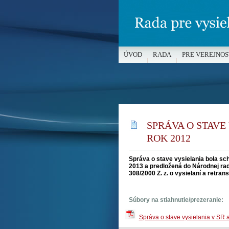
ÚVOD
RADA
PRE VEREJNOS
MÉDIÁ A OCHRANA MALOLETÝC
SPRÁVA O STAVE 
ROK 2012
Správa o stave vysielania bola sch
2013 a predložená do Národnej rady
308/2000 Z. z. o vysielaní a retrans
Súbory na stiahnutie/prezeranie:
Správa o stave vysielania v SR 