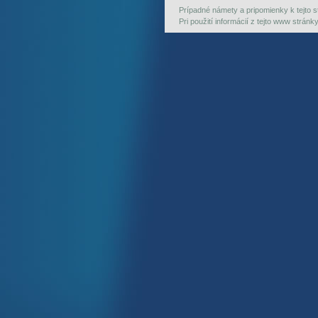
Prípadné námety a pripomienky k tejto st
Pri použití informácií z tejto www strán