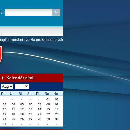
j:
english version
|
verzia pre slabozrakých
Kalendár akcií
Po
Ut
St
Št
Pi
So
Ne