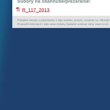
Súbory na stiahnutie/prezeranie:
R_117_2013
Prípadné námety a pripomienky k tejto stránke, prosím, oznámte na: office@rvr.
Pri použití informácií z tejto www stránky žiadame uvádzať zdroj: www.rvr.sk -