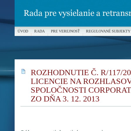
ÚVOD
RADA
PRE VEREJNOSŤ
REGULOVANÉ SUBJEKTY
MÉDIÁ A OCHRANA MALOLETÝCH
ROZHODNUTIE Č. R/117/2
LICENCIE NA ROZHLASOV
SPOLOČNOSTI CORPORATE 
ZO DŇA 3. 12. 2013