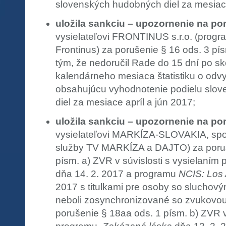
slovenských hudobných diel za mesiace 
uložila sankciu – upozornenie na po
vysielateľovi FRONTINUS s.r.o. (prog
Frontinus) za porušenie § 16 ods. 3 pís
tým, že nedoručil Rade do 15 dní po s
kalendárneho mesiaca štatistiku o od
obsahujúcu vyhodnotenie podielu slo
diel za mesiace apríl a jún 2017;
uložila sankciu – upozornenie na po
vysielateľovi MARKÍZA-SLOVAKIA, spol.
služby TV MARKÍZA a DAJTO) za poruš
písm. a) ZVR v súvislosti s vysielaním
dňa 14. 2. 2017 a programu
NCIS: Los
2017 s titulkami pre osoby so sluchový
neboli zosynchronizované so zvukovou
porušenie § 18aa ods. 1 písm. b) ZVR v 