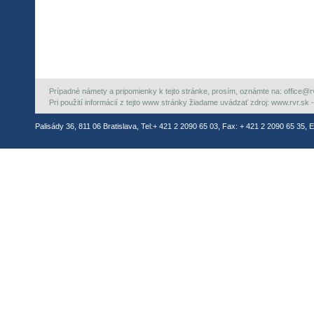
Prípadné námety a pripomienky k tejto stránke, prosím, oznámte na: office@rvr.
Pri použití informácií z tejto www stránky žiadame uvádzať zdroj: www.rvr.sk -
Palisády 36, 811 06 Bratislava, Tel:+ 421 2 2090 65 03, Fax: + 421 2 2090 65 35, E