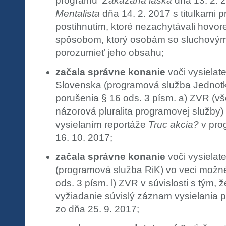
programu
Zakázaná láska
dňa 13. 2. 
Mentalista
dňa 14. 2. 2017 s titulkami 
postihnutím, ktoré nezachytávali hovor
spôsobom, ktorý osobám so sluchovým
porozumieť jeho obsahu;
začala správne konanie
voči vysielate
Slovenska (programová služba Jednot
porušenia § 16 ods. 3 písm. a) ZVR (vš
názorová pluralita programovej služby) v
vysielaním reportáže
Truc akcia?
v pro
16. 10. 2017;
začala správne konanie
voči vysielat
(programová služba RiK) vo veci možn
ods. 3 písm. l) ZVR v súvislosti s tým, 
vyžiadanie súvislý záznam vysielania 
zo dňa 25. 9. 2017;