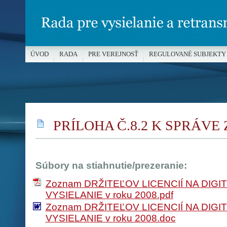
ÚVOD
RADA
PRE VEREJNOSŤ
REGULOVANÉ SUBJEKTY
MÉDIÁ A OCHRANA MALOLETÝCH
PRÍLOHA Č.8.2 K SPRÁVE 
Súbory na stiahnutie/prezeranie:
Zoznam DRŽITEĽOV LICENCIÍ NA DIGI
VYSIELANIE v roku 2008.pdf
Zoznam DRŽITEĽOV LICENCIÍ NA DIGI
VYSIELANIE v roku 2008.doc