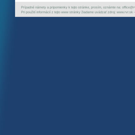
Prípadné námety a pripomienky k tejto stránke, prosím, oznámte na: office@rvr.
Pri použití informácií z tejto www stránky žiadame uvádzať zdroj: www.rvr.sk -