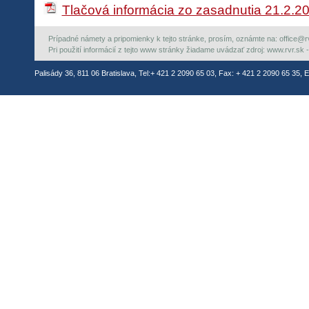
Tlačová informácia zo zasadnutia 21.2.2
Prípadné námety a pripomienky k tejto stránke, prosím, oznámte na: office@rvr.
Pri použití informácií z tejto www stránky žiadame uvádzať zdroj: www.rvr.sk -
Palisády 36, 811 06 Bratislava, Tel:+ 421 2 2090 65 03, Fax: + 421 2 2090 65 35, E