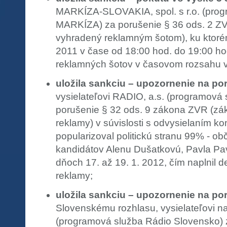
MARKÍZA-SLOVAKIA, spol. s r.o. (pro
MARKÍZA) za porušenie § 36 ods. 2 ZV
vyhradený reklamným šotom), ku ktoré
2011 v čase od 18:00 hod. do 19:00 ho
reklamných šotov v časovom rozsahu 
uložila sankciu – upozornenie na po
vysielateľovi RADIO, a.s. (programov
porušenie § 32 ods. 9 zákona ZVR (záka
reklamy) v súvislosti s odvysielaním ko
popularizoval politickú stranu 99% - obč
kandidátov Alenu Dušatkovú, Pavla Pav
dňoch 17. až 19. 1. 2012, čím naplnil def
reklamy;
uložila sankciu – upozornenie na po
Slovenskému rozhlasu, vysielateľovi n
(programová služba Rádio Slovensko) 