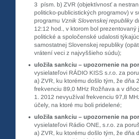
3 písm. b) ZVR (objektívnosť a nestran
politicko-publicistických programov) v s
programu
Vznik Slovenskej republiky
d
12:12 hod., v ktorom bol prezentovaný
politické a spoločenské udalosti týkajú
samostatnej Slovenskej republiky (opä
vrátení veci z najvyššieho súdu);
uložila sankciu – upozornenie na po
vysielateľovi RÁDIO KISS s.r.o. za poru
a) ZVR, ku ktorému došlo tým, že dňa 2
frekvenciu 89,0 MHz Rožňava a v dňoch
1. 2012 nevyužíval frekvenciu 97,8 MH
účely, na ktoré mu boli pridelené;
uložila sankciu – upozornenie na po
vysielateľovi Rádio ONE, s.r.o. za poru
a) ZVR, ku ktorému došlo tým, že dňa 