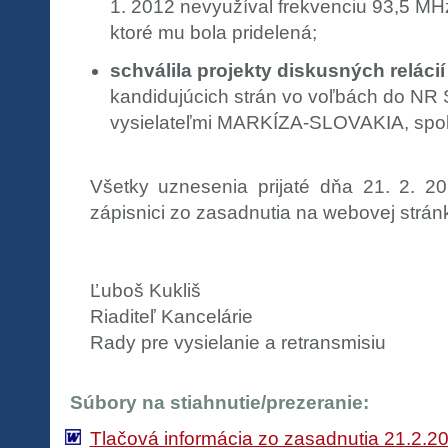
1. 2012 nevyužíval frekvenciu 93,5 MH
ktoré mu bola pridelená;
schválila projekty diskusných reláci
kandidujúcich strán vo voľbách do NR
vysielateľmi MARKÍZA-SLOVAKIA, spol. 
Všetky uznesenia prijaté dňa 21. 2. 2
zápisnici zo zasadnutia na webovej strán
Ľuboš Kukliš
Riaditeľ Kancelárie
Rady pre vysielanie a retransmisiu
Súbory na stiahnutie/prezeranie:
Tlačová informácia zo zasadnutia 21.2.2