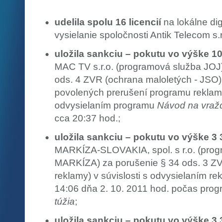
udelila spolu 16 licencií
na lokálne dig
vysielanie spoločnosti Antik Telecom s.r
uložila sankciu – pokutu vo výške 1
MAC TV s.r.o. (programová služba JOJ)
ods. 4 ZVR (ochrana maloletých - JSO) 
povolených prerušení programu reklamou
odvysielaním programu
Návod na vra
cca 20:37 hod.;
uložila sankciu – pokutu vo výške 3
MARKÍZA-SLOVAKIA, spol. s r.o. (pro
MARKÍZA) za porušenie § 34 ods. 3 ZV
reklamy) v súvislosti s odvysielaním r
14:06 dňa 2. 10. 2011 hod. počas pro
túžia
;
uložila sankciu – pokutu vo výške 3