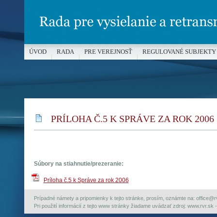
ÚVOD
RADA
PRE VEREJNOSŤ
REGULOVANÉ SUBJEKTY
MÉDIÁ A OCHRANA MALOLETÝCH
PRÍLOHA Č.5 K SPRÁVE ZA ROK 2006
Súbory na stiahnutie/prezeranie:
Príloha č.5 k Správe za rok 2006
Prípadné námety a pripomienky k tejto stránke, prosím, oznámte na: office@rvr.
Pri použití informácií z tejto www stránky žiadame uvádzať zdroj: www.rvr.sk -