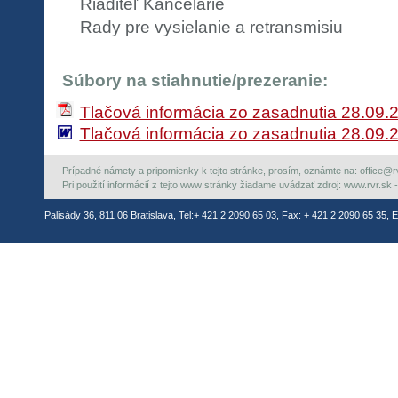
Riaditeľ Kancelárie
Rady pre vysielanie a retransmisiu
Súbory na stiahnutie/prezeranie:
Tlačová informácia zo zasadnutia 28.09.
Tlačová informácia zo zasadnutia 28.09
Prípadné námety a pripomienky k tejto stránke, prosím, oznámte na: office@rvr.
Pri použití informácií z tejto www stránky žiadame uvádzať zdroj: www.rvr.sk -
Palisády 36, 811 06 Bratislava, Tel:+ 421 2 2090 65 03, Fax: + 421 2 2090 65 35, E