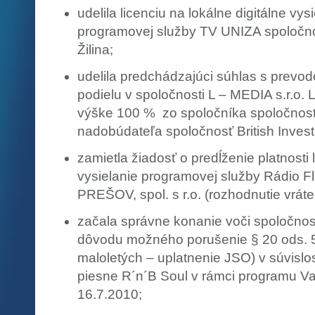
udelila licenciu na lokálne digitálne vysi
programovej služby TV UNIZA spoločno
Žilina;
udelila predchádzajúci súhlas s prev
podielu v spoločnosti L – MEDIA s.r.o. 
výške 100 % zo spoločníka spoločnosti
nadobúdateľa spoločnosť British Invest, 
zamietla žiadosť o predĺženie platnosti
vysielanie programovej služby Rádio 
PREŠOV, spol. s r.o. (rozhodnutie vrát
začala správne konanie voči spoločnos
dôvodu možného porušenie § 20 ods. 
maloletých – uplatnenie JSO) v súvislos
piesne R´n´B Soul v rámci programu Va
16.7.2010;