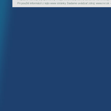
Pri použití informácií z tejto www stránky žiadame uvádzať zdroj: www.rvr.sk -