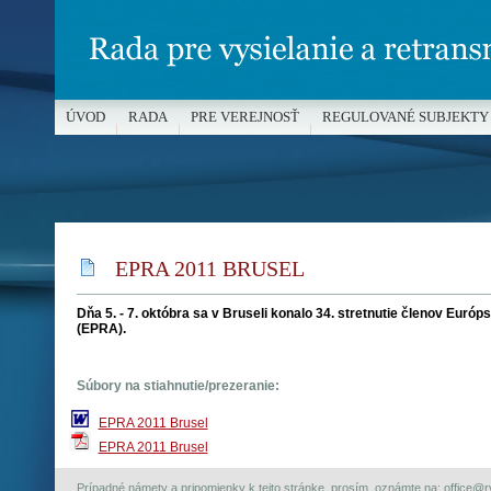
ÚVOD
RADA
PRE VEREJNOSŤ
REGULOVANÉ SUBJEKTY
MÉDIÁ A OCHRANA MALOLETÝCH
EPRA 2011 BRUSEL
Dňa 5. - 7. októbra sa v Bruseli konalo 34. stretnutie členov Euró
(EPRA).
Súbory na stiahnutie/prezeranie:
EPRA 2011 Brusel
EPRA 2011 Brusel
Prípadné námety a pripomienky k tejto stránke, prosím, oznámte na: office@rvr.