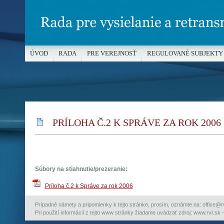
ÚVOD
RADA
PRE VEREJNOSŤ
REGULOVANÉ SUBJEKTY
MÉDIÁ A OCHRANA MALOLETÝCH
PRÍLOHA Č.2 K SPRÁVE ZA ROK 2006
Súbory na stiahnutie/prezeranie:
Príloha č.2 k Správe za rok 2006
Prípadné námety a pripomienky k tejto stránke, prosím, oznámte na: office@rvr.
Pri použití informácií z tejto www stránky žiadame uvádzať zdroj: www.rvr.sk -