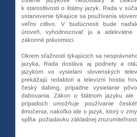
zistené jazykové nedostatky a celkovo
k starostlivosti o štátny jazyk. Rada v sú
ustanovenie týkajúce sa používania sloven
veľmi citlivo. V budúcnosti bude naďal
úroveň, vyhodnocovať ju a adekvátne 
zákonné právomoci.
Okrem sťažností týkajúcich sa nesprávneh
jazyka, Rada dostáva aj podnety a otá
jazykom vo vysielaní slovenských tele
prekážajú redaktori a televízni hostia ho
český dabing, prípadne vysielanie pôv
dabovania. Zákon o štátnom jazyku ale 
prípadoch umožňuje používanie české
tlmočenia, nakoľko ide o jazyk, ktorý v zm
spĺňa požiadavku základnej zrozumiteľnosti