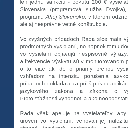
len jednu sankciu - pokutu 200 € vysielat
Slovenska (programová služba Dvojka),
programu
Ahoj Slovensko
, v ktorom odzne
ale aj nesprávne vetné konštrukcie.
Vo zvyšných prípadoch Rada síce mala vý
predmetných vysielaní , no napriek tomu do
vo vysielaní objavujú nespisovné výrazy,
a frekvencie výskytu sú v monitorovanom 
o to viac ak ide o priamy prenos vysie
vzhľadom na intenzitu porušenia jazyko
prípadoch pokladala za príliš prísnu apliká
jazykového zákona a zákona o vysie
Preto sťažnosti vyhodnotila ako neopodsta
Rada však apeluje na vysielateľov, aby
úroveň vo vysielaní, venovali jej náležit