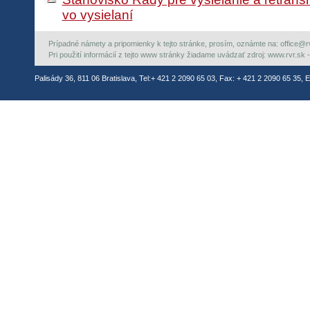
vo vysielaní
Prípadné námety a pripomienky k tejto stránke, prosím, oznámte na: office@rvr.
Pri použití informácií z tejto www stránky žiadame uvádzať zdroj: www.rvr.sk -
Palisády 36, 811 06 Bratislava, Tel:+ 421 2 2090 65 03, Fax: + 421 2 2090 65 35, E