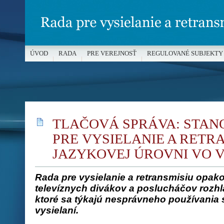
ÚVOD
RADA
PRE VEREJNOSŤ
REGULOVANÉ SUBJEKTY
MÉDIÁ A OCHRANA MALOLETÝCH
TLAČOVÁ SPRÁVA: STAN
PRE VYSIELANIE A RETR
JAZYKOVEJ ÚROVNI VO V
Rada pre vysielanie a retransmisiu opak
televíznych divákov a poslucháčov rozhl
ktoré sa týkajú nesprávneho používania
vysielaní.