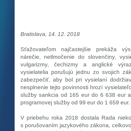
Bratislava, 14. 12. 2018
Sťažovateľom najčastejšie prekáža výsl
nárečie, netlmočenie do slovenčiny, vys
vulgarizmy, čechizmy a anglické výr
vysielatelia porušujú jednu zo svojich zá
zabezpečiť, aby bol pri vysielaní dodrži
nesplnenie tejto povinnosti hrozí vysielate
služby sankcia od 165 eur do 6 638 eur a 
programovej služby od 99 eur do 1 659 eur.
V priebehu roka 2018 dostala Rada niekoľ
s porušovaním jazykového zákona, celkovo 