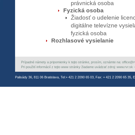
právnická osoba
Fyzická osoba
Žiadosť o udelenie licen
digitálne televízne vysiel
fyzická osoba
Rozhlasové vysielanie
Prípadné námety a pripomienky k tejto stránke, prosím, oznámte na: office@rvr.
Pri použití informácií z tejto www stránky žiadame uvádzať zdroj: www.rvr.sk -
Palisády 36, 811 06 Bratislava, Tel:+ 421 2 2090 65 03, Fax: + 421 2 2090 65 35, E